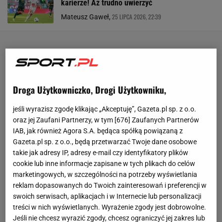
karierze! Aż trudno uwierzyć
25 LIPCA 2026, 22:39
Mateusz Gaweł,
Droga Użytkowniczko, Drogi Użytkowniku,
jeśli wyrazisz zgodę klikając „Akceptuję”, Gazeta.pl sp. z o.o.
oraz jej Zaufani Partnerzy, w tym [
676
] Zaufanych Partnerów
IAB, jak również Agora S.A. będąca spółką powiązaną z
Gazeta.pl sp. z o.o., będą przetwarzać Twoje dane osobowe
takie jak adresy IP, adresy e-mail czy identyfikatory plików
cookie lub inne informacje zapisane w tych plikach do celów
marketingowych, w szczególności na potrzeby wyświetlania
reklam dopasowanych do Twoich zainteresowań i preferencji w
swoich serwisach, aplikacjach i w Internecie lub personalizacji
treści w nich wyświetlanych. Wyrażenie zgody jest dobrowolne.
Jeśli nie chcesz wyrazić zgody, chcesz ograniczyć jej zakres lub