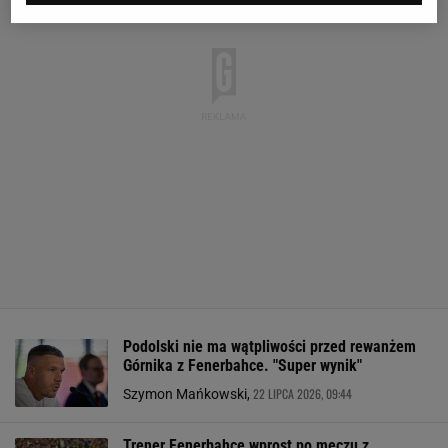
Podolski nie ma wątpliwości przed rewanżem
Górnika z Fenerbahce. "Super wynik"
22 LIPCA 2026, 09:44
Szymon Mańkowski,
Trener Fenerbahce wprost po meczu z