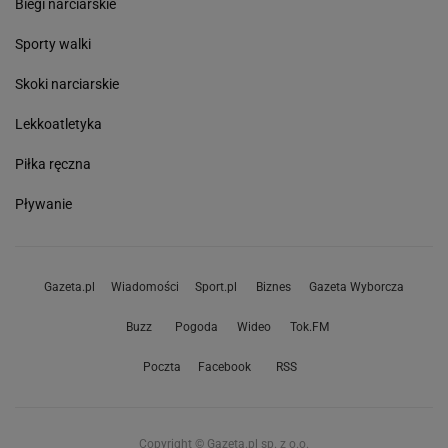
Biegi narciarskie
Sporty walki
Skoki narciarskie
Lekkoatletyka
Piłka ręczna
Pływanie
Gazeta.pl
Wiadomości
Sport.pl
Biznes
Gazeta Wyborcza
Buzz
Pogoda
Wideo
Tok.FM
Poczta
Facebook
RSS
Copyright © Gazeta.pl sp. z o.o.