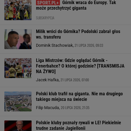
Górnik wraca do Europy. Tak
może przechytrzyć giganta
SUBSKRYPCJA
Milik wróci do Górnika? Podolski zabrał głos
ws. transferu
21 LIPCA 2026, 09:33
Dominik Stachowiak,
Liga Mistrzów: Gdzie oglądać Górnik -
Fenerbahce? O której godzinie? [TRANSMISJA
NA ŻYWO]
21 LIPCA 2026, 07:00
Jacek Hafka,
Polski klub trafił na giganta. Nie ma drugiego
takiego miejsca na świecie
20 LIPCA 2026, 21:35
Filip Macuda,
Polskie kluby poznały rywali w LE! Piekielnie
trudne zadanie Jagiellonii