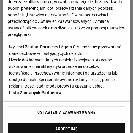
dotyczące plików cookie, wywołując narzędzie do zarządzania
twoimi preferencjami dot. przetwarzania danych poprzez
Oficjalnie: mecz Ekstraklasy przełożony!
odnośnik „Ustawienia prywatności ” w stopce serwisu i
22 LIPCA 2026, 18:32
Mateusz Gaweł,
przechodząc do „Ustawień Zaawansowanych”. Zmiana
ustawień plików cookie możliwa jest także za pomocą ustawień
przeglądarki.
Kibice Górnika zatrzymani po burdach na
stadionie w Turcji. Od tego się zaczęło
My, nasi Zaufani Partnerzy i Agora S.A. możemy przetwarzać
22 LIPCA 2026, 10:50
dane osobowe w następujących celach:
Norbert Amlicki,
Użycie dokładnych danych geolokalizacyjnych. Aktywne
skanowanie charakterystyki urządzenia do celów
Boniek podsumował, co Lech i Górnik zrobili w
identyfikacji. Przechowywanie informacji na urządzeniu lub
el. Ligi Mistrzów
dostęp do nich. Spersonalizowane reklamy i treści, pomiar
22 LIPCA 2026, 10:41
Szymon Mańkowski,
reklam i treści, badnie odbiorców i ulepszanie usług.
Lista Zaufanych Partnerów
USTAWIENIA ZAAWANSOWANE
AKCEPTUJĘ