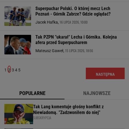
Superpuchar Polski. O której mecz Lech
Poznań - Górnik Zabrze? Gdzie oglądać?
16 LIPCA 2026, 10:00
Jacek Hafka,
Tak PZPN "ukarał" Lecha i Górnika. Kolejna
afera przed Superpucharem
15 LIPCA 2026, 18:56
Mateusz Gaweł,
1
2
3
4
5
NASTĘPNA
POPULARNE
NAJNOWSZE
Tak Lang komentuje głośny konflikt z
Niewiadomą. "Zadzwoniłem do niej"
SUBSKRYPCJA