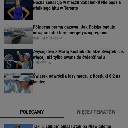
Nocna sensacja w meczu Sabalenki! Nie będzie
wielkiego hitu w Toronto
Północna brama gazowa. Jak Polska buduje
nową architekturę energetyczną regionu
MATERIAŁ PROMOCYJNY
Zwycięstwo z Martą Kostiuk dło Idze Świątek coś
więcej, niż tylko awans do ćwierćfinału
SUBSKRYPCJA
Świątek odwróciła losy meczu z Kostiuk! 6:2 na
koniec
POLECAMY
WIĘCEJ TEMATÓW
Tak "L'Equipe" opisał atak na Niewiadomą