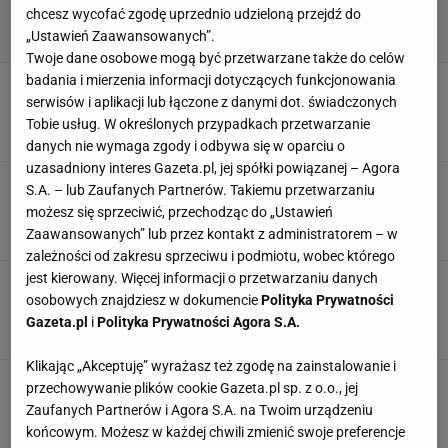
chcesz wycofać zgodę uprzednio udzieloną przejdź do
„Ustawień Zaawansowanych”.
Twoje dane osobowe mogą być przetwarzane także do celów
badania i mierzenia informacji dotyczących funkcjonowania
Ten mecz obnażył największą
serwisów i aplikacji lub łączone z danymi dot. świadczonych
słabość wicemistrzów Polski. Mają problem
Tobie usług. W określonych przypadkach przetwarzanie
SUBSKRYPCJA
danych nie wymaga zgody i odbywa się w oparciu o
uzasadniony interes Gazeta.pl, jej spółki powiązanej – Agora
Beniaminkowi wystarczyło 7 minut, a potem
S.A. – lub Zaufanych Partnerów. Takiemu przetwarzaniu
zwrot! Niezwykły samobój
możesz się sprzeciwić, przechodząc do „Ustawień
25 LIPCA 2026, 19:27
Mateusz Gaweł,
Zaawansowanych” lub przez kontakt z administratorem – w
zależności od zakresu sprzeciwu i podmiotu, wobec którego
jest kierowany. Więcej informacji o przetwarzaniu danych
Wielki gest Podolskiego. Tak potraktował
osobowych znajdziesz w dokumencie
Polityka Prywatności
kibiców Górnika pobitych w Turcji
Gazeta.pl
i
Polityka Prywatności Agora S.A.
24 LIPCA 2026, 16:11
Filip Macuda,
Klikając „Akceptuję” wyrażasz też zgodę na zainstalowanie i
Zdecydował gol w 80. minucie! To może być
przechowywanie plików cookie Gazeta.pl sp. z o.o., jej
rywal Górnika w LE
Zaufanych Partnerów i Agora S.A. na Twoim urządzeniu
23 LIPCA 2026, 22:02
Szymon Mańkowski,
końcowym. Możesz w każdej chwili zmienić swoje preferencje