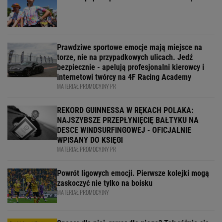
Prawdziwe sportowe emocje mają miejsce na
torze, nie na przypadkowych ulicach. Jedź
bezpiecznie - apelują profesjonalni kierowcy i
internetowi twórcy na 4F Racing Academy
MATERIAŁ PROMOCYJNY PR
REKORD GUINNESSA W RĘKACH POLAKA:
NAJSZYBSZE PRZEPŁYNIĘCIĘ BAŁTYKU NA
DESCE WINDSURFINGOWEJ - OFICJALNIE
WPISANY DO KSIĘGI
MATERIAŁ PROMOCYJNY PR
Powrót ligowych emocji. Pierwsze kolejki mogą
zaskoczyć nie tylko na boisku
MATERIAŁ PROMOCYJNY