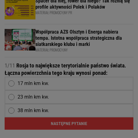
Spacer dla niej, rower dla niego? Tak różnią się
profile aktywności Polek i Polaków
MATERIAŁ PROMOCYJNY PR
Współpraca AZS Olsztyn i Energa nabiera
tempa. Istotna współpraca strategiczna dla
siatkarskiego klubu i marki
MATERIAŁ PROMOCYJNY
1/11
Rosja to największe terytorialnie państwo świata.
Łączna powierzchnia tego kraju wynosi ponad:
17 mln km kw.
23 mln km kw.
38 mln km kw.
NASTĘPNE PYTANIE