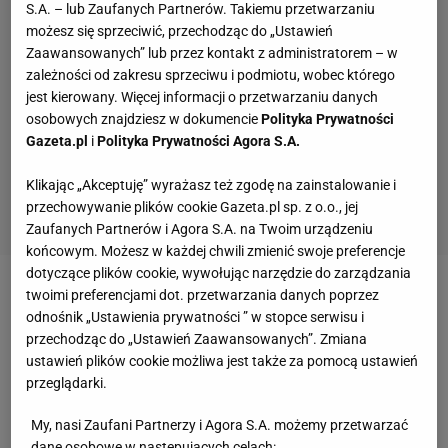
S.A. – lub Zaufanych Partnerów. Takiemu przetwarzaniu
możesz się sprzeciwić, przechodząc do „Ustawień
Zaawansowanych” lub przez kontakt z administratorem – w
zależności od zakresu sprzeciwu i podmiotu, wobec którego
jest kierowany. Więcej informacji o przetwarzaniu danych
osobowych znajdziesz w dokumencie
Polityka Prywatności
Gazeta.pl
i
Polityka Prywatności Agora S.A.
Klikając „Akceptuję” wyrażasz też zgodę na zainstalowanie i
przechowywanie plików cookie Gazeta.pl sp. z o.o., jej
Zaufanych Partnerów i Agora S.A. na Twoim urządzeniu
końcowym. Możesz w każdej chwili zmienić swoje preferencje
dotyczące plików cookie, wywołując narzędzie do zarządzania
twoimi preferencjami dot. przetwarzania danych poprzez
Zobacz wideo
Formuła 1 straci setki milionów! Nie
odnośnik „Ustawienia prywatności ” w stopce serwisu i
będzie wyścigów na Bliskim Wschodzie
przechodząc do „Ustawień Zaawansowanych”. Zmiana
ustawień plików cookie możliwa jest także za pomocą ustawień
przeglądarki.
50-latek ma jednak też ciemną stronę. W 2009 roku
wybuchł skandal związany z niewiernością Woodsa.
My, nasi Zaufani Partnerzy i Agora S.A. możemy przetwarzać
Kilkanaście kobiet potwierdziło, że utrzymywały
dane osobowe w następujących celach: