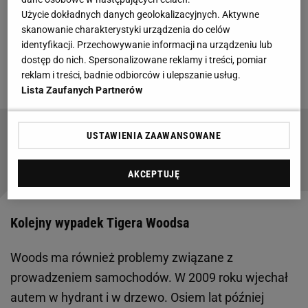
Użycie dokładnych danych geolokalizacyjnych. Aktywne
bliskie kontakty z golfistą. W
wyniku
afery
skanowanie charakterystyki urządzenia do celów
zakończyło się małżeństwo Woodsa z Elin
identyfikacji. Przechowywanie informacji na urządzeniu lub
Nordegren, a liczne firmy zrezygnowały ze
dostęp do nich. Spersonalizowane reklamy i treści, pomiar
reklam i treści, badnie odbiorców i ulepszanie usług.
sponsorowania Amerykanina.
Lista Zaufanych Partnerów
Mistrz rozbity! Sensacja w polskiej parze w
USTAWIENIA ZAAWANSOWANE
ćwierćfinale Ligi Mistrzów
AKCEPTUJĘ
Kolejny wypadek Tigera Woodsa
Woods ma również problemy związane z
prowadzeniem samochodów. W 2009 roku wjechał
autem w hydrant i w drzewo. Osiem lat później