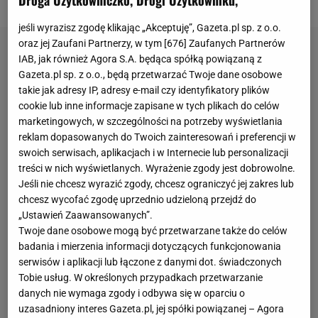
Droga Użytkowniczko, Drogi Użytkowniku,
jeśli wyrazisz zgodę klikając „Akceptuję”, Gazeta.pl sp. z o.o.
oraz jej Zaufani Partnerzy, w tym [
676
] Zaufanych Partnerów
IAB, jak również Agora S.A. będąca spółką powiązaną z
Gazeta.pl sp. z o.o., będą przetwarzać Twoje dane osobowe
takie jak adresy IP, adresy e-mail czy identyfikatory plików
cookie lub inne informacje zapisane w tych plikach do celów
marketingowych, w szczególności na potrzeby wyświetlania
reklam dopasowanych do Twoich zainteresowań i preferencji w
swoich serwisach, aplikacjach i w Internecie lub personalizacji
treści w nich wyświetlanych. Wyrażenie zgody jest dobrowolne.
Jeśli nie chcesz wyrazić zgody, chcesz ograniczyć jej zakres lub
chcesz wycofać zgodę uprzednio udzieloną przejdź do
„Ustawień Zaawansowanych”.
Twoje dane osobowe mogą być przetwarzane także do celów
badania i mierzenia informacji dotyczących funkcjonowania
serwisów i aplikacji lub łączone z danymi dot. świadczonych
Tobie usług. W określonych przypadkach przetwarzanie
danych nie wymaga zgody i odbywa się w oparciu o
uzasadniony interes Gazeta.pl, jej spółki powiązanej – Agora