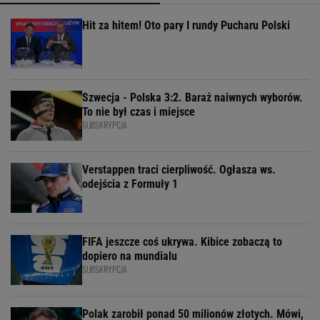
Hit za hitem! Oto pary I rundy Pucharu Polski
Szwecja - Polska 3:2. Baraż naiwnych wyborów.
To nie był czas i miejsce
SUBSKRYPCJA
Verstappen traci cierpliwość. Ogłasza ws.
odejścia z Formuły 1
FIFA jeszcze coś ukrywa. Kibice zobaczą to
dopiero na mundialu
SUBSKRYPCJA
Polak zarobił ponad 50 milionów złotych. Mówi,