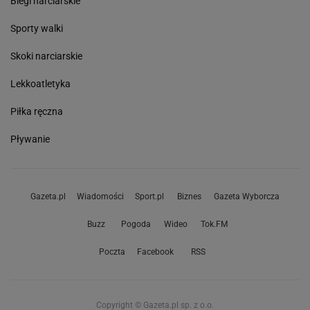
Biegi narciarskie
Sporty walki
Skoki narciarskie
Lekkoatletyka
Piłka ręczna
Pływanie
Gazeta.pl
Wiadomości
Sport.pl
Biznes
Gazeta Wyborcza
Buzz
Pogoda
Wideo
Tok.FM
Poczta
Facebook
RSS
Copyright © Gazeta.pl sp. z o.o.