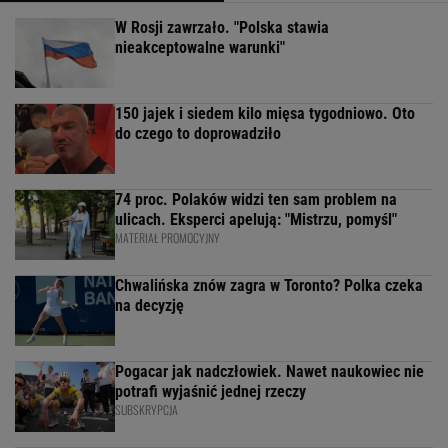
W Rosji zawrzało. "Polska stawia
nieakceptowalne warunki"
150 jajek i siedem kilo mięsa tygodniowo. Oto
do czego to doprowadziło
74 proc. Polaków widzi ten sam problem na
ulicach. Eksperci apelują: "Mistrzu, pomyśl"
MATERIAŁ PROMOCYJNY
Chwalińska znów zagra w Toronto? Polka czeka
na decyzję
Pogacar jak nadczłowiek. Nawet naukowiec nie
potrafi wyjaśnić jednej rzeczy
SUBSKRYPCJA