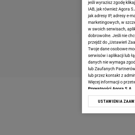
jeśli wyrazisz zgodę klika
IAB, jak również Agora S
jak adresy IP, adresy e-m
marketingowych, w szcze
w swoich serwisach, aplik
dobrowolne. Jeśli nie ch
przejdź do „Ustawień Z
Twoje dane osobowe mogą
serwisów i aplikacji lub
danych nie wymaga zgody 
lub Zaufanych Partnerów
lub przez kontakt z admi
Więcej informacji o prz
Prywatności Agora S.A.
USTAWIENIA ZAA
Klikając „Akceptuję” wyra
Zaufanych Partnerów i A
dotyczące plików cookie,
odnośnik „Ustawienia pr
plików cookie możliwa je