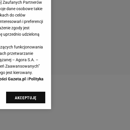
6
] Zaufanych Partnerów
woje dane osobowe takie
likach do celów
teresowań i preferencji
ażenie zgody jest
dę uprzednio udzieloną
yczących funkcjonowania
kach przetwarzanie
ązanej – Agora S.A. –
awień Zaawansowanych”
go jest kierowany.
ości Gazeta.pl
i
Polityka
AKCEPTUJĘ
l sp. z o.o., jej
ić swoje preferencje
arzania danych poprzez
ych”. Zmiana ustawień