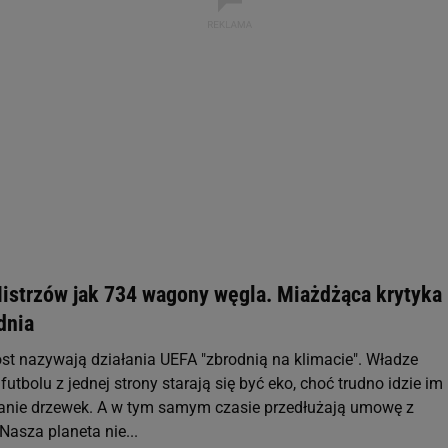
rzy i Agora S.A. możemy przetwarzać dane osobowe w następujących cel
 geolokalizacyjnych. Aktywne skanowanie charakterystyki urządzenia do
 na urządzeniu lub dostęp do nich. Spersonalizowane reklamy i treści, p
zanie usług.
Lista Zaufanych Partnerów
 Mistrzów jak 734 wagony węgla. Miażdżąca krytyka
dnia
st nazywają działania UEFA "zbrodnią na klimacie". Władze
futbolu z jednej strony starają się być eko, choć trudno idzie im
anie drzewek. A w tym samym czasie przedłużają umowę z
asza planeta nie...