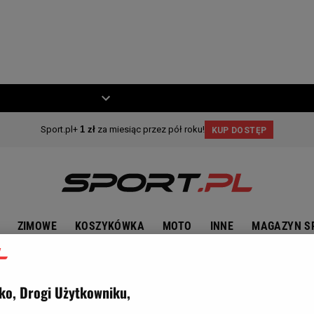
ZIECKO
MOTO
ZIMOWE
KOSZYKÓWKA
MOTO
INNE
MAGAZYN S
ko, Drogi Użytkowniku,