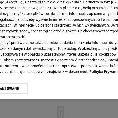
jąc „Akceptuję”, Gazeta.pl sp. z o.o. oraz jej Zaufani Partnerzy, w tym [
67
.A. będąca spółką powiązaną z Gazeta.pl sp. z o.o., będą przetwarzać T
ail czy identyfikatory plików cookie lub inne informacje zapisane w tych p
gólności na potrzeby wyświetlania reklam dopasowanych do Twoich zain
acjach i w Internecie lub personalizacji treści w nich wyświetlanych. Wyr
cesz wyrazić zgody, chcesz ograniczyć jej zakres lub chcesz wycofać zgo
aawansowanych”.
 być przetwarzane także do celów badania i mierzenia informacji dot
 łączone z danymi dot. świadczonych Tobie usług. W określonych przypad
i odbywa się w oparciu o uzasadniony interes Gazeta.pl, jej spółki powi
. Takiemu przetwarzaniu możesz się sprzeciwić, przechodząc do „Ust
nistratorem – w zależności od zakresu sprzeciwu i podmiotu, wobec które
etwarzaniu danych osobowych znajdziesz w dokumencie
Polityka Prywatn
WANSOWANE
żasz też zgodę na zainstalowanie i przechowywanie plików cookie Gazeta.p
gora S.A. na Twoim urządzeniu końcowym. Możesz w każdej chwili zmien
 wywołując narzędzie do zarządzania twoimi preferencjami dot. przetw
ywatności ” w stopce serwisu i przechodząc do „Ustawień Zaawansowan
st także za pomocą ustawień przeglądarki.