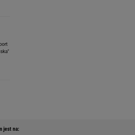
port
yska"
 jest na: