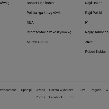
tkówkę
Basket Liga kobiet
Rajd Dakar
Polska liga koszykówki
Rajd Polski
NBA
F1
Reprezentacja w koszykówkę
Rajdy samoch
Marcin Gortat
Żużel
Robert Kubica
Wiadomości
Sport.pl
Biznes
Gazeta Wyborcza
Buzz
Pogoda
Wi
Poczta
Facebook
RSS