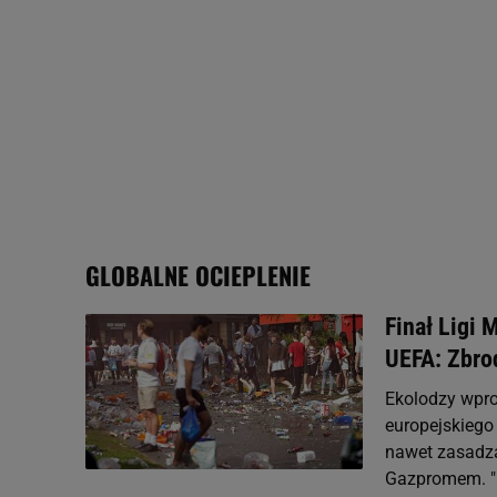
My, nasi Zaufani Partne
Użycie dokładnych danych
Przechowywanie informacji
badnie odbiorców i uleps
GLOBALNE OCIEPLENIE
Finał Ligi
UEFA: Zbro
Ekolodzy wpro
europejskiego 
nawet zasadz
Gazpromem. "N