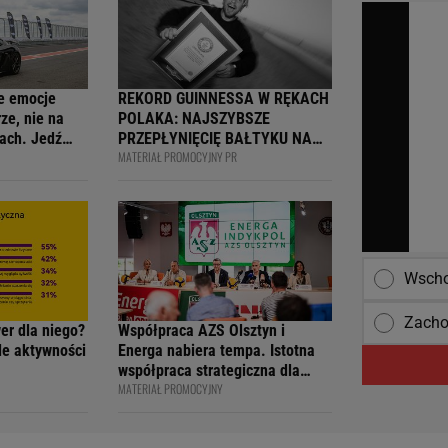
e emocje
REKORD GUINNESSA W RĘKACH
ze, nie na
POLAKA: NAJSZYBSZE
ach. Jedź
PRZEPŁYNIĘCIĘ BAŁTYKU NA
MATERIAŁ PROMOCYJNY PR
ją
DESCE WINDSURFINGOWEJ -
wcy i
OFICJALNIE WPISANY DO
 na 4F Racing
KSIĘGI
Wscho
Zacho
wer dla niego?
Współpraca AZS Olsztyn i
ile aktywności
Energa nabiera tempa. Istotna
współpraca strategiczna dla
MATERIAŁ PROMOCYJNY
siatkarskiego klubu i marki