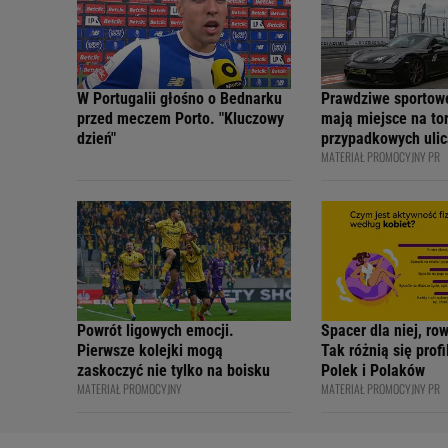
W Portugalii głośno o Bednarku
Prawdziwe sportow
przed meczem Porto. "Kluczowy
mają miejsce na tor
dzień"
przypadkowych ulic
MATERIAŁ PROMOCYJNY PR
bezpiecznie - apelu
profesjonalni kiero
internetowi twórcy
Academy
Powrót ligowych emocji.
Spacer dla niej, ro
Pierwsze kolejki mogą
Tak różnią się prof
zaskoczyć nie tylko na boisku
Polek i Polaków
MATERIAŁ PROMOCYJNY
MATERIAŁ PROMOCYJNY PR