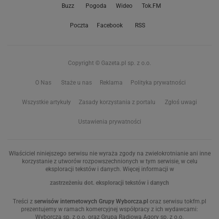
Buzz
Pogoda
Wideo
Tok.FM
Poczta
Facebook
RSS
Copyright © Gazeta.pl sp. z o.o.
O Nas
Staże u nas
Reklama
Polityka prywatności
Wszystkie artykuły
Zasady korzystania z portalu
Zgłoś uwagi
Ustawienia prywatności
Właściciel niniejszego serwisu nie wyraża zgody na zwielokrotnianie ani inne
korzystanie z utworów rozpowszechnionych w tym serwisie, w celu
eksploracji tekstów i danych. Więcej informacji w
zastrzeżeniu dot. eksploracji tekstów i danych
Treści z
serwisów internetowych Grupy Wyborcza.pl
oraz serwisu tokfm.pl
prezentujemy w ramach komercyjnej współpracy z ich wydawcami:
Wyborcza sp. z o.o. oraz Grupą Radiową Agory sp. z o.o.