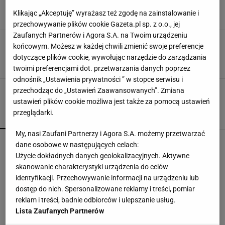
uderzyłem kolegę prezesa
Klikając „Akceptuję” wyrażasz też zgodę na zainstalowanie i
21 MAJA 2010, 11:26
Rozmawiał Kamil Siałkowski,
przechowywanie plików cookie Gazeta.pl sp. z o.o., jej
Zaufanych Partnerów i Agora S.A. na Twoim urządzeniu
Tomasz Hajto, Adam Czerkas i o tym, czym
końcowym. Możesz w każdej chwili zmienić swoje preferencje
czekolada nie jest
dotyczące plików cookie, wywołując narzędzie do zarządzania
9 WRZEŚNIA 2009, 14:15
miszeffsky,
twoimi preferencjami dot. przetwarzania danych poprzez
odnośnik „Ustawienia prywatności ” w stopce serwisu i
przechodząc do „Ustawień Zaawansowanych”. Zmiana
ustawień plików cookie możliwa jest także za pomocą ustawień
przeglądarki.
POPULARNE
NAJNOWSZE
My, nasi Zaufani Partnerzy i Agora S.A. możemy przetwarzać
Hurkacz miał już piłki meczowe. Bolesna
dane osobowe w następujących celach:
porażka w Montrealu! [ZAPIS RELACJI]
Użycie dokładnych danych geolokalizacyjnych. Aktywne
skanowanie charakterystyki urządzenia do celów
identyfikacji. Przechowywanie informacji na urządzeniu lub
Niewiadoma-Phinney wygrywa królewski etap
dostęp do nich. Spersonalizowane reklamy i treści, pomiar
Tour de France! Kosmiczna jazda Polki
reklam i treści, badnie odbiorców i ulepszanie usług.
Lista Zaufanych Partnerów