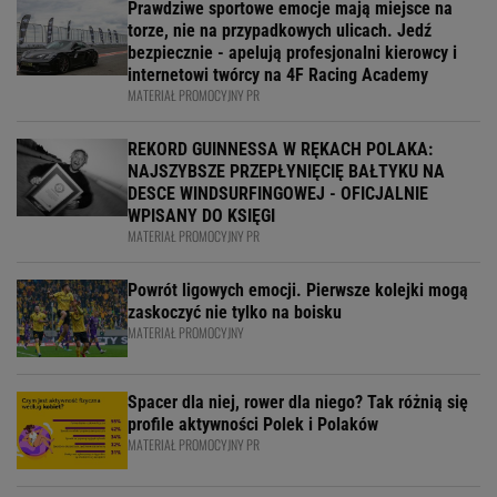
Prawdziwe sportowe emocje mają miejsce na
torze, nie na przypadkowych ulicach. Jedź
bezpiecznie - apelują profesjonalni kierowcy i
internetowi twórcy na 4F Racing Academy
MATERIAŁ PROMOCYJNY PR
REKORD GUINNESSA W RĘKACH POLAKA:
NAJSZYBSZE PRZEPŁYNIĘCIĘ BAŁTYKU NA
DESCE WINDSURFINGOWEJ - OFICJALNIE
WPISANY DO KSIĘGI
MATERIAŁ PROMOCYJNY PR
Powrót ligowych emocji. Pierwsze kolejki mogą
zaskoczyć nie tylko na boisku
MATERIAŁ PROMOCYJNY
Spacer dla niej, rower dla niego? Tak różnią się
profile aktywności Polek i Polaków
MATERIAŁ PROMOCYJNY PR