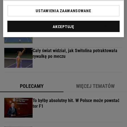
Jak teraz kupuje się nowy samochód w Polsce?
Rozmawiamy z ekspertem
USTAWIENIA ZAAWANSOWANE
MATERIAŁ PROMOCYJNY
Sensacja w Toronto! Pogromczyni Polki nie dała
AKCEPTUJĘ
rady 89. tenisistce świata
Cały świat widział, jak Switolina potraktowała
rywalkę po meczu
POLECAMY
WIĘCEJ TEMATÓW
To byłby absolutny hit. W Polsce może powstać
tor F1