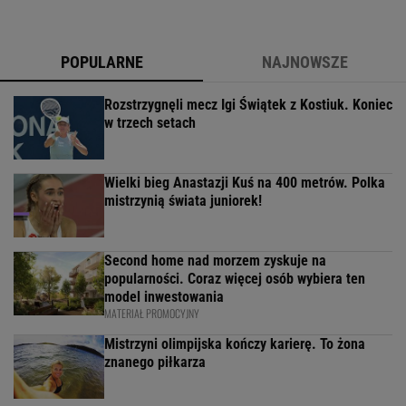
POPULARNE
NAJNOWSZE
Rozstrzygnęli mecz Igi Świątek z Kostiuk. Koniec
w trzech setach
Wielki bieg Anastazji Kuś na 400 metrów. Polka
mistrzynią świata juniorek!
Second home nad morzem zyskuje na
popularności. Coraz więcej osób wybiera ten
model inwestowania
MATERIAŁ PROMOCYJNY
Mistrzyni olimpijska kończy karierę. To żona
znanego piłkarza