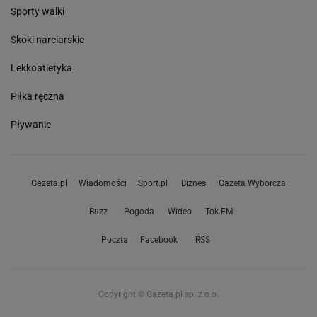
Sporty walki
Skoki narciarskie
Lekkoatletyka
Piłka ręczna
Pływanie
Gazeta.pl
Wiadomości
Sport.pl
Biznes
Gazeta Wyborcza
Buzz
Pogoda
Wideo
Tok.FM
Poczta
Facebook
RSS
Copyright © Gazeta.pl sp. z o.o.