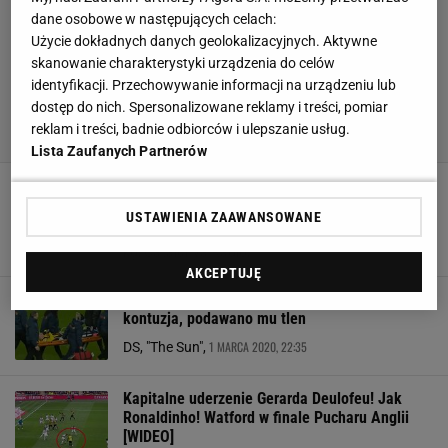
dane osobowe w następujących celach:
Użycie dokładnych danych geolokalizacyjnych. Aktywne
skanowanie charakterystyki urządzenia do celów
identyfikacji. Przechowywanie informacji na urządzeniu lub
dostęp do nich. Spersonalizowane reklamy i treści, pomiar
reklam i treści, badnie odbiorców i ulepszanie usług.
Lista Zaufanych Partnerów
Wychowanek Barcelony uderza w Ronalda
Koemana! Kolejny piłkarz krytykuje trenera
USTAWIENIA ZAAWANSOWANE
Barcelony
20 SIERPNIA 2020, 17:05
kg, Catalunya Radio,
AKCEPTUJĘ
Koniec sezonu dla piłkarza Watfordu! Fatalna
kontuzja, podawano mu tlen
1 MARCA 2020, 22:35
DS, "The Sun",
Kapitalne uderzenie Gerarda Deulofeu! Jak
Ronaldinho! Watford w finale Pucharu Anglii
[WIDEO]