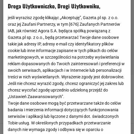
Droga Użytkowniczko, Drogi Użytkowniku,
jeśli wyrazisz zgodę klikając „Akceptuję”, Gazeta.pl sp. z o.o.
oraz jej Zaufani Partnerzy, w tym [
676
] Zaufanych Partnerów
IAB, jak również Agora S.A. będąca spółką powiązaną z
Gazeta.pl sp. z o.o., będą przetwarzać Twoje dane osobowe
takie jak adresy IP, adresy e-mail czy identyfikatory plików
cookie lub inne informacje zapisane w tych plikach do celów
marketingowych, w szczególności na potrzeby wyświetlania
reklam dopasowanych do Twoich zainteresowań i preferencji w
swoich serwisach, aplikacjach i w Internecie lub personalizacji
treści w nich wyświetlanych. Wyrażenie zgody jest dobrowolne.
Jeśli nie chcesz wyrazić zgody, chcesz ograniczyć jej zakres lub
GERARD DEULOFEU
chcesz wycofać zgodę uprzednio udzieloną przejdź do
„Ustawień Zaawansowanych”.
Był wielkim talentem Barcelony. Teraz ma 29
Twoje dane osobowe mogą być przetwarzane także do celów
lat. "Mogę już nigdy nie zagrać w piłkę"
badania i mierzenia informacji dotyczących funkcjonowania
22 LUTEGO 2024, 06:25
Jakub Trochimowicz,
serwisów i aplikacji lub łączone z danymi dot. świadczonych
Tobie usług. W określonych przypadkach przetwarzanie
danych nie wymaga zgody i odbywa się w oparciu o
Fenomenalny mecz Deulofeu! Dwa cudowne