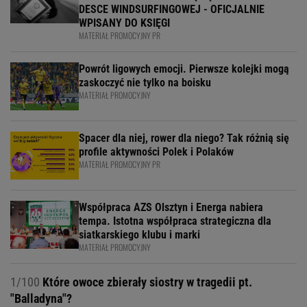
DESCE WINDSURFINGOWEJ - OFICJALNIE
WPISANY DO KSIĘGI
MATERIAŁ PROMOCYJNY PR
Powrót ligowych emocji. Pierwsze kolejki mogą
zaskoczyć nie tylko na boisku
MATERIAŁ PROMOCYJNY
Spacer dla niej, rower dla niego? Tak różnią się
profile aktywności Polek i Polaków
MATERIAŁ PROMOCYJNY PR
Współpraca AZS Olsztyn i Energa nabiera
tempa. Istotna współpraca strategiczna dla
siatkarskiego klubu i marki
MATERIAŁ PROMOCYJNY
1/100
Które owoce zbierały siostry w tragedii pt.
"Balladyna"?