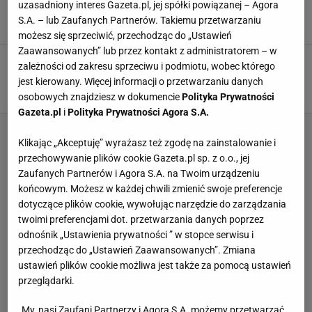
gole i trudno wybrać ładniejszy [WIDEO]
uzasadniony interes Gazeta.pl, jej spółki powiązanej – Agora
S.A. – lub Zaufanych Partnerów. Takiemu przetwarzaniu
18 GRUDNIA 2021, 23:09
pk,
możesz się sprzeciwić, przechodząc do „Ustawień
Zaawansowanych” lub przez kontakt z administratorem – w
Były piłkarz Barcelony wskazał lepszego
zależności od zakresu sprzeciwu i podmiotu, wobec którego
zawodnika od Messiego. "Najlepszy w historii"
jest kierowany. Więcej informacji o przetwarzaniu danych
14 PAŹDZIERNIKA 2020, 16:44
łg,
osobowych znajdziesz w dokumencie
Polityka Prywatności
Gazeta.pl
i
Polityka Prywatności Agora S.A.
Klikając „Akceptuję” wyrażasz też zgodę na zainstalowanie i
przechowywanie plików cookie Gazeta.pl sp. z o.o., jej
Zaufanych Partnerów i Agora S.A. na Twoim urządzeniu
końcowym. Możesz w każdej chwili zmienić swoje preferencje
dotyczące plików cookie, wywołując narzędzie do zarządzania
twoimi preferencjami dot. przetwarzania danych poprzez
odnośnik „Ustawienia prywatności ” w stopce serwisu i
przechodząc do „Ustawień Zaawansowanych”. Zmiana
ustawień plików cookie możliwa jest także za pomocą ustawień
przeglądarki.
My, nasi Zaufani Partnerzy i Agora S.A. możemy przetwarzać