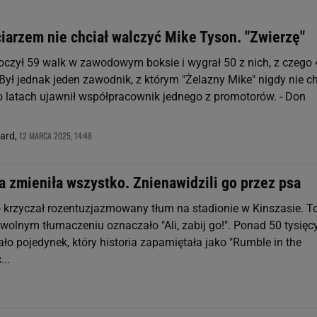
iarzem nie chciał walczyć Mike Tyson. "Zwierzę"
oczył 59 walk w zawodowym boksie i wygrał 50 z nich, z czego
Był jednak jeden zawodnik, z którym "Żelazny Mike" nigdy nie ch
o latach ujawnił współpracownik jednego z promotorów. - Don
12 MARCA 2025, 14:48
nard,
a zmieniła wszystko. Znienawidzili go przez psa
 - krzyczał rozentuzjazmowany tłum na stadionie w Kinszasie. T
 wolnym tłumaczeniu oznaczało "Ali, zabij go!". Ponad 50 tysięc
ło pojedynek, który historia zapamiętała jako "Rumble in the
...