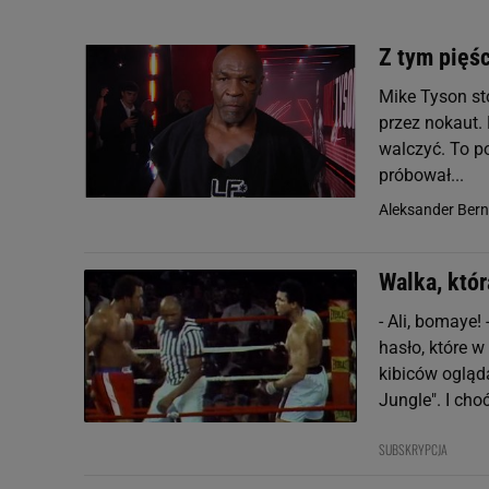
Z tym pięśc
Mike Tyson st
przez nokaut. 
walczyć. To p
próbował...
Aleksander Ber
Walka, któr
- Ali, bomaye!
hasło, które w
kibiców ogląda
Jungle". I choć
SUBSKRYPCJA