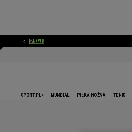
WIADOMOŚCI
NEXT
SPORT
PLOTEK
D
SPORT.PL+
MUNDIAL
PIŁKA NOŻNA
TENIS