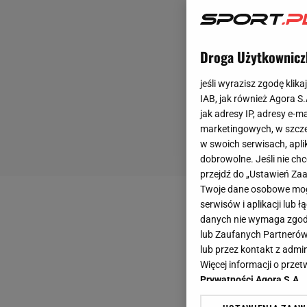
Droga Użytkownicz
jeśli wyrazisz zgodę klika
IAB, jak również Agora S
jak adresy IP, adresy e-m
marketingowych, w szcze
w swoich serwisach, aplik
dobrowolne. Jeśli nie ch
przejdź do „Ustawień Z
Twoje dane osobowe mogą
serwisów i aplikacji lub
danych nie wymaga zgody 
lub Zaufanych Partnerów
lub przez kontakt z admi
Więcej informacji o prz
Prywatności Agora S.A.