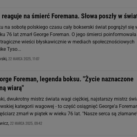
 reaguje na śmierć Foremana. Słowa poszły w świa
u na sobotę polskiego czasu cały bokserski świat pogrążył się 
eku 76 lat zmarł George Foreman. O jego śmierci poinformowała
e tragiczne wieści błyskawicznie w mediach społecznościowych
ke Tyso...
22 MARCA 2025, 11:07
wski,
eorge Foreman, legenda boksu. "Życie naznaczone
ną wiarą"
ski, dwukrotny mistrz świata wagi ciężkiej, najstarszy mistrz świ
lewskiej kategorii wagowej - to część osiągnięć George'a Forema
ściarz zmarł w piątek w wieku 76 lat. "Nasze serca są złamane" 
22 MARCA 2025, 09:42
wicz,