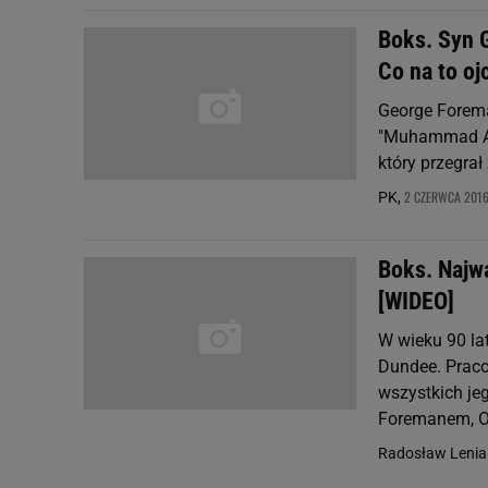
Boks. Syn 
Co na to oj
George Forema
"Muhammad Ali"
który przegrał
2 CZERWCA 2016,
PK,
Boks. Najw
[WIDEO]
W wieku 90 la
Dundee. Praco
wszystkich j
Foremanem, Os
Radosław Lenia