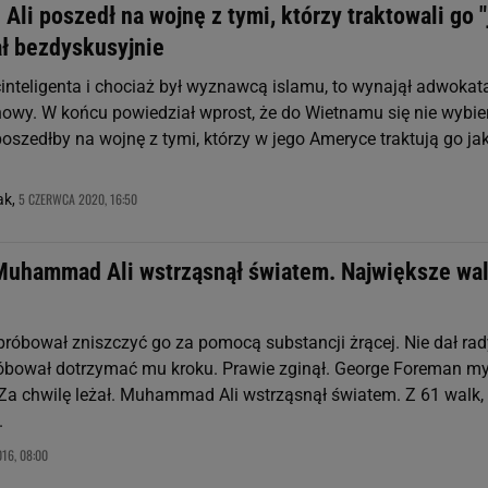
i poszedł na wojnę z tymi, którzy traktowali go "
ał bezdyskusyjnie
inteligenta i chociaż był wyznawcą islamu, to wynajął adwokat
wy. W końcu powiedział wprost, że do Wietnamu się nie wybier
poszedłby na wojnę z tymi, którzy w jego Ameryce traktują go ja
5 CZERWCA 2020, 16:50
ak,
Muhammad Ali wstrząsnął światem. Największe wal
próbował zniszczyć go za pomocą substancji żrącej. Nie dał rad
róbował dotrzymać mu kroku. Prawie zginął. George Foreman my
. Za chwilę leżał. Muhammad Ali wstrząsnął światem. Z 61 walk,
.
16, 08:00