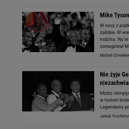
Mike Tyson
W nocy z piątk
żałobie. W wi
rodzina. Na t
zareagował Mi
Michał Chmiele
Nie żyje G
niezachwia
Mistrz olimpij
w historii kró
Legendarny pię
Jakub Trochimo