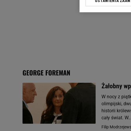
USTAWIENIA ZAA
Klikając „Akceptuję” wyra
Zaufanych Partnerów i A
dotyczące plików cookie,
odnośnik „Ustawienia pr
plików cookie możliwa je
My, nasi Zaufani Partne
Użycie dokładnych danych
Przechowywanie informacji
badnie odbiorców i uleps
GEORGE FOREMAN
Żałobny wpi
W nocy z piąt
olimpijski, dw
historii króle
cały świat. W..
Filip Modrzejews