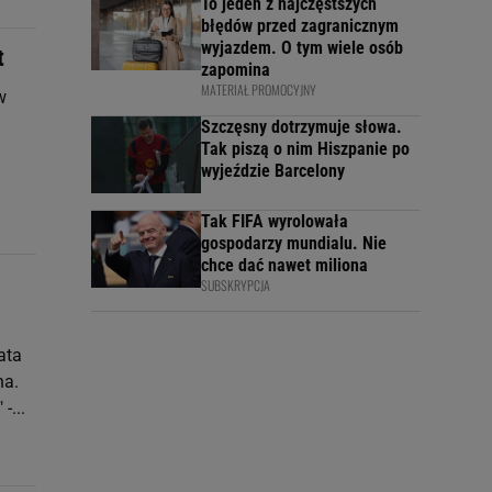
To jeden z najczęstszych
błędów przed zagranicznym
wyjazdem. O tym wiele osób
t
zapomina
MATERIAŁ PROMOCYJNY
w
Szczęsny dotrzymuje słowa.
Tak piszą o nim Hiszpanie po
wyjeździe Barcelony
Tak FIFA wyrolowała
gospodarzy mundialu. Nie
chce dać nawet miliona
SUBSKRYPCJA
ata
na.
-...