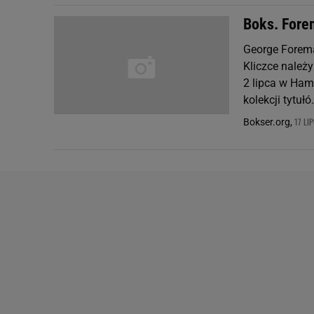
Boks. Forem
George Forema
Kliczce należy
2 lipca w Ham
kolekcji tytułó.
17 LI
Bokser.org,