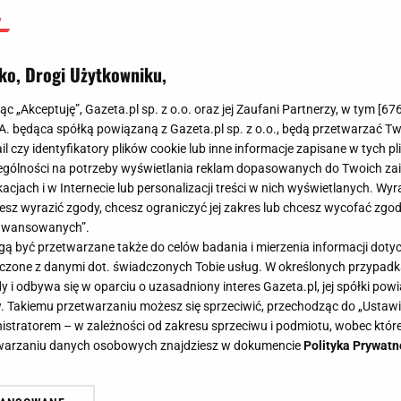
ko, Drogi Użytkowniku,
jąc „Akceptuję”, Gazeta.pl sp. z o.o. oraz jej Zaufani Partnerzy, w tym [
67
.A. będąca spółką powiązaną z Gazeta.pl sp. z o.o., będą przetwarzać T
ail czy identyfikatory plików cookie lub inne informacje zapisane w tych p
gólności na potrzeby wyświetlania reklam dopasowanych do Twoich zain
acjach i w Internecie lub personalizacji treści w nich wyświetlanych. Wyr
cesz wyrazić zgody, chcesz ograniczyć jej zakres lub chcesz wycofać zgo
aawansowanych”.
 być przetwarzane także do celów badania i mierzenia informacji dot
 łączone z danymi dot. świadczonych Tobie usług. W określonych przypad
i odbywa się w oparciu o uzasadniony interes Gazeta.pl, jej spółki powi
. Takiemu przetwarzaniu możesz się sprzeciwić, przechodząc do „Ust
nistratorem – w zależności od zakresu sprzeciwu i podmiotu, wobec które
etwarzaniu danych osobowych znajdziesz w dokumencie
Polityka Prywatn