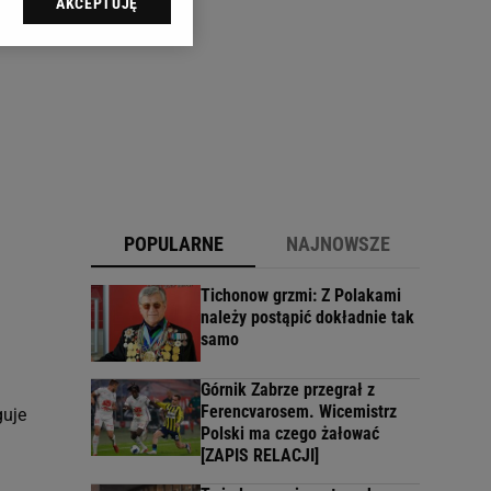
AKCEPTUJĘ
l sp. z o.o., jej
ić swoje preferencje
arzania danych poprzez
ych”. Zmiana ustawień
ach:
 celów identyfikacji.
omiar reklam i treści,
POPULARNE
NAJNOWSZE
Tichonow grzmi: Z Polakami
należy postąpić dokładnie tak
samo
Górnik Zabrze przegrał z
Ferencvarosem. Wicemistrz
guje
Polski ma czego żałować
[ZAPIS RELACJI]