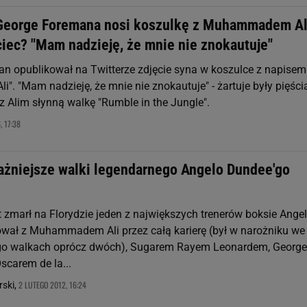
George Foremana nosi koszulkę z Muhammadem Al
ciec? "Mam nadzieję, że mnie nie znokautuje"
n opublikował na Twitterze zdjęcie syna w koszulce z napisem
. "Mam nadzieję, że mnie nie znokautuje" - żartuje były pięścia
 z Alim słynną walkę "Rumble in the Jungle".
 17:38
ażniejsze walki legendarnego Angelo Dundee'go
t zmarł na Florydzie jeden z największych trenerów boksie Ange
wał z Muhammadem Ali przez całą karierę (był w narożniku we
ego walkach oprócz dwóch), Sugarem Rayem Leonardem, Georg
carem de la...
2 LUTEGO 2012, 16:24
rski,