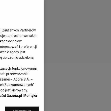
6
] Zaufanych Partnerów
woje dane osobowe takie
likach do celów
teresowań i preferencji
ażenie zgody jest
dę uprzednio udzieloną
yczących funkcjonowania
kach przetwarzanie
ązanej – Agora S.A. –
awień Zaawansowanych”
go jest kierowany.
ości Gazeta.pl
i
Polityka