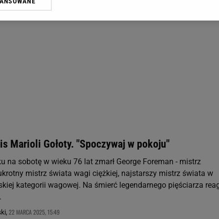
WANSOWANE
żasz też zgodę na zainstalowanie i przechowywanie plików cookie Gazeta.p
gora S.A. na Twoim urządzeniu końcowym. Możesz w każdej chwili zmien
 wywołując narzędzie do zarządzania twoimi preferencjami dot. przetw
ywatności ” w stopce serwisu i przechodząc do „Ustawień Zaawansowan
st także za pomocą ustawień przeglądarki.
rzy i Agora S.A. możemy przetwarzać dane osobowe w następujących cel
 geolokalizacyjnych. Aktywne skanowanie charakterystyki urządzenia do
 na urządzeniu lub dostęp do nich. Spersonalizowane reklamy i treści, p
zanie usług.
Lista Zaufanych Partnerów
s Marioli Gołoty. "Spoczywaj w pokoju"
ku na sobotę w wieku 76 lat zmarł George Foreman - mistrz
ukrotny mistrz świata wagi ciężkiej, najstarszy mistrz świata w
wskiej kategorii wagowej. Na śmierć legendarnego pięściarza rea
.
22 MARCA 2025, 15:49
ki,