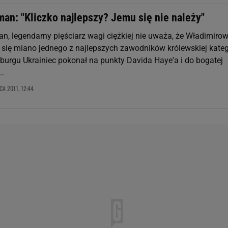
an: "Kliczko najlepszy? Jemu się nie należy"
n, legendarny pięściarz wagi ciężkiej nie uważa, że Władimirow
 się miano jednego z najlepszych zawodników królewskiej katego
burgu Ukrainiec pokonał na punkty Davida Haye'a i do bogatej
..
PCA 2011, 12:44