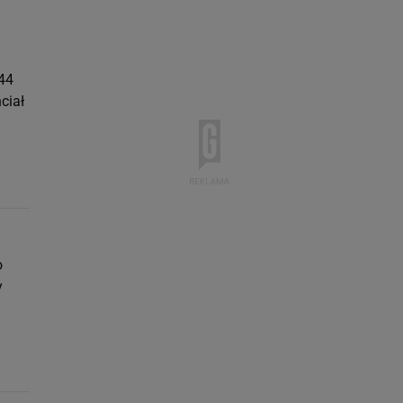
 44
ciał
o
y