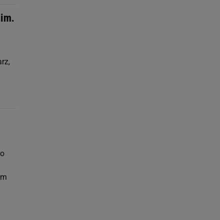
im.
rz,
lo
em