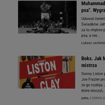
Muhammad Al
psa". Wygr
Udawał ćwierć
Świadków Jeho
za to chętnie 
psa, a nie...
Łukasz Jachimi
Boks. Jak 
mistrza
Sonny Liston 
Joe Frazier p
że go rozbija
które stoczył,..
4 CZERWCA 20
peka,