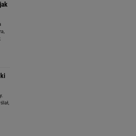
jak
a
a,
k
ki
y.
ślał,