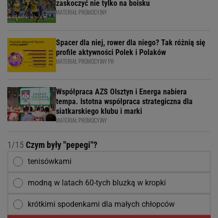
zaskoczyć nie tylko na boisku
MATERIAŁ PROMOCYJNY
Spacer dla niej, rower dla niego? Tak różnią się
profile aktywności Polek i Polaków
MATERIAŁ PROMOCYJNY PR
Współpraca AZS Olsztyn i Energa nabiera
tempa. Istotna współpraca strategiczna dla
siatkarskiego klubu i marki
MATERIAŁ PROMOCYJNY
1/15
Czym były ''pepegi''?
tenisówkami
modną w latach 60-tych bluzką w kropki
krótkimi spodenkami dla małych chłopców