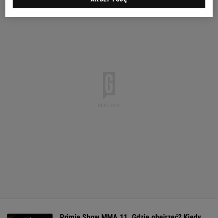
Primie Show MMA 11. Gdzie obejrzeć? Kiedy