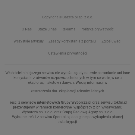
Copyright © Gazeta.pl sp. z o.o.
O Nas
Staże u nas
Reklama
Polityka prywatności
Wszystkie artykuły
Zasady korzystania z portalu
Zgłoś uwagi
Ustawienia prywatności
Właściciel niniejszego serwisu nie wyraża zgody na zwielokrotnianie ani inne
korzystanie z utworów rozpowszechnionych w tym serwisie, w celu
eksploracji tekstów i danych. Więcej informacji w
zastrzeżeniu dot. eksploracji tekstów i danych
Treści z
serwisów internetowych Grupy Wyborcza.pl
oraz serwisu tokfm.pl
prezentujemy w ramach komercyjnej współpracy z ich wydawcami:
Wyborcza sp. z o.o. oraz Grupą Radiową Agory sp. z o.o.
Wybrane treści z serwisu Sport.pl są dostępne po wykupieniu płatnej
subskrypcji