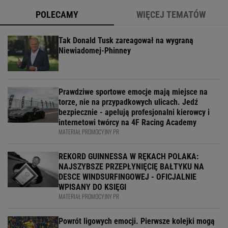
POLECAMY
WIĘCEJ TEMATÓW
Tak Donald Tusk zareagował na wygraną
Niewiadomej-Phinney
Prawdziwe sportowe emocje mają miejsce na
torze, nie na przypadkowych ulicach. Jedź
bezpiecznie - apelują profesjonalni kierowcy i
internetowi twórcy na 4F Racing Academy
MATERIAŁ PROMOCYJNY PR
REKORD GUINNESSA W RĘKACH POLAKA:
NAJSZYBSZE PRZEPŁYNIĘCIĘ BAŁTYKU NA
DESCE WINDSURFINGOWEJ - OFICJALNIE
WPISANY DO KSIĘGI
MATERIAŁ PROMOCYJNY PR
Powrót ligowych emocji. Pierwsze kolejki mogą