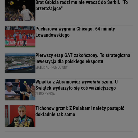
Brat Grbicia radzi mu nie wracać do Serbii. "To
przerażające"
Pucharowa wygrana Chicago. 64 minuty
Lewandowskiego
Pierwszy etap GAT zakończony. To strategiczna
inwestycja dla polskiego eksportu
MATERIAŁ PROMOCYJNY
Wpadka z Abramowicz wywołała szum. U
Świątek wydarzyło się coś ważniejszego
SUBSKRYPCJA
Tichonow grzmi: Z Polakami należy postąpić
dokładnie tak samo