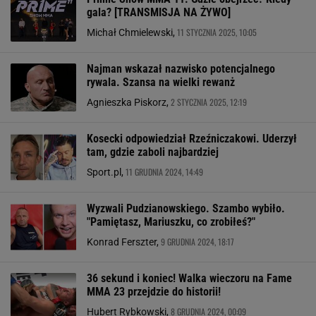
gala? [TRANSMISJA NA ŻYWO]
11 STYCZNIA 2025, 10:05
Michał Chmielewski,
Najman wskazał nazwisko potencjalnego
rywala. Szansa na wielki rewanż
2 STYCZNIA 2025, 12:19
Agnieszka Piskorz,
Kosecki odpowiedział Rzeźniczakowi. Uderzył
tam, gdzie zaboli najbardziej
11 GRUDNIA 2024, 14:49
Sport.pl,
Wyzwali Pudzianowskiego. Szambo wybiło.
"Pamiętasz, Mariuszku, co zrobiłeś?"
9 GRUDNIA 2024, 18:17
Konrad Ferszter,
36 sekund i koniec! Walka wieczoru na Fame
MMA 23 przejdzie do historii!
8 GRUDNIA 2024, 00:09
Hubert Rybkowski,