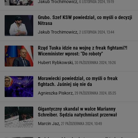
6 LISTOPADA 2024, 19:19
Jakub Trochimowicz,
Grubo. Szef KSW powiedział, co myśli o decyzji
Nitrasa
2 LISTOPADA 2024, 13:44
Jakub Trochimowicz,
Rząd Tuska idzie na wojnę z freak fightami?!
Wiceminister wprost: "Do roboty"
30 PAŹDZIERNIKA 2024, 19:26
Hubert Rybkowski,
Morawiecki powiedział, co myśli o freak
fightach. Jaśniej się nie da
29 PAŹDZIERNIKA 2024, 05:25
Agnieszka Piskorz,
Gigantyczny skandal w walce Marianny
Schreiber. Sędzia natychmiast przerwał
27 PAŹDZIERNIKA 2024, 10:49
Marcin Jaz,