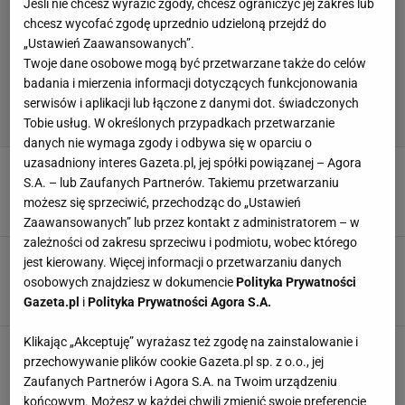
Jeśli nie chcesz wyrazić zgody, chcesz ograniczyć jej zakres lub
chcesz wycofać zgodę uprzednio udzieloną przejdź do
„Ustawień Zaawansowanych”.
Twoje dane osobowe mogą być przetwarzane także do celów
badania i mierzenia informacji dotyczących funkcjonowania
serwisów i aplikacji lub łączone z danymi dot. świadczonych
Tobie usług. W określonych przypadkach przetwarzanie
danych nie wymaga zgody i odbywa się w oparciu o
uzasadniony interes Gazeta.pl, jej spółki powiązanej – Agora
Fame MMA 24. O której i gdzie oglądać?
S.A. – lub Zaufanych Partnerów. Takiemu przetwarzaniu
[TRANSMISJA, PPV, KARTA WALK, WYNIKI]
możesz się sprzeciwić, przechodząc do „Ustawień
8 LUTEGO 2025, 09:50
Agnieszka Piskorz,
Zaawansowanych” lub przez kontakt z administratorem – w
zależności od zakresu sprzeciwu i podmiotu, wobec którego
Dwukrotny mistrz olimpijski we freakach?! Tak
jest kierowany. Więcej informacji o przetwarzaniu danych
zareagował
osobowych znajdziesz w dokumencie
Polityka Prywatności
22 STYCZNIA 2025, 11:52
Bartosz Królikowski,
Gazeta.pl
i
Polityka Prywatności Agora S.A.
Klikając „Akceptuję” wyrażasz też zgodę na zainstalowanie i
Niewiarygodne, kto rzucił wyzwanie
przechowywanie plików cookie Gazeta.pl sp. z o.o., jej
Pudzianowskiemu. Od razu odpowiedział
Zaufanych Partnerów i Agora S.A. na Twoim urządzeniu
16 STYCZNIA 2025, 21:54
Błażej Winter,
końcowym. Możesz w każdej chwili zmienić swoje preferencje