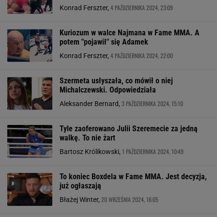
4 PAŹDZIERNIKA 2024, 23:09
Konrad Ferszter,
Kuriozum w walce Najmana w Fame MMA. A
potem "pojawił" się Adamek
4 PAŹDZIERNIKA 2024, 22:00
Konrad Ferszter,
Szermeta usłyszała, co mówił o niej
Michalczewski. Odpowiedziała
3 PAŹDZIERNIKA 2024, 15:10
Aleksander Bernard,
Tyle zaoferowano Julii Szeremecie za jedną
walkę. To nie żart
1 PAŹDZIERNIKA 2024, 10:49
Bartosz Królikowski,
To koniec Boxdela w Fame MMA. Jest decyzja,
już ogłaszają
20 WRZEŚNIA 2024, 16:05
Błażej Winter,