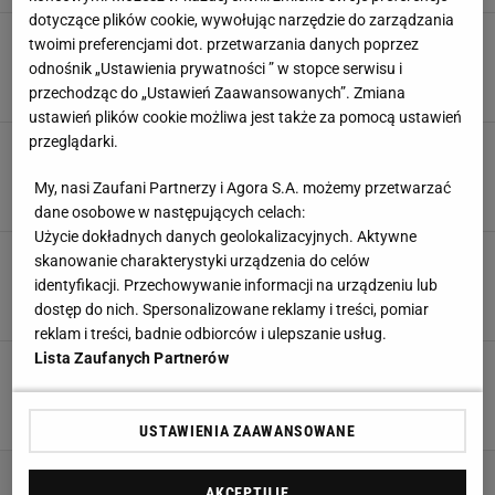
dotyczące plików cookie, wywołując narzędzie do zarządzania
Don Kasjo pokazał, że świat freak fightów mu
twoimi preferencjami dot. przetwarzania danych poprzez
odjeżdża. Bolesna sprawa
odnośnik „Ustawienia prywatności ” w stopce serwisu i
11 STYCZNIA 2025, 23:57
Jakub Seweryn,
przechodząc do „Ustawień Zaawansowanych”. Zmiana
ustawień plików cookie możliwa jest także za pomocą ustawień
przeglądarki.
"Mistrz świata nie zdołał powalić 55-letniego
aktora. Z czego się śmiejecie małpy?"
My, nasi Zaufani Partnerzy i Agora S.A. możemy przetwarzać
11 STYCZNIA 2025, 23:02
Jakub Seweryn,
dane osobowe w następujących celach:
Użycie dokładnych danych geolokalizacyjnych. Aktywne
Brodnicka walczyła z dwiema siostrami.
skanowanie charakterystyki urządzenia do celów
Rynsztok po walce
identyfikacji. Przechowywanie informacji na urządzeniu lub
11 STYCZNIA 2025, 22:04
Jakub Seweryn,
dostęp do nich. Spersonalizowane reklamy i treści, pomiar
reklam i treści, badnie odbiorców i ulepszanie usług.
Lista Zaufanych Partnerów
Prime MMA 11. Zobacz, kto wygrał walki. Don
Kasjo, Murański [WYNIKI, PRIME]
11 STYCZNIA 2025, 18:53
Kacper Ciuksza,
USTAWIENIA ZAAWANSOWANE
AKCEPTUJĘ