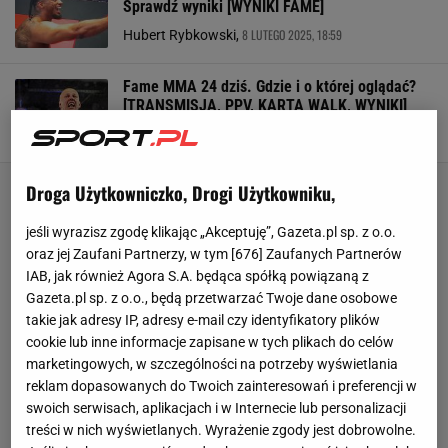
Sprawdź wyniki [WYNIKI FAME]
8 LUTEGO 2025, 18:59
Hubert Rybkowski,
Fame MMA 24 dziś. Gdzie i o której oglądać?
[TRANSMISJA, PPV, KARTA WALK, WYNIKI]
8 LUTEGO 2025, 18:36
Bartosz Naus,
Droga Użytkowniczko, Drogi Użytkowniku,
jeśli wyrazisz zgodę klikając „Akceptuję”, Gazeta.pl sp. z o.o.
oraz jej Zaufani Partnerzy, w tym [
676
] Zaufanych Partnerów
IAB, jak również Agora S.A. będąca spółką powiązaną z
Gazeta.pl sp. z o.o., będą przetwarzać Twoje dane osobowe
takie jak adresy IP, adresy e-mail czy identyfikatory plików
cookie lub inne informacje zapisane w tych plikach do celów
marketingowych, w szczególności na potrzeby wyświetlania
reklam dopasowanych do Twoich zainteresowań i preferencji w
swoich serwisach, aplikacjach i w Internecie lub personalizacji
treści w nich wyświetlanych. Wyrażenie zgody jest dobrowolne.