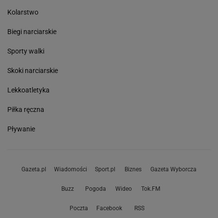
Kolarstwo
Biegi narciarskie
Sporty walki
Skoki narciarskie
Lekkoatletyka
Piłka ręczna
Pływanie
Gazeta.pl
Wiadomości
Sport.pl
Biznes
Gazeta Wyborcza
Buzz
Pogoda
Wideo
Tok.FM
Poczta
Facebook
RSS