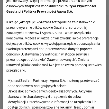
jest kierowany. Więcej informacji o przetwarzaniu danych
meczu z Barceloną. Może pożałować
osobowych znajdziesz w dokumencie
Polityka Prywatności
24 LUTEGO 2024, 11:33
Aleksander Bernard,
Gazeta.pl
i
Polityka Prywatności Agora S.A.
Klikając „Akceptuję” wyrażasz też zgodę na zainstalowanie i
przechowywanie plików cookie Gazeta.pl sp. z o.o., jej
Zaufanych Partnerów i Agora S.A. na Twoim urządzeniu
końcowym. Możesz w każdej chwili zmienić swoje preferencje
dotyczące plików cookie, wywołując narzędzie do zarządzania
twoimi preferencjami dot. przetwarzania danych poprzez
odnośnik „Ustawienia prywatności ” w stopce serwisu i
przechodząc do „Ustawień Zaawansowanych”. Zmiana
ustawień plików cookie możliwa jest także za pomocą ustawień
przeglądarki.
My, nasi Zaufani Partnerzy i Agora S.A. możemy przetwarzać
dane osobowe w następujących celach:
Użycie dokładnych danych geolokalizacyjnych. Aktywne
skanowanie charakterystyki urządzenia do celów
identyfikacji. Przechowywanie informacji na urządzeniu lub
dostęp do nich. Spersonalizowane reklamy i treści, pomiar