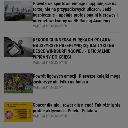
Prawdziwe sportowe emocje mają miejsce na
torze, nie na przypadkowych ulicach. Jedź
bezpiecznie - apelują profesjonalni kierowcy i
internetowi twórcy na 4F Racing Academy
MATERIAŁ PROMOCYJNY PR
REKORD GUINNESSA W RĘKACH POLAKA:
NAJSZYBSZE PRZEPŁYNIĘCIĘ BAŁTYKU NA
DESCE WINDSURFINGOWEJ - OFICJALNIE
WPISANY DO KSIĘGI
MATERIAŁ PROMOCYJNY PR
Powrót ligowych emocji. Pierwsze kolejki mogą
zaskoczyć nie tylko na boisku
MATERIAŁ PROMOCYJNY
Spacer dla niej, rower dla niego? Tak różnią się
profile aktywności Polek i Polaków
MATERIAŁ PROMOCYJNY PR