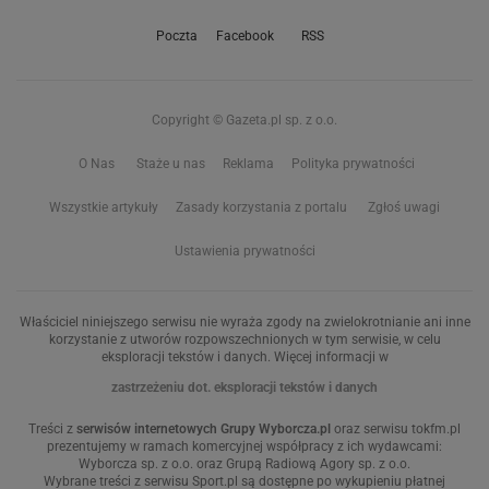
Poczta
Facebook
RSS
Copyright © Gazeta.pl sp. z o.o.
O Nas
Staże u nas
Reklama
Polityka prywatności
Wszystkie artykuły
Zasady korzystania z portalu
Zgłoś uwagi
Ustawienia prywatności
Właściciel niniejszego serwisu nie wyraża zgody na zwielokrotnianie ani inne
korzystanie z utworów rozpowszechnionych w tym serwisie, w celu
eksploracji tekstów i danych. Więcej informacji w
zastrzeżeniu dot. eksploracji tekstów i danych
Treści z
serwisów internetowych Grupy Wyborcza.pl
oraz serwisu tokfm.pl
prezentujemy w ramach komercyjnej współpracy z ich wydawcami:
Wyborcza sp. z o.o. oraz Grupą Radiową Agory sp. z o.o.
Wybrane treści z serwisu Sport.pl są dostępne po wykupieniu płatnej