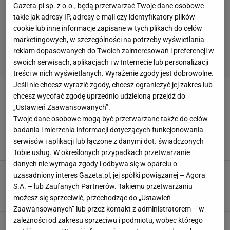
Gazeta.pl sp. z o.o., będą przetwarzać Twoje dane osobowe
takie jak adresy IP, adresy e-mail czy identyfikatory plików
cookie lub inne informacje zapisane w tych plikach do celów
marketingowych, w szczególności na potrzeby wyświetlania
reklam dopasowanych do Twoich zainteresowań i preferencji w
swoich serwisach, aplikacjach i w Internecie lub personalizacji
treści w nich wyświetlanych. Wyrażenie zgody jest dobrowolne.
Jeśli nie chcesz wyrazić zgody, chcesz ograniczyć jej zakres lub
FRANCESCO CALZONA
chcesz wycofać zgodę uprzednio udzieloną przejdź do
„Ustawień Zaawansowanych”.
Twoje dane osobowe mogą być przetwarzane także do celów
Gwiazdor Anglików zwyzywał trenera
badania i mierzenia informacji dotyczących funkcjonowania
Słowaków. Co za rynsztok. Jest nagranie
serwisów i aplikacji lub łączone z danymi dot. świadczonych
30 CZERWCA 2024, 22:53
Jakub Trochimowicz,
Tobie usług. W określonych przypadkach przetwarzanie
danych nie wymaga zgody i odbywa się w oparciu o
Burza w kadrze uczestnika Euro 2024. Piłkarz
uzasadniony interes Gazeta.pl, jej spółki powiązanej – Agora
nie wytrzymał. "Wbił mi nóż w plecy"
S.A. – lub Zaufanych Partnerów. Takiemu przetwarzaniu
3 KWIETNIA 2024, 23:13
Filip Macuda,
możesz się sprzeciwić, przechodząc do „Ustawień
Zaawansowanych” lub przez kontakt z administratorem – w
zależności od zakresu sprzeciwu i podmiotu, wobec którego
Kolega Zielińskiego rozwścieczył Napoli w