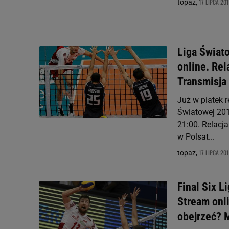
17 LIPCA 201
topaz,
Liga Świato
online. Rel
Transmisja 
Już w piatek r
Światowej 201
21:00. Relacja
w Polsat...
17 LIPCA 201
topaz,
Final Six L
Stream onli
obejrzeć? M