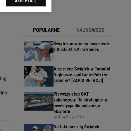
AKCEPTUJĘ
l sp. z o.o., jej
ić swoje preferencje
arzania danych poprzez
ych”. Zmiana ustawień
POPULARNE
NAJNOWSZE
ach:
Świątek odwróciła losy meczu
 celów identyfikacji.
z Kostiuk! 6:2 na koniec
omiar reklam i treści,
Ależ mecz Świątek w Toronto!
Najlepsze spotkanie Polki w
Ligi
sezonie? [ZAPIS RELACJI]
yjna
Pierwszy etap GAT
zakończony. To strategiczna
inwestycja dla polskiego
eksportu
MATERIAŁ PROMOCYJNY
Na taki mecz Ig Światęk
.