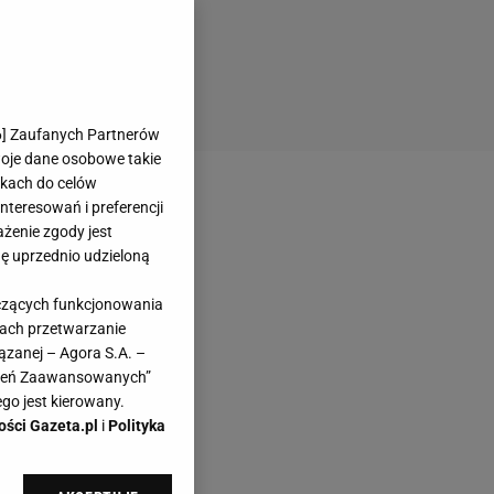
6
] Zaufanych Partnerów
woje dane osobowe takie
likach do celów
teresowań i preferencji
ażenie zgody jest
dę uprzednio udzieloną
yczących funkcjonowania
kach przetwarzanie
ązanej – Agora S.A. –
awień Zaawansowanych”
go jest kierowany.
ości Gazeta.pl
i
Polityka