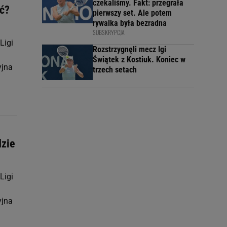
czekaliśmy. Fakt: przegrała
eć?
pierwszy set. Ale potem
rywalka była bezradna
SUBSKRYPCJA
Ligi
Rozstrzygnęli mecz Igi
Świątek z Kostiuk. Koniec w
yjna
trzech setach
dzie
Ligi
yjna