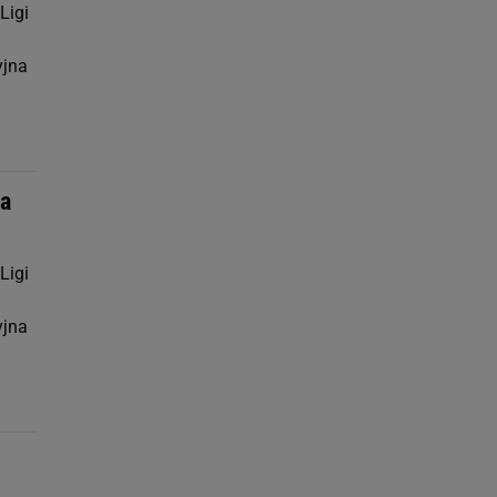
Ligi
yjna
na
Ligi
yjna