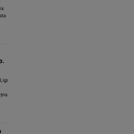
w
ix
ata
o.
Ligi
yjna
o