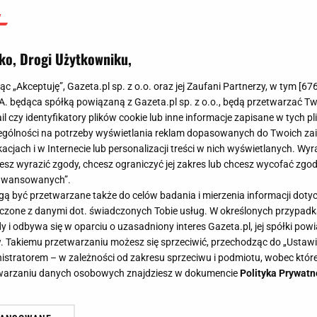
ko, Drogi Użytkowniku,
jąc „Akceptuję”, Gazeta.pl sp. z o.o. oraz jej Zaufani Partnerzy, w tym [
67
.A. będąca spółką powiązaną z Gazeta.pl sp. z o.o., będą przetwarzać T
ail czy identyfikatory plików cookie lub inne informacje zapisane w tych p
gólności na potrzeby wyświetlania reklam dopasowanych do Twoich zain
acjach i w Internecie lub personalizacji treści w nich wyświetlanych. Wyr
cesz wyrazić zgody, chcesz ograniczyć jej zakres lub chcesz wycofać zgo
aawansowanych”.
 być przetwarzane także do celów badania i mierzenia informacji dot
 łączone z danymi dot. świadczonych Tobie usług. W określonych przypad
i odbywa się w oparciu o uzasadniony interes Gazeta.pl, jej spółki powi
. Takiemu przetwarzaniu możesz się sprzeciwić, przechodząc do „Ust
nistratorem – w zależności od zakresu sprzeciwu i podmiotu, wobec które
etwarzaniu danych osobowych znajdziesz w dokumencie
Polityka Prywatn