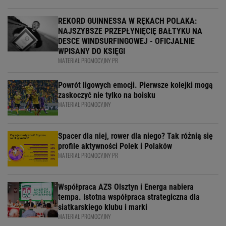
REKORD GUINNESSA W RĘKACH POLAKA:
NAJSZYBSZE PRZEPŁYNIĘCIĘ BAŁTYKU NA
DESCE WINDSURFINGOWEJ - OFICJALNIE
WPISANY DO KSIĘGI
MATERIAŁ PROMOCYJNY PR
Powrót ligowych emocji. Pierwsze kolejki mogą
zaskoczyć nie tylko na boisku
MATERIAŁ PROMOCYJNY
Spacer dla niej, rower dla niego? Tak różnią się
profile aktywności Polek i Polaków
MATERIAŁ PROMOCYJNY PR
Współpraca AZS Olsztyn i Energa nabiera
tempa. Istotna współpraca strategiczna dla
siatkarskiego klubu i marki
MATERIAŁ PROMOCYJNY