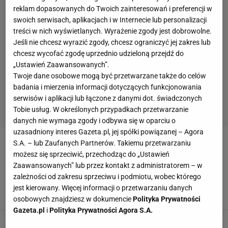
reklam dopasowanych do Twoich zainteresowań i preferencji w
swoich serwisach, aplikacjach i w Internecie lub personalizacji
treści w nich wyświetlanych. Wyrażenie zgody jest dobrowolne.
Jeśli nie chcesz wyrazić zgody, chcesz ograniczyć jej zakres lub
chcesz wycofać zgodę uprzednio udzieloną przejdź do
„Ustawień Zaawansowanych”.
Twoje dane osobowe mogą być przetwarzane także do celów
badania i mierzenia informacji dotyczących funkcjonowania
serwisów i aplikacji lub łączone z danymi dot. świadczonych
Tobie usług. W określonych przypadkach przetwarzanie
danych nie wymaga zgody i odbywa się w oparciu o
uzasadniony interes Gazeta.pl, jej spółki powiązanej – Agora
S.A. – lub Zaufanych Partnerów. Takiemu przetwarzaniu
FC BAYERN
możesz się sprzeciwić, przechodząc do „Ustawień
Zaawansowanych” lub przez kontakt z administratorem – w
Potulski uciszył cały stadion Bayernu
zależności od zakresu sprzeciwu i podmiotu, wobec którego
Monachium i ogłosił. "Nie mogło"
jest kierowany. Więcej informacji o przetwarzaniu danych
15 GRUDNIA 2025, 19:37
Szymon Mańkowski,
osobowych znajdziesz w dokumencie
Polityka Prywatności
Gazeta.pl
i
Polityka Prywatności Agora S.A.
Bayern na kolanach w superpucharze! Kane nie