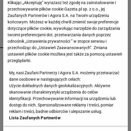
pomógł. Fatalny początek sezonu
Klikając „Akceptuję” wyrażasz też zgodę na zainstalowanie i
przechowywanie plików cookie Gazeta.pl sp. z o.o., jej
12 SIERPNIA 2023, 23:02
Franciszek Zalewski,
Zaufanych Partnerów i Agora S.A. na Twoim urządzeniu
końcowym. Możesz w każdej chwili zmienić swoje preferencje
dotyczące plików cookie, wywołując narzędzie do zarządzania
twoimi preferencjami dot. przetwarzania danych poprzez
POPULARNE
NAJNOWSZE
odnośnik „Ustawienia prywatności ” w stopce serwisu i
przechodząc do „Ustawień Zaawansowanych”. Zmiana
ustawień plików cookie możliwa jest także za pomocą ustawień
Trzy minuty i wstrząs u Igi Świątek. Szkoda, że
przeglądarki.
Roig tego nie widział
SUBSKRYPCJA
My, nasi Zaufani Partnerzy i Agora S.A. możemy przetwarzać
dane osobowe w następujących celach:
Słaby wieczór polskich drużyn w Europie. Nie
Użycie dokładnych danych geolokalizacyjnych. Aktywne
zawiodła tylko Jagiellonia [ZAPIS RELACJI]
skanowanie charakterystyki urządzenia do celów
identyfikacji. Przechowywanie informacji na urządzeniu lub
dostęp do nich. Spersonalizowane reklamy i treści, pomiar
Do tej pory znane głównie z Europy Zachodniej.
Teraz takie miejsca powstają w Polsce
reklam i treści, badnie odbiorców i ulepszanie usług.
MATERIAŁ PROMOCYJNY
Lista Zaufanych Partnerów
Lewandowski nie ma żadnych szans. Ekspert