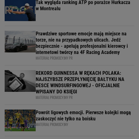
Tak wygląda ranking ATP po porażce Hurkacza
w Montrealu
Prawdziwe sportowe emocje mają miejsce na
torze, nie na przypadkowych ulicach. Jedź
bezpiecznie - apelują profesjonalni kierowcy i
internetowi twórcy na 4F Racing Academy
MATERIAŁ PROMOCYJNY PR
REKORD GUINNESSA W RĘKACH POLAKA:
NAJSZYBSZE PRZEPŁYNIĘCIĘ BAŁTYKU NA
DESCE WINDSURFINGOWEJ - OFICJALNIE
WPISANY DO KSIĘGI
MATERIAŁ PROMOCYJNY PR
Powrót ligowych emocji. Pierwsze kolejki mogą
zaskoczyć nie tylko na boisku
MATERIAŁ PROMOCYJNY