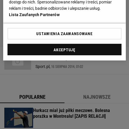
dostęp do nich. Spersonalizowane reklamy i treści, pomiar
reklam i treści, badnie odbiorców i ulepszanie usług.
Lista Zaufanych Partnerów
USTAWIENIA ZAAWANSOWANE
AKCEPTUJĘ
Premier League. Rusza Premier League, zagraj
z nami w Fantasy PL!
16 SIERPNIA 2014, 01:02
Sport.pl,
POPULARNE
NAJNOWSZE
Hurkacz miał już piłki meczowe. Bolesna
porażka w Montrealu! [ZAPIS RELACJI]