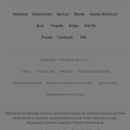
Gazeta.pl
Wiadomości
Sport.pl
Biznes
Gazeta Wyborcza
Buzz
Pogoda
Wideo
Tok.FM
Poczta
Facebook
RSS
Copyright © Gazeta.pl sp. z o.o.
O Nas
Staże u nas
Reklama
Polityka prywatności
Wszystkie artykuły
Zasady korzystania z portalu
Zgłoś uwagi
Ustawienia prywatności
Właściciel niniejszego serwisu nie wyraża zgody na zwielokrotnianie ani inne
korzystanie z utworów rozpowszechnionych w tym serwisie, w celu
eksploracji tekstów i danych. Więcej informacji w