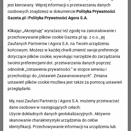
historii. Jeden kibic popełnił największy błąd
jest kierowany. Więcej informacji o przetwarzaniu danych
3 LUTEGO 2021, 08:14
kf,
osobowych znajdziesz w dokumencie
Polityka Prywatności
Gazeta.pl
i
Polityka Prywatności Agora S.A.
Wimbledon 2015. Fyrstenberg bije Murraya. W
Fantasy Premier League
Klikając „Akceptuję” wyrażasz też zgodę na zainstalowanie i
przechowywanie plików cookie Gazeta.pl sp. z o.o., jej
2 LIPCA 2015, 22:38
Jakub Ciastoń, Wimbledon,
Zaufanych Partnerów i Agora S.A. na Twoim urządzeniu
końcowym. Możesz w każdej chwili zmienić swoje preferencje
dotyczące plików cookie, wywołując narzędzie do zarządzania
twoimi preferencjami dot. przetwarzania danych poprzez
odnośnik „Ustawienia prywatności ” w stopce serwisu i
przechodząc do „Ustawień Zaawansowanych”. Zmiana
ustawień plików cookie możliwa jest także za pomocą ustawień
przeglądarki.
My, nasi Zaufani Partnerzy i Agora S.A. możemy przetwarzać
dane osobowe w następujących celach:
Użycie dokładnych danych geolokalizacyjnych. Aktywne
skanowanie charakterystyki urządzenia do celów
identyfikacji. Przechowywanie informacji na urządzeniu lub