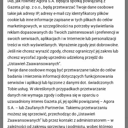
IAB, jak również Agora S.A. będąca spółką powiązaną z
Gazeta.pl sp. z o.o., będą przetwarzać Twoje dane osobowe
takie jak adresy IP, adresy e-mail czy identyfikatory plików
cookie lub inne informacje zapisane w tych plikach do celów
marketingowych, w szczególności na potrzeby wyświetlania
reklam dopasowanych do Twoich zainteresowań i preferencji w
swoich serwisach, aplikacjach i w Internecie lub personalizacji
treści w nich wyświetlanych. Wyrażenie zgody jest dobrowolne.
Jeśli nie chcesz wyrazić zgody, chcesz ograniczyć jej zakres lub
chcesz wycofać zgodę uprzednio udzieloną przejdź do
„Ustawień Zaawansowanych”.
Twoje dane osobowe mogą być przetwarzane także do celów
badania i mierzenia informacji dotyczących funkcjonowania
FANTASY PREMIER LEAGUE
serwisów i aplikacji lub łączone z danymi dot. świadczonych
Tobie usług. W określonych przypadkach przetwarzanie
danych nie wymaga zgody i odbywa się w oparciu o
Polak wyprzedził ponad osiem milionów
zawodników! "Uczucie nie do opisania"
uzasadniony interes Gazeta.pl, jej spółki powiązanej – Agora
S.A. – lub Zaufanych Partnerów. Takiemu przetwarzaniu
20 MARCA 2021, 13:48
Michał Moch,
możesz się sprzeciwić, przechodząc do „Ustawień
Zaawansowanych” lub przez kontakt z administratorem – w
Jan Bednarek z najgorszym wynikiem w
zależności od zakresu sprzeciwu i podmiotu, wobec którego