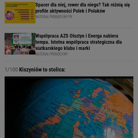
Spacer dla niej, rower dla niego? Tak różnią się
profile aktywności Polek i Polaków
MATERIAŁ PROMOCYJNY PR
Współpraca AZS Olsztyn i Energa nabiera
tempa. Istotna współpraca strategiczna dla
siatkarskiego klubu i marki
MATERIAŁ PROMOCYJNY
1/100
Kiszyniów to stolica: