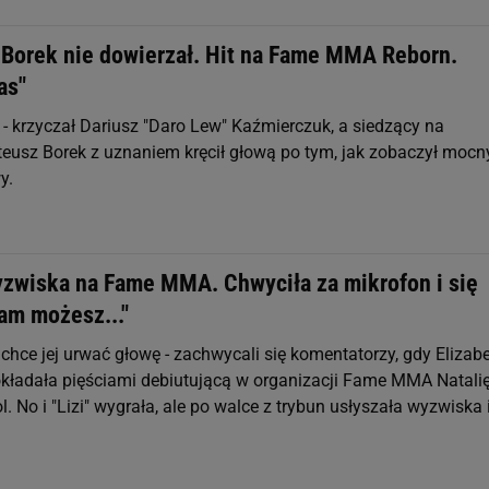
! Borek nie dowierzał. Hit na Fame MMA Reborn.
as"
- krzyczał Dariusz "Daro Lew" Kaźmierczuk, a siedzący na
eusz Borek z uznaniem kręcił głową po tym, jak zobaczył mocn
y.
yzwiska na Fame MMA. Chwyciła za mikrofon i się
am możesz..."
 chce jej urwać głowę - zachwycali się komentatorzy, gdy Elizab
 okładała pięściami debiutującą w organizacji Fame MMA Natali
l. No i "Lizi" wygrała, ale po walce z trybun usłyszała wyzwiska 