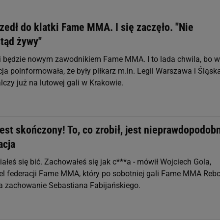
edł do klatki Fame MMA. I się zaczęło. "Nie
stąd żywy"
 będzie nowym zawodnikiem Fame MMA. I to lada chwila, bo w
ja poinformowała, że były piłkarz m.in. Legii Warszawa i Śląsk
czy już na lutowej gali w Krakowie.
jest skończony! To, co zrobił, jest nieprawdopodob
acja
ciałeś się bić. Zachowałeś się jak c***a - mówił Wojciech Gola,
el federacji Fame MMA, który po sobotniej gali Fame MMA Reb
na zachowanie Sebastiana Fabijańskiego.