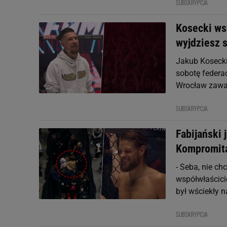
SUBSKRYPCJA
Kosecki wsz
wyjdziesz 
Jakub Kosecki
sobotę federac
Wrocław zawal
SUBSKRYPCJA
Fabijański 
Kompromit
- Seba, nie ch
współwłaścici
był wściekły 
SUBSKRYPCJA