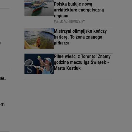
Polska buduje nową
architekturę energetyczną
regionu
MATERIAŁ PROMOCYJNY
Mistrzyni olimpijska kończy
karierę. To żona znanego
a
piłkarza
Pilne wieści z Toronto! Znamy
godzinę meczu Iga Świątek -
Marta Kostiuk
ne.
orn