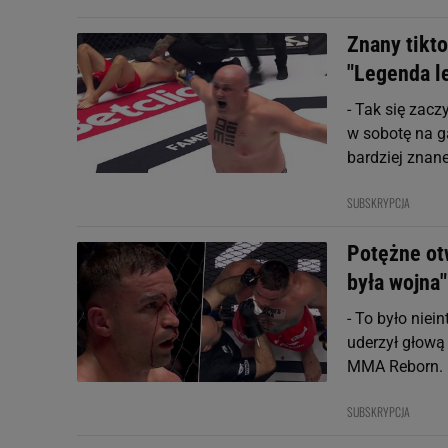
Znany tikto
"Legenda l
- Tak się zacz
w sobotę na g
bardziej znan
SUBSKRYPCJA
Potężne otw
była wojna"
- To było niei
uderzył głową
MMA Reborn.
SUBSKRYPCJA