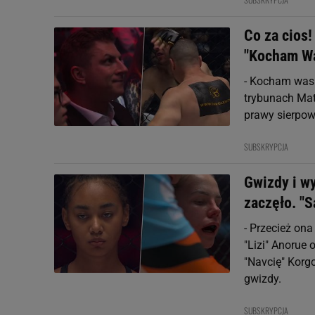
Co za cios
"Kocham W
- Kocham was 
trybunach Mat
prawy sierpow
SUBSKRYPCJA
Gwizdy i w
zaczęło. "S
- Przecież ona
"Lizi" Anorue
"Navcię" Korgo
gwizdy.
SUBSKRYPCJA