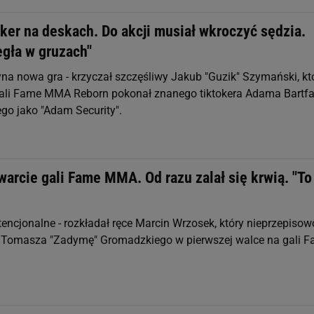
ker na deskach. Do akcji musiał wkroczyć sędzia.
egła w gruzach"
yna nowa gra - krzyczał szczęśliwy Jakub "Guzik" Szymański, kt
ali Fame MMA Reborn pokonał znanego tiktokera Adama Bartfa
ego jako "Adam Security".
arcie gali Fame MMA. Od razu zalał się krwią. "To
ntencjonalne - rozkładał ręce Marcin Wrzosek, który nieprzepisow
 Tomasza "Zadymę" Gromadzkiego w pierwszej walce na gali 