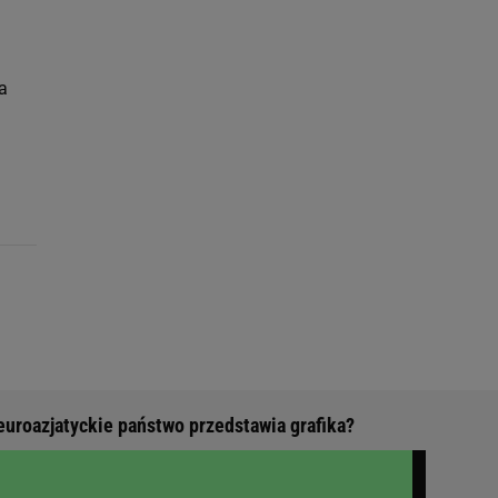
a
euroazjatyckie państwo przedstawia grafika?