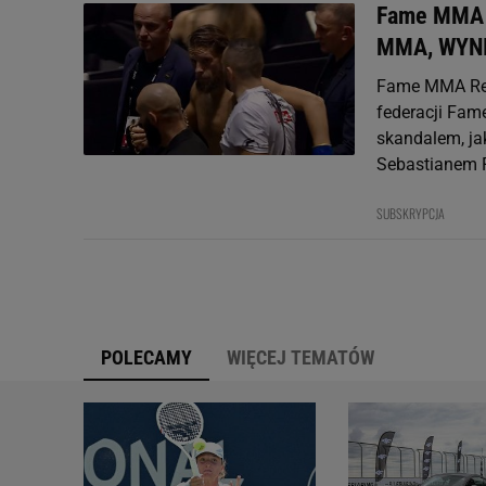
Fame MMA R
MMA, WYNI
Fame MMA Rebo
federacji Fam
skandalem, ja
Sebastianem F
SUBSKRYPCJA
POLECAMY
WIĘCEJ TEMATÓW