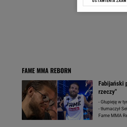
USTAWIENIA ZAA
Klikając „Akceptuję” wyra
Zaufanych Partnerów i A
dotyczące plików cookie,
odnośnik „Ustawienia pr
plików cookie możliwa je
My, nasi Zaufani Partne
Użycie dokładnych danych
Przechowywanie informacji
badnie odbiorców i uleps
FAME MMA REBORN
Fabijański 
rzeczy"
- Głupieję w t
- tłumaczył Se
Fame MMA Re