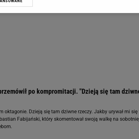
WANSOWANE
żasz też zgodę na zainstalowanie i przechowywanie plików cookie Gazeta.p
gora S.A. na Twoim urządzeniu końcowym. Możesz w każdej chwili zmien
 wywołując narzędzie do zarządzania twoimi preferencjami dot. przetw
ywatności ” w stopce serwisu i przechodząc do „Ustawień Zaawansowan
st także za pomocą ustawień przeglądarki.
rzy i Agora S.A. możemy przetwarzać dane osobowe w następujących cel
 geolokalizacyjnych. Aktywne skanowanie charakterystyki urządzenia do
 na urządzeniu lub dostęp do nich. Spersonalizowane reklamy i treści, p
zanie usług.
Lista Zaufanych Partnerów
przemówił po kompromitacji. "Dzieją się tam dziwn
ym oktagonie. Dzieją się tam dziwne rzeczy. Jakby urywał mi się 
bastian Fabijański, który skomentował swoją walkę na sobotniej
born.