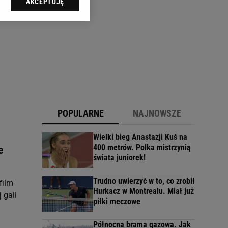
AKCEPTUJĘ
l sp. z o.o., jej
ić swoje preferencje
arzania danych poprzez
ych”. Zmiana ustawień
ach:
 celów identyfikacji.
omiar reklam i treści,
POPULARNE
NAJNOWSZE
Wielki bieg Anastazji Kuś na
400 metrów. Polka mistrzynią
e
świata juniorek!
Trudno uwierzyć w to, co zrobił
film
Hurkacz w Montrealu. Miał już
 gali
piłki meczowe
Północna brama gazowa. Jak