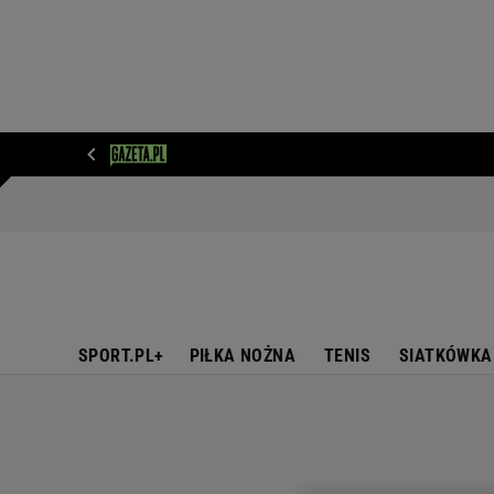
WIADOMOŚCI
NEXT
SPORT
PLOTEK
D
SPORT.PL+
PIŁKA NOŻNA
TENIS
SIATKÓWKA