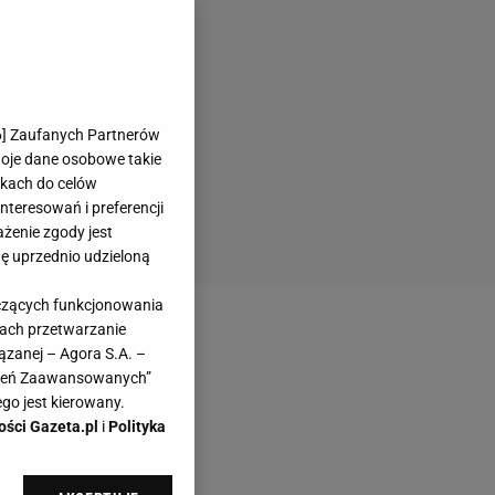
6
] Zaufanych Partnerów
woje dane osobowe takie
likach do celów
teresowań i preferencji
ażenie zgody jest
dę uprzednio udzieloną
yczących funkcjonowania
kach przetwarzanie
ązanej – Agora S.A. –
awień Zaawansowanych”
go jest kierowany.
ości Gazeta.pl
i
Polityka