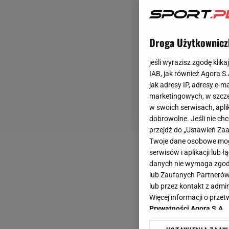
Droga Użytkownicz
jeśli wyrazisz zgodę klika
IAB, jak również Agora S
jak adresy IP, adresy e-m
marketingowych, w szcze
w swoich serwisach, aplik
dobrowolne. Jeśli nie ch
przejdź do „Ustawień Z
Twoje dane osobowe mogą
serwisów i aplikacji lub
danych nie wymaga zgody 
lub Zaufanych Partnerów
lub przez kontakt z admi
Więcej informacji o prz
Prywatności Agora S.A.