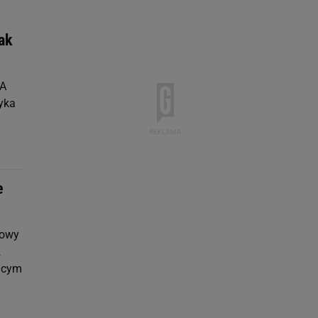
ak
MA
ryka
e
dowy
z
zącym