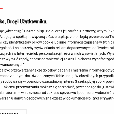
ko, Drogi Użytkowniku,
jąc „Akceptuję”, Gazeta.pl sp. z o.o. oraz jej Zaufani Partnerzy, w tym [
67
.A. będąca spółką powiązaną z Gazeta.pl sp. z o.o., będą przetwarzać T
ail czy identyfikatory plików cookie lub inne informacje zapisane w tych p
gólności na potrzeby wyświetlania reklam dopasowanych do Twoich zain
acjach i w Internecie lub personalizacji treści w nich wyświetlanych. Wyr
cesz wyrazić zgody, chcesz ograniczyć jej zakres lub chcesz wycofać zgo
aawansowanych”.
 być przetwarzane także do celów badania i mierzenia informacji dot
 łączone z danymi dot. świadczonych Tobie usług. W określonych przypad
i odbywa się w oparciu o uzasadniony interes Gazeta.pl, jej spółki powi
. Takiemu przetwarzaniu możesz się sprzeciwić, przechodząc do „Ust
nistratorem – w zależności od zakresu sprzeciwu i podmiotu, wobec które
etwarzaniu danych osobowych znajdziesz w dokumencie
Polityka Prywatn