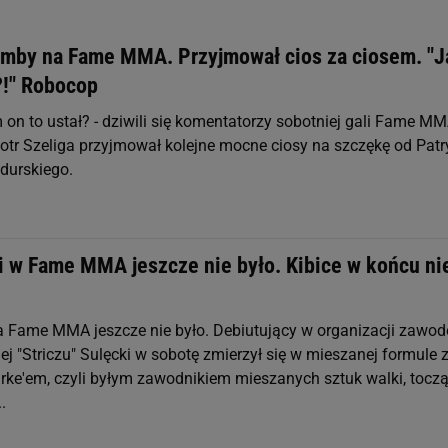
mby na Fame MMA. Przyjmował cios za ciosem. "J
?!" Robocop
 on to ustał? - dziwili się komentatorzy sobotniej gali Fame M
iotr Szeliga przyjmował kolejne mocne ciosy na szczękę od Pat
durskiego.
ki w Fame MMA jeszcze nie było. Kibice w końcu ni
na Fame MMA jeszcze nie było. Debiutujący w organizacji zawo
ej "Striczu" Sulęcki w sobotę zmierzył się w mieszanej formule 
e'em, czyli byłym zawodnikiem mieszanych sztuk walki, toc
.