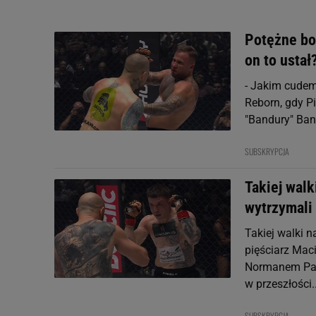
Potężne bo
on to ustał
- Jakim cudem
Reborn, gdy P
"Bandury" Ban
SUBSKRYPCJA
Takiej wal
wytrzymali
Takiej walki 
pięściarz Maci
Normanem Park
w przeszłości..
SUBSKRYPCJA