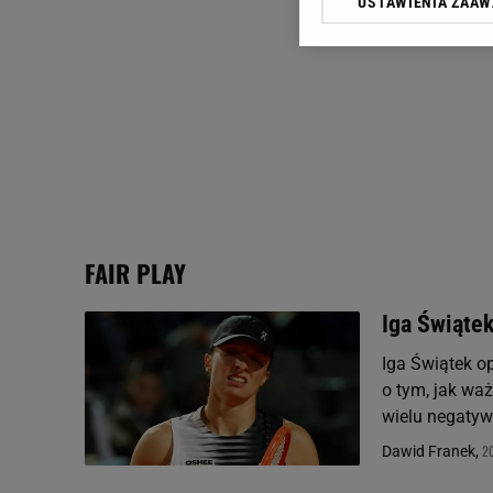
USTAWIENIA ZAA
Klikając „Akceptuję” wyra
Zaufanych Partnerów i A
dotyczące plików cookie,
odnośnik „Ustawienia pr
plików cookie możliwa je
My, nasi Zaufani Partne
Użycie dokładnych danych
Przechowywanie informacji
badnie odbiorców i uleps
FAIR PLAY
Iga Świątek
Iga Świątek o
o tym, jak waż
wielu negatyw
20
Dawid Franek,