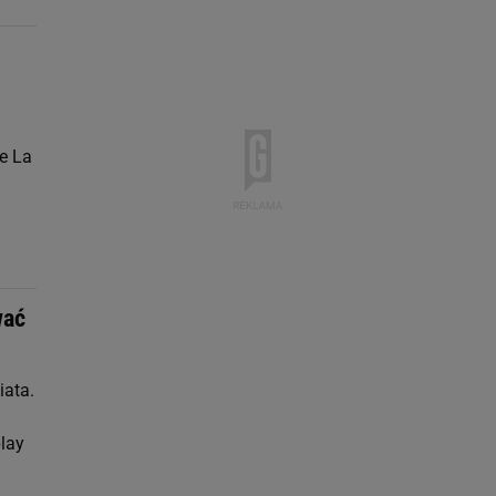
je La
wać
iata.
play