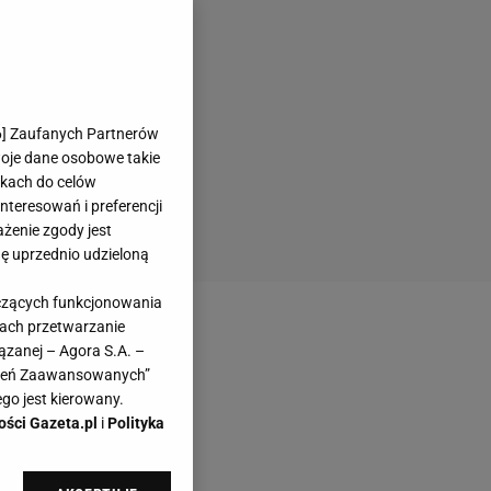
6
] Zaufanych Partnerów
woje dane osobowe takie
likach do celów
teresowań i preferencji
ażenie zgody jest
dę uprzednio udzieloną
yczących funkcjonowania
kach przetwarzanie
ązanej – Agora S.A. –
awień Zaawansowanych”
go jest kierowany.
ości Gazeta.pl
i
Polityka