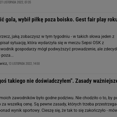
27 LISTOPADA 2022, 07:35
ić gola, wybił piłkę poza boisko. Gest fair play rok
 rzecz, jaką zobaczysz w tym tygodniu - w takich słowa jeden z
opisał sytuację, która wydarzyła się w meczu Sepsi OSK z
awodnik gospodarzy mógł podwyższyć prowadzenie, ale zdecy
 poza...
13 LISTOPADA 2022, 14:50
wicz,
goś takiego nie doświadczyłem". Zasady ważniejsz
moich zawodników było godne podziwu. Nie chodziło o to, by p
 za wszelką cenę. Są pewne zasady, których trzeba przestrzega
nad wynik sportowy. Cieszę się, że tak to się zakończyło - mów