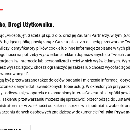
ko, Drogi Użytkowniku,
jąc „Akceptuję”, Gazeta.pl sp. z o.o. oraz jej Zaufani Partnerzy, w tym [
67
.A. będąca spółką powiązaną z Gazeta.pl sp. z o.o., będą przetwarzać T
ail czy identyfikatory plików cookie lub inne informacje zapisane w tych p
gólności na potrzeby wyświetlania reklam dopasowanych do Twoich zain
acjach i w Internecie lub personalizacji treści w nich wyświetlanych. Wyr
cesz wyrazić zgody, chcesz ograniczyć jej zakres lub chcesz wycofać zgo
aawansowanych”.
 być przetwarzane także do celów badania i mierzenia informacji dot
 łączone z danymi dot. świadczonych Tobie usług. W określonych przypad
i odbywa się w oparciu o uzasadniony interes Gazeta.pl, jej spółki powi
. Takiemu przetwarzaniu możesz się sprzeciwić, przechodząc do „Ust
nistratorem – w zależności od zakresu sprzeciwu i podmiotu, wobec które
etwarzaniu danych osobowych znajdziesz w dokumencie
Polityka Prywatn