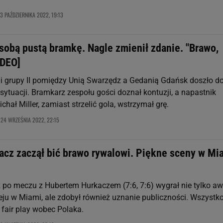
3 PAŹDZIERNIKA 2022, 19:13
sobą pustą bramkę. Nagle zmienił zdanie. "Brawo,
IDEO]
igi grupy II pomiędzy Unią Swarzędz a Gedanią Gdańsk doszło d
sytuacji. Bramkarz zespołu gości doznał kontuzji, a napastnik
hał Miller, zamiast strzelić gola, wstrzymał grę.
24 WRZEŚNIA 2022, 22:15
,
acz zaczął bić brawo rywalowi. Piękne sceny w Mi
z po meczu z Hubertem Hurkaczem (7:6, 7:6) wygrał nie tylko a
ieju w Miami, ale zdobył również uznanie publiczności. Wszystk
 fair play wobec Polaka.