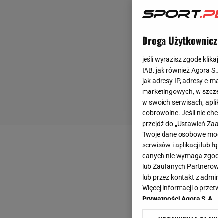
Droga Użytkownicz
jeśli wyrazisz zgodę klika
IAB, jak również Agora S
jak adresy IP, adresy e-m
marketingowych, w szcze
w swoich serwisach, aplik
dobrowolne. Jeśli nie ch
przejdź do „Ustawień Z
Twoje dane osobowe mogą
serwisów i aplikacji lub
danych nie wymaga zgody 
lub Zaufanych Partnerów
lub przez kontakt z admi
Więcej informacji o prz
Prywatności Agora S.A.