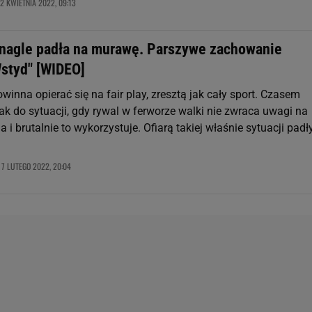
2 KWIETNIA 2022, 09:13
nagle padła na murawę. Parszywe zachowanie
Wstyd" [WIDEO]
winna opierać się na fair play, zresztą jak cały sport. Czasem
ak do sytuacji, gdy rywal w ferworze walki nie zwraca uwagi na
a i brutalnie to wykorzystuje. Ofiarą takiej właśnie sytuacji padł
7 LUTEGO 2022, 20:04
,