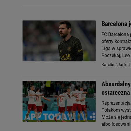
Barcelona 
FC Barcelona 
oferty kontrak
Liga w sprawie
Poczekaj, Leo .
Karolina Jaskul
Absurdalny
ostateczna
Reprezentacja
Polakom wysta
Może się jedn
albo losowani