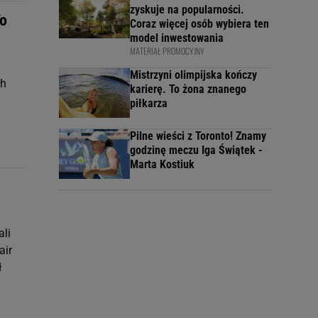
zyskuje na popularności.
To
Coraz więcej osób wybiera ten
model inwestowania
MATERIAŁ PROMOCYJNY
Mistrzyni olimpijska kończy
ch
karierę. To żona znanego
piłkarza
Pilne wieści z Toronto! Znamy
godzinę meczu Iga Świątek -
Marta Kostiuk
ali
air
ł