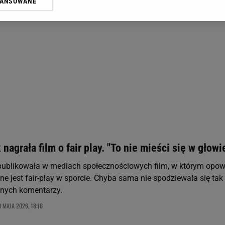
WANSOWANE
żasz też zgodę na zainstalowanie i przechowywanie plików cookie Gazeta.p
gora S.A. na Twoim urządzeniu końcowym. Możesz w każdej chwili zmien
 wywołując narzędzie do zarządzania twoimi preferencjami dot. przetw
ywatności ” w stopce serwisu i przechodząc do „Ustawień Zaawansowan
st także za pomocą ustawień przeglądarki.
rzy i Agora S.A. możemy przetwarzać dane osobowe w następujących cel
 geolokalizacyjnych. Aktywne skanowanie charakterystyki urządzenia do
 na urządzeniu lub dostęp do nich. Spersonalizowane reklamy i treści, p
zanie usług.
Lista Zaufanych Partnerów
 nagrała film o fair play. "To nie mieści się w głowi
publikowała w mediach społecznościowych film, w którym opo
ne jest fair-play w sporcie. Chyba sama nie spodziewała się tak
nych komentarzy.
 MAJA 2026, 18:16