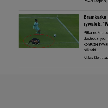
Paweł Karpiarz,
Bramkarka 
rywalek. "
Piłka nożna po
dochodzi jedn
kontuzję rywal
piłkarki...
Aleksy Kiełbasa