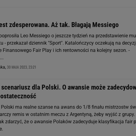
jest zdesperowana. Aż tak. Błagają Messiego
poprosiła Leo Messiego o jeszcze tydzień na przedstawienie mu
tu - przekazał dziennik "Sport". Katalończycy oczekują na decyz
 Finansowego Fair Play i ich rentowności na kolejny sezon. -
..
30 MAJA 2023, 23:21
ska,
 scenariusz dla Polski. O awansie może zadecydo
 ostateczność
 Polski ma realne szanse na awans do 1/8 finału mistrzostw św
rczy remis w ostatnim meczu z Argentyną, żeby wyjść z grupy.
ak zdarzyć, że o awansie Polaków zadecyduje klasyfikacja fair 
e.