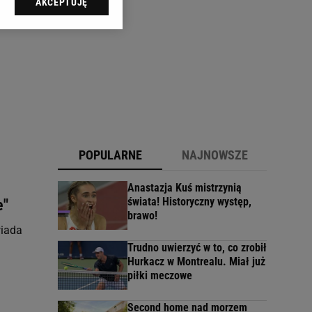
AKCEPTUJĘ
l sp. z o.o., jej
ić swoje preferencje
arzania danych poprzez
ych”. Zmiana ustawień
ach:
 celów identyfikacji.
omiar reklam i treści,
POPULARNE
NAJNOWSZE
Anastazja Kuś mistrzynią
świata! Historyczny występ,
e"
brawo!
wiada
Trudno uwierzyć w to, co zrobił
Hurkacz w Montrealu. Miał już
piłki meczowe
Second home nad morzem