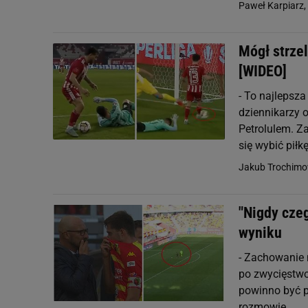
Paweł Karpiarz,
Mógł strzel
[WIDEO]
- To najlepsza
dziennikarzy 
Petrolulem. Z
się wybić piłkę
Jakub Trochimo
"Nigdy cze
wyniku
- Zachowanie 
po zwycięstwo
powinno być po
rozmowie...