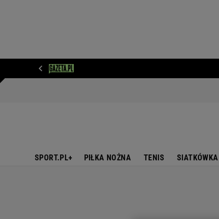
WIADOMOŚCI
NEXT
SPORT
PLOTEK
D
SPORT.PL+
PIŁKA NOŻNA
TENIS
SIATKÓWKA