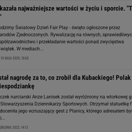
azała najważniejsze wartości w życiu i sporcie. "
"
dzimy Światowy Dzień Fair Play - święto ogłoszone przez
arodów Zjednoczonych. Rywalizację na równych, sprawiedliwy
półzawodnictwo i przekładanie wartości ponad zwycięstwa
Świątek. W mediach...
19 MAJA 2026, 18:50
,
tał nagrodę za to, co zrobił dla Kubackiego! Polak
niespodziankę
czek narciarski Anze Lanisek został wyróżniony na wtorkowej g
Stowarzyszenia Dziennikarzy Sportowych. Otrzymał statuetkę f
 doceniła jego wzruszający gest z Planicy, którego adresatem by
...
GRUDNIA 2023, 14:13