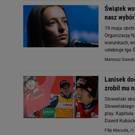
Świątek wsk
nasz wybór
19 maja obcho
Organizację N
warunkach, ws
celebruje Iga 
Mateusz Gaweł
Lanisek dos
zrobił mu 
Słoweński sko
Słoweńskiego 
play. Kapituła
Dawid Kubacki
20 
Filip Macuda,