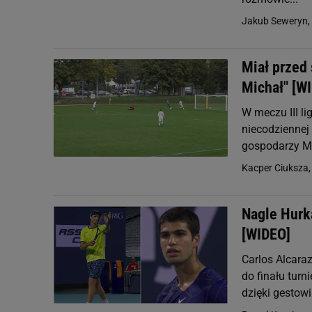
Jakub Seweryn,
Miał przed 
Michał" [W
W meczu III l
niecodziennej 
gospodarzy Mic
Kacper Ciuksza
Nagle Hurk
[WIDEO]
Carlos Alcara
do finału turn
dzięki gestowi