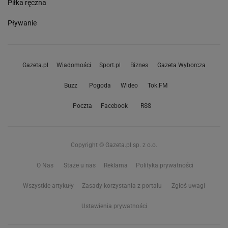
Piłka ręczna
Pływanie
Gazeta.pl
Wiadomości
Sport.pl
Biznes
Gazeta Wyborcza
Buzz
Pogoda
Wideo
Tok.FM
Poczta
Facebook
RSS
Copyright © Gazeta.pl sp. z o.o.
O Nas
Staże u nas
Reklama
Polityka prywatności
Wszystkie artykuły
Zasady korzystania z portalu
Zgłoś uwagi
Ustawienia prywatności