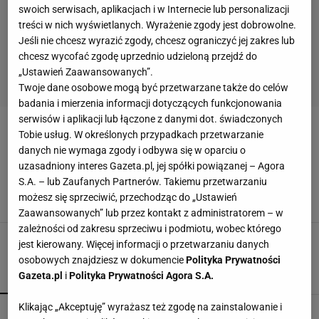
swoich serwisach, aplikacjach i w Internecie lub personalizacji
treści w nich wyświetlanych. Wyrażenie zgody jest dobrowolne.
Jeśli nie chcesz wyrazić zgody, chcesz ograniczyć jej zakres lub
chcesz wycofać zgodę uprzednio udzieloną przejdź do
„Ustawień Zaawansowanych”.
Twoje dane osobowe mogą być przetwarzane także do celów
badania i mierzenia informacji dotyczących funkcjonowania
serwisów i aplikacji lub łączone z danymi dot. świadczonych
EXPOSE
Tobie usług. W określonych przypadkach przetwarzanie
danych nie wymaga zgody i odbywa się w oparciu o
uzasadniony interes Gazeta.pl, jej spółki powiązanej – Agora
Sikorski wygłosił expose i nagle padło:
Tomasiak. Ludzie Nawrockiego nie wytrzymali
S.A. – lub Zaufanych Partnerów. Takiemu przetwarzaniu
możesz się sprzeciwić, przechodząc do „Ustawień
26 LUTEGO 2026, 13:54
Piotr Więcławek,
Zaawansowanych” lub przez kontakt z administratorem – w
zależności od zakresu sprzeciwu i podmiotu, wobec którego
jest kierowany. Więcej informacji o przetwarzaniu danych
osobowych znajdziesz w dokumencie
Polityka Prywatności
Gazeta.pl
i
Polityka Prywatności Agora S.A.
POPULARNE
NAJNOWSZE
Klikając „Akceptuję” wyrażasz też zgodę na zainstalowanie i
Niewiadoma na podium Tour de France.