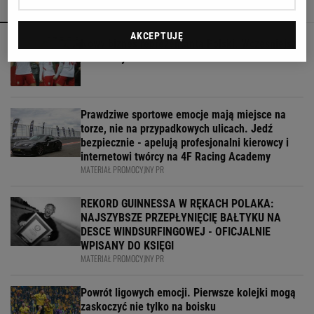
POLECAMY
WIĘCEJ TEMATÓW
AKCEPTUJĘ
Nowy biznes reprezentanta Polski. Wcześniejszy
mu nie wyszedł
Prawdziwe sportowe emocje mają miejsce na
torze, nie na przypadkowych ulicach. Jedź
bezpiecznie - apelują profesjonalni kierowcy i
internetowi twórcy na 4F Racing Academy
MATERIAŁ PROMOCYJNY PR
REKORD GUINNESSA W RĘKACH POLAKA:
NAJSZYBSZE PRZEPŁYNIĘCIĘ BAŁTYKU NA
DESCE WINDSURFINGOWEJ - OFICJALNIE
WPISANY DO KSIĘGI
MATERIAŁ PROMOCYJNY PR
Powrót ligowych emocji. Pierwsze kolejki mogą
zaskoczyć nie tylko na boisku