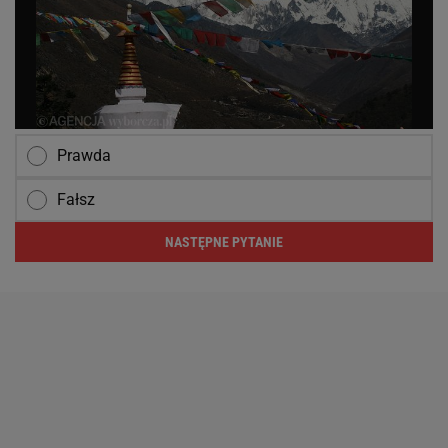
Prawda
Fałsz
NASTĘPNE PYTANIE