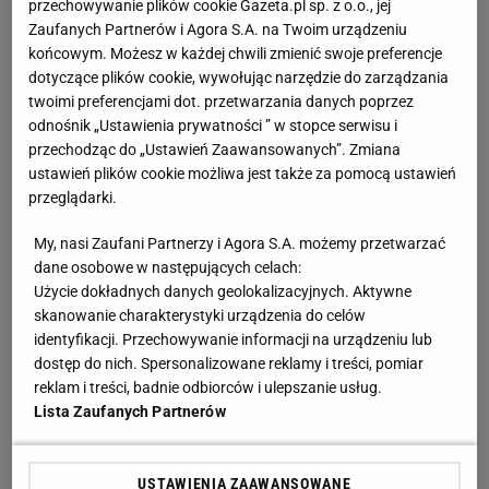
przechowywanie plików cookie Gazeta.pl sp. z o.o., jej
Deklasacja na ostatnim etapie
Zaufanych Partnerów i Agora S.A. na Twoim urządzeniu
końcowym. Możesz w każdej chwili zmienić swoje preferencje
dotyczące plików cookie, wywołując narzędzie do zarządzania
Anastazja Kuś została mistrzynią świata.
twoimi preferencjami dot. przetwarzania danych poprzez
"Kariera przez pośladki"? Mamy komentarz
SUBSKRYPCJA
odnośnik „Ustawienia prywatności ” w stopce serwisu i
przechodząc do „Ustawień Zaawansowanych”. Zmiana
ustawień plików cookie możliwa jest także za pomocą ustawień
Pierwszy etap GAT zakończony. To strategiczna
przeglądarki.
inwestycja dla polskiego eksportu
MATERIAŁ PROMOCYJNY
My, nasi Zaufani Partnerzy i Agora S.A. możemy przetwarzać
dane osobowe w następujących celach:
Światowe media wydały werdykt ws. Sabalenki.
Użycie dokładnych danych geolokalizacyjnych. Aktywne
"Sięga dna"
skanowanie charakterystyki urządzenia do celów
identyfikacji. Przechowywanie informacji na urządzeniu lub
dostęp do nich. Spersonalizowane reklamy i treści, pomiar
Złotem IO sprawił sensację. Po cichu kończy
karierę. "Smrodek pozostał"
reklam i treści, badnie odbiorców i ulepszanie usług.
SUBSKRYPCJA
Lista Zaufanych Partnerów
USTAWIENIA ZAAWANSOWANE