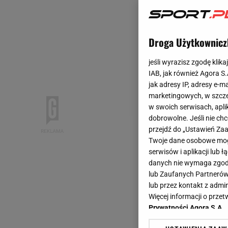
Droga Użytkownicz
jeśli wyrazisz zgodę klika
IAB, jak również Agora S
jak adresy IP, adresy e-m
marketingowych, w szcze
w swoich serwisach, aplik
dobrowolne. Jeśli nie ch
przejdź do „Ustawień Z
Twoje dane osobowe mogą
serwisów i aplikacji lub
danych nie wymaga zgody 
lub Zaufanych Partnerów
lub przez kontakt z admi
Więcej informacji o prz
Prywatności Agora S.A.