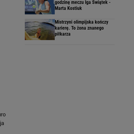
godzinę meczu Iga Świątek -
Marta Kostiuk
Mistrzyni olimpijska kończy
karierę. To żona znanego
piłkarza
uro
ja