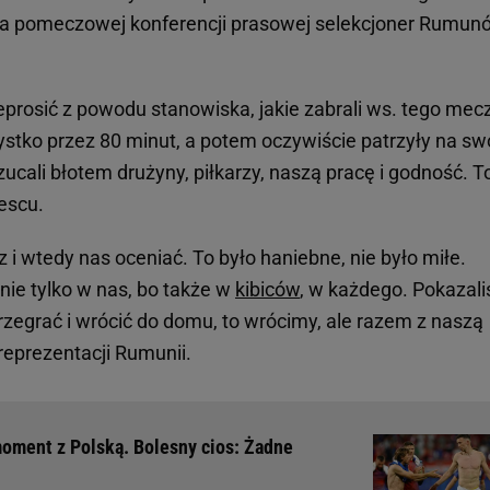
 na pomeczowej konferencji prasowej selekcjoner Rumun
zeprosić z powodu stanowiska, jakie zabrali ws. tego mec
ystko przez 80 minut, a potem oczywiście patrzyły na sw
ucali błotem drużyny, piłkarzy, naszą pracę i godność. T
escu.
 i wtedy nas oceniać. To było haniebne, nie było miłe.
 nie tylko w nas, bo także w
kibiców
, w każdego. Pokazali
rzegrać i wrócić do domu, to wrócimy, ale razem z naszą
reprezentacji Rumunii.
moment z Polską. Bolesny cios: Żadne