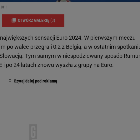
93811
OTWÓRZ GALERIĘ
(3)
 największych sensacji
Euro 2024
. W pierwszym meczu
im po walce przegrali 0:2 z Belgią, a w ostatnim spotkani
ze Słowacją. Tym samym w niespodziewany sposób Rumu
E i po 24 latach znowu wyszła z grupy na Euro.