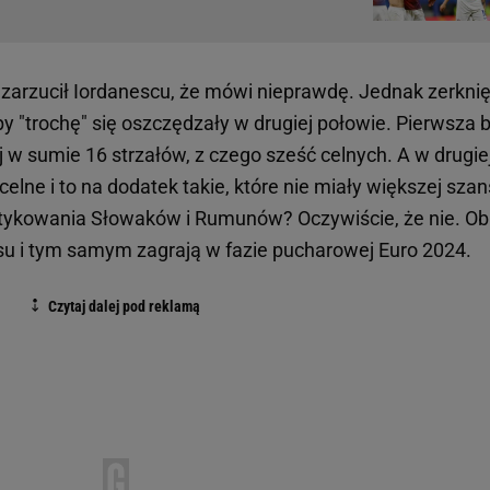
 zarzucił Iordanescu, że mówi nieprawdę. Jednak zerknię
py "trochę" się oszczędzały w drugiej połowie. Pierwsza 
 w sumie 16 strzałów, z czego sześć celnych. A w drugie
celne i to na dodatek takie, które nie miały większej sza
tykowania Słowaków i Rumunów? Oczywiście, że nie. Ob
su i tym samym zagrają w fazie pucharowej Euro 2024.