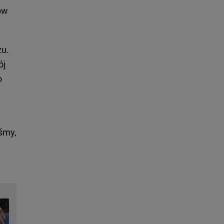
ów
zu.
ój
o
śmy,