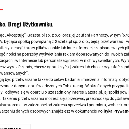
ko, Drogi Użytkowniku,
jąc „Akceptuję”, Gazeta.pl sp. z o.o. oraz jej Zaufani Partnerzy, w tym [
67
.A. będąca spółką powiązaną z Gazeta.pl sp. z o.o., będą przetwarzać T
ail czy identyfikatory plików cookie lub inne informacje zapisane w tych p
gólności na potrzeby wyświetlania reklam dopasowanych do Twoich zain
acjach i w Internecie lub personalizacji treści w nich wyświetlanych. Wyr
cesz wyrazić zgody, chcesz ograniczyć jej zakres lub chcesz wycofać zgo
aawansowanych”.
 być przetwarzane także do celów badania i mierzenia informacji dot
 łączone z danymi dot. świadczonych Tobie usług. W określonych przypad
i odbywa się w oparciu o uzasadniony interes Gazeta.pl, jej spółki powi
. Takiemu przetwarzaniu możesz się sprzeciwić, przechodząc do „Ust
nistratorem – w zależności od zakresu sprzeciwu i podmiotu, wobec które
etwarzaniu danych osobowych znajdziesz w dokumencie
Polityka Prywatn