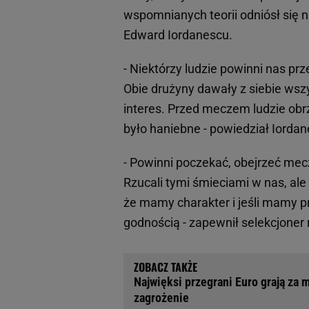
wspomnianych teorii odniósł się
Edward Iordanescu.
- Niektórzy ludzie powinni nas pr
Obie drużyny dawały z siebie wsz
interes. Przed meczem ludzie obrz
było haniebne - powiedział Iordan
- Powinni poczekać, obejrzeć mecz
Rzucali tymi śmieciami w nas, ale
że mamy charakter i jeśli mamy p
godnością - zapewnił selekcjoner 
Najwięksi przegrani Euro grają za 
zagrożenie