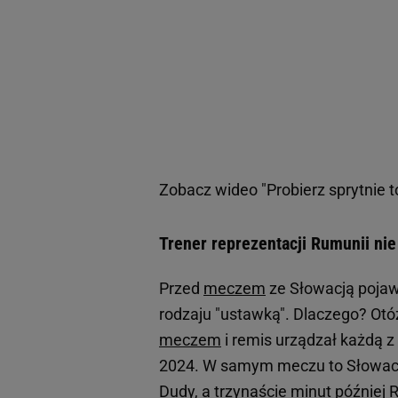
Zobacz wideo
"Probierz sprytnie 
Trener reprezentacji Rumunii ni
Przed
meczem
ze Słowacją pojawi
rodzaju "ustawką". Dlaczego? Otóż
meczem
i remis urządzał każdą z
2024. W samym meczu to Słowacja 
Dudy, a trzynaście minut później 