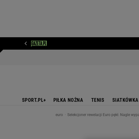
WIADOMOŚCI
NEXT
SPORT
PLOTEK
D
SPORT.PL+
PIŁKA NOŻNA
TENIS
SIATKÓWKA
euro
Selekcjoner rewelacji Euro pękł. Nagle wypa