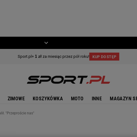
ZIECKO
MOTO
ZIMOWE
KOSZYKÓWKA
MOTO
INNE
MAGAZYN S
lił. "Przeproście nas"