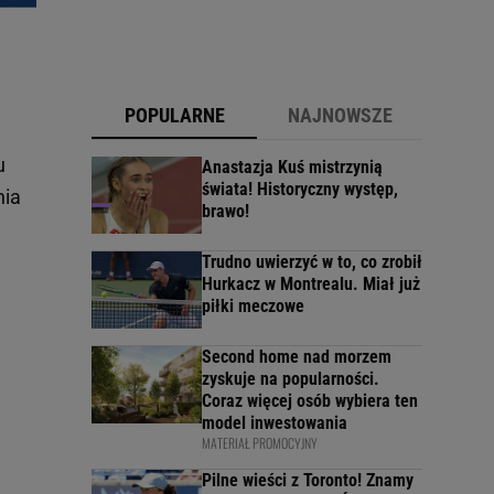
POPULARNE
NAJNOWSZE
u
Anastazja Kuś mistrzynią
świata! Historyczny występ,
nia
brawo!
Trudno uwierzyć w to, co zrobił
Hurkacz w Montrealu. Miał już
piłki meczowe
Second home nad morzem
zyskuje na popularności.
Coraz więcej osób wybiera ten
model inwestowania
MATERIAŁ PROMOCYJNY
Pilne wieści z Toronto! Znamy