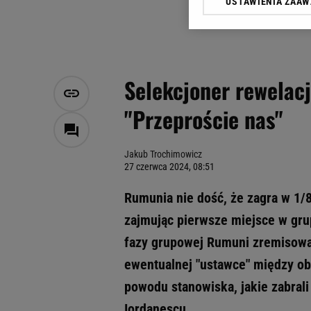
USTAWIENIA ZAA
Klikając „Akceptuję” wyra
Zaufanych Partnerów i A
dotyczące plików cookie,
odnośnik „Ustawienia pr
plików cookie możliwa je
Selekcjoner rewelacj
My, nasi Zaufani Partne
"Przeproście nas"
Użycie dokładnych danych
Przechowywanie informacji
badnie odbiorców i uleps
Jakub Trochimowicz
27 czerwca 2024, 08:51
Rumunia nie dość, że zagra w 1/8
zajmując pierwsze miejsce w gru
fazy grupowej Rumuni zremisowal
ewentualnej "ustawce" między obi
powodu stanowiska, jakie zabrali
Iordanescu.