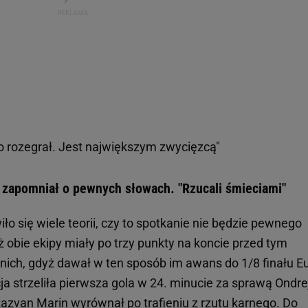
to rozegrał. Jest największym zwycięzcą"
e zapomniał o pewnych słowach. "Rzucali śmieciami"
ło się wiele teorii, czy to spotkanie nie będzie pewnego
 obie ekipy miały po trzy punkty na koncie przed tym
 nich, gdyż dawał w ten sposób im awans do 1/8 finału E
strzeliła pierwsza gola w 24. minucie za sprawą Ondre
Razvan Marin wyrównał po trafieniu z rzutu karnego. Do