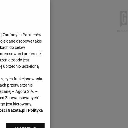
6
] Zaufanych Partnerów
woje dane osobowe takie
likach do celów
teresowań i preferencji
ażenie zgody jest
dę uprzednio udzieloną
yczących funkcjonowania
kach przetwarzanie
ązanej – Agora S.A. –
awień Zaawansowanych”
go jest kierowany.
ości Gazeta.pl
i
Polityka