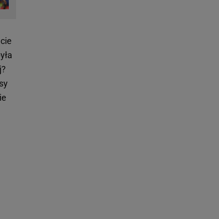
cie
była
j?
nsy
ie