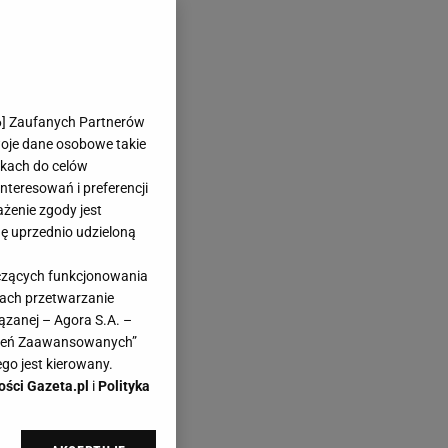
6
] Zaufanych Partnerów
woje dane osobowe takie
likach do celów
teresowań i preferencji
ażenie zgody jest
dę uprzednio udzieloną
yczących funkcjonowania
kach przetwarzanie
ązanej – Agora S.A. –
awień Zaawansowanych”
go jest kierowany.
ości Gazeta.pl
i
Polityka