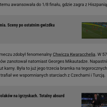
i temu awansowała do 1/8 finału, gdzie zagra z Hiszpanią
nia. Sceny po ostatnim gwizdku
e meczu zdobył fenomenalny
Chwicza Kwaracchelia
. W 57
zinów zanotował natomiast Georges Mikautadze. Napastn
t karny. Była to już jego trzecia bramka na tegorocznyc
trafiał we wspomnianych starciach z Czechami i Turcją.
 Polaków na igrzyskach. Totalny absurd