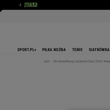
WIADOMOŚCI
NEXT
SPORT
PLOTEK
D
SPORT.PL+
PIŁKA NOŻNA
TENIS
SIATKÓWKA
euro
Oto klasyfikacja strzelców Euro 2024. Niesp