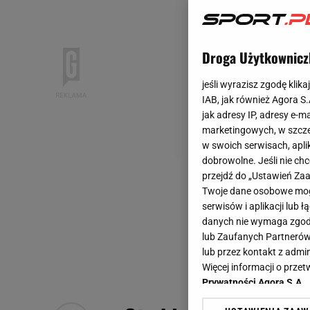
Droga Użytkownicz
jeśli wyrazisz zgodę klika
IAB, jak również Agora S
jak adresy IP, adresy e-m
marketingowych, w szcze
w swoich serwisach, aplik
dobrowolne. Jeśli nie ch
przejdź do „Ustawień Z
Twoje dane osobowe mogą
serwisów i aplikacji lub
danych nie wymaga zgody 
lub Zaufanych Partnerów
lub przez kontakt z admi
Więcej informacji o prz
Prywatności Agora S.A.