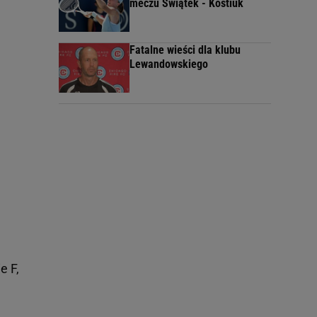
meczu Świątek - Kostiuk
Fatalne wieści dla klubu
Lewandowskiego
e F,