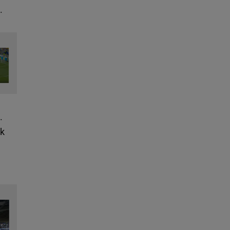
.
.
ik
h