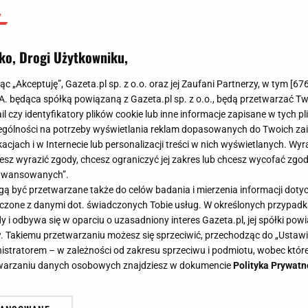
ko, Drogi Użytkowniku,
jąc „Akceptuję”, Gazeta.pl sp. z o.o. oraz jej Zaufani Partnerzy, w tym [
67
.A. będąca spółką powiązaną z Gazeta.pl sp. z o.o., będą przetwarzać T
ail czy identyfikatory plików cookie lub inne informacje zapisane w tych p
gólności na potrzeby wyświetlania reklam dopasowanych do Twoich zain
acjach i w Internecie lub personalizacji treści w nich wyświetlanych. Wyr
cesz wyrazić zgody, chcesz ograniczyć jej zakres lub chcesz wycofać zgo
aawansowanych”.
 być przetwarzane także do celów badania i mierzenia informacji dot
 łączone z danymi dot. świadczonych Tobie usług. W określonych przypad
i odbywa się w oparciu o uzasadniony interes Gazeta.pl, jej spółki powi
. Takiemu przetwarzaniu możesz się sprzeciwić, przechodząc do „Ust
nistratorem – w zależności od zakresu sprzeciwu i podmiotu, wobec które
etwarzaniu danych osobowych znajdziesz w dokumencie
Polityka Prywatn