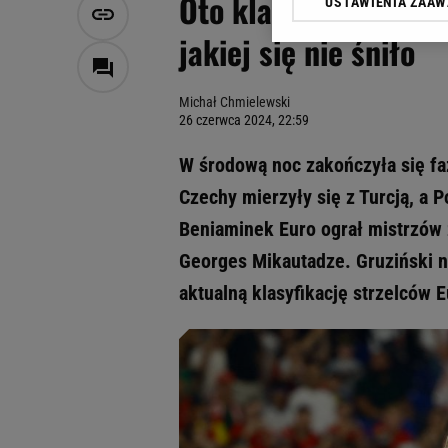
Oto klasyfikacja str
USTAWIENIA ZAA
Klikając „Akceptuję” wyra
Zaufanych Partnerów i A
jakiej się nie śniło
dotyczące plików cookie,
odnośnik „Ustawienia pr
plików cookie możliwa je
Michał Chmielewski
26 czerwca 2024, 22:59
My, nasi Zaufani Partne
Użycie dokładnych danych
W środową noc zakończyła się fa
Przechowywanie informacji
Czechy mierzyły się z Turcją, a P
badnie odbiorców i uleps
Beniaminek Euro ograł mistrzów z
Georges Mikautadze. Gruziński na
aktualną klasyfikację strzelców 