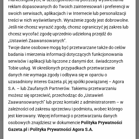
reklam dopasowanych do Twoich zainteresowań i preferencji w
swoich serwisach, aplikacjach i w Internecie lub personalizacji
treści w nich wyświetlanych. Wyrażenie zgody jest dobrowolne.
Jeśli nie chcesz wyrazić zgody, chcesz ograniczyć jej zakres lub
chcesz wycofać zgodę uprzednio udzieloną przejdź do
„Ustawień Zaawansowanych”.
Twoje dane osobowe mogą być przetwarzane także do celów
badania i mierzenia informacji dotyczących funkcjonowania
serwisów i aplikacji lub łączone z danymi dot. świadczonych
Tobie usług. W określonych przypadkach przetwarzanie
danych nie wymaga zgody i odbywa się w oparciu o
uzasadniony interes Gazeta.pl, jej spółki powiązanej – Agora
S.A. – lub Zaufanych Partnerów. Takiemu przetwarzaniu
możesz się sprzeciwić, przechodząc do „Ustawień
Zaawansowanych” lub przez kontakt z administratorem – w
zależności od zakresu sprzeciwu i podmiotu, wobec którego
jest kierowany. Więcej informacji o przetwarzaniu danych
osobowych znajdziesz w dokumencie
Polityka Prywatności
Gazeta.pl
i
Polityka Prywatności Agora S.A.
Zobacz wideo
Tomasz Kłos: Dawidowicz był