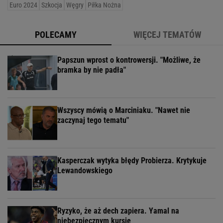
Euro 2024
Szkocja
Węgry
Piłka Nożna
POLECAMY
WIĘCEJ TEMATÓW
Papszun wprost o kontrowersji. "Możliwe, że
bramka by nie padła"
Wszyscy mówią o Marciniaku. "Nawet nie
zaczynaj tego tematu"
Kasperczak wytyka błędy Probierza. Krytykuje
Lewandowskiego
Ryzyko, że aż dech zapiera. Yamal na
niebezpiecznym kursie