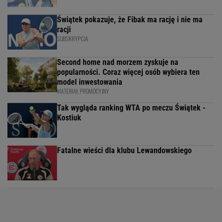
Świątek pokazuje, że Fibak ma rację i nie ma
racji
SUBSKRYPCJA
Second home nad morzem zyskuje na
popularności. Coraz więcej osób wybiera ten
model inwestowania
MATERIAŁ PROMOCYJNY
Tak wygląda ranking WTA po meczu Świątek -
Kostiuk
Fatalne wieści dla klubu Lewandowskiego