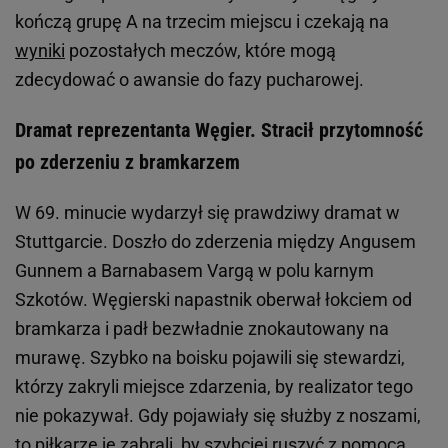
kończą grupę A na trzecim miejscu i czekają na
wyniki
pozostałych meczów, które mogą
zdecydować o awansie do fazy pucharowej.
Dramat reprezentanta Węgier. Stracił przytomność
po zderzeniu z bramkarzem
W 69. minucie wydarzył się prawdziwy dramat w
Stuttgarcie. Doszło do zderzenia między Angusem
Gunnem a Barnabasem Vargą w polu karnym
Szkotów. Węgierski napastnik oberwał łokciem od
bramkarza i padł bezwładnie znokautowany na
murawę. Szybko na boisku pojawili się stewardzi,
którzy zakryli miejsce zdarzenia, by realizator tego
nie pokazywał. Gdy pojawiały się służby z noszami,
to piłkarze je zabrali, by szybciej ruszyć z pomocą