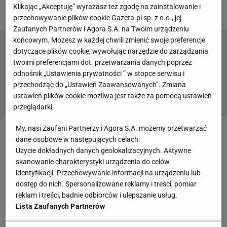
zamieszany w dwie bramki
Klikając „Akceptuję” wyrażasz też zgodę na zainstalowanie i
przechowywanie plików cookie Gazeta.pl sp. z o.o., jej
Zaufanych Partnerów i Agora S.A. na Twoim urządzeniu
końcowym. Możesz w każdej chwili zmienić swoje preferencje
dotyczące plików cookie, wywołując narzędzie do zarządzania
Największy wyrzut sumienia Michała
twoimi preferencjami dot. przetwarzania danych poprzez
Probierza. Żądają, by dał mu szansę
odnośnik „Ustawienia prywatności ” w stopce serwisu i
przechodząc do „Ustawień Zaawansowanych”. Zmiana
ustawień plików cookie możliwa jest także za pomocą ustawień
Czytaj także:
przeglądarki.
My, nasi Zaufani Partnerzy i Agora S.A. możemy przetwarzać
Reprezentacja Węgier przegrała oba mecze na
Euro
,
dane osobowe w następujących celach:
Użycie dokładnych danych geolokalizacyjnych. Aktywne
odpowiednio 1:3 ze Szwajcarią i 0:2 z Niemcami.
skanowanie charakterystyki urządzenia do celów
Mimo to sprawa awansu jednej z tych drużyn do
identyfikacji. Przechowywanie informacji na urządzeniu lub
fazy pucharowej poprzez klasyfikację zespołów z
dostęp do nich. Spersonalizowane reklamy i treści, pomiar
reklam i treści, badnie odbiorców i ulepszanie usług.
trzecich miejsc wciąż była otwarta. Szkocja
Lista Zaufanych Partnerów
podeszła do ostatniego meczu bez kontuzjowanego
Kierana Tierneya, który został zniesiony na noszach