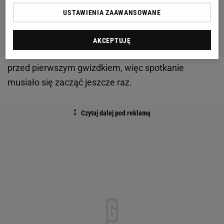
USTAWIENIA ZAAWANSOWANE
w trakcie meczu ze Szwajcarią.
Mecz zaczął się od małego falstartu, ponieważ
AKCEPTUJĘ
jeden z Węgrów wbiegł na połowę Szkotów jeszcze
przed pierwszym gwizdkiem, więc spotkanie
musiało się zacząć jeszcze raz.