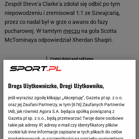
Zespół Steve'a Clarke'a zdołał się odbić po tym
niepowodzeniu i zremisował 1:1 ze Szwajcarią,
przez co nadal był w grze o awans do fazy
pucharowej. W tamtym
meczu
na gola Scotta
McTominaya odpowiedział Xherdan Shaqiri.
Droga Użytkowniczko, Drogi Użytkowniku,
jeśli wyrazisz zgodę klikając „Akceptuję”, Gazeta.pl sp. z o.o.
oraz jej Zaufani Partnerzy, w tym [
676
] Zaufanych Partnerów
IAB, jak również Agora S.A. będąca spółką powiązaną z
Gazeta.pl sp. z o.o., będą przetwarzać Twoje dane osobowe
takie jak adresy IP, adresy e-mail czy identyfikatory plików
cookie lub inne informacje zapisane w tych plikach do celów
marketingowych, w szczególności na potrzeby wyświetlania