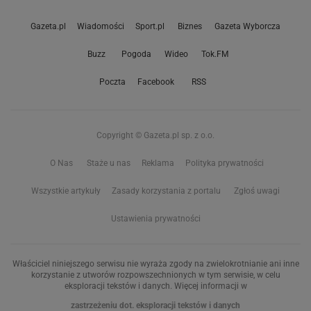
Gazeta.pl
Wiadomości
Sport.pl
Biznes
Gazeta Wyborcza
Buzz
Pogoda
Wideo
Tok.FM
Poczta
Facebook
RSS
Copyright © Gazeta.pl sp. z o.o.
O Nas
Staże u nas
Reklama
Polityka prywatności
Wszystkie artykuły
Zasady korzystania z portalu
Zgłoś uwagi
Ustawienia prywatności
Właściciel niniejszego serwisu nie wyraża zgody na zwielokrotnianie ani inne
korzystanie z utworów rozpowszechnionych w tym serwisie, w celu
eksploracji tekstów i danych. Więcej informacji w
zastrzeżeniu dot. eksploracji tekstów i danych