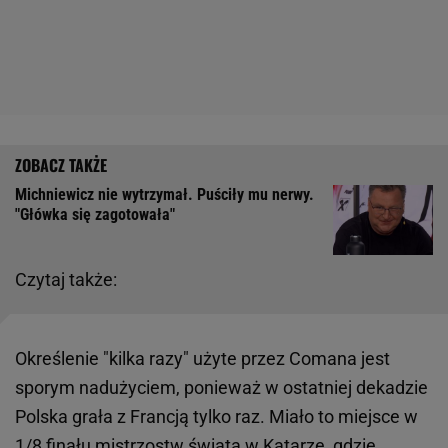
Michniewicz nie wytrzymał. Puściły mu nerwy.
"Główka się zagotowała"
Czytaj także:
Określenie "kilka razy" użyte przez Comana jest
sporym nadużyciem, ponieważ w ostatniej dekadzie
Polska grała z Francją tylko raz. Miało to miejsce w
1/8 finału mistrzostw świata w Katarze, gdzie