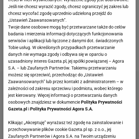
stracił matematyczne szanse na grę w 1/8 finału
Jeśli nie chcesz wyrazić zgody, chcesz ograniczyć jej zakres lub
mistrzostw Europy. Nie pomogło nawet wejście
chcesz wycofać zgodę uprzednio udzieloną przejdź do
„Ustawień Zaawansowanych”.
Roberta Lewandowskiego, który pojawił się w 60.
Twoje dane osobowe mogą być przetwarzane także do celów
minucie za Adama Buksę. "Reprezentacja powoli
badania i mierzenia informacji dotyczących funkcjonowania
przygotowuje się na jego odejście. Euro było jak
serwisów i aplikacji lub łączone z danymi dot. świadczonych
Tobie usług. W określonych przypadkach przetwarzanie
prolog opowieści, którą lada chwila poznamy w
danych nie wymaga zgody i odbywa się w oparciu o
całości" -
pisze Dawid Szymczak ze Sport.pl
.
uzasadniony interes Gazeta.pl, jej spółki powiązanej – Agora
S.A. – lub Zaufanych Partnerów. Takiemu przetwarzaniu
możesz się sprzeciwić, przechodząc do „Ustawień
Zaawansowanych” lub przez kontakt z administratorem – w
zależności od zakresu sprzeciwu i podmiotu, wobec którego
jest kierowany. Więcej informacji o przetwarzaniu danych
osobowych znajdziesz w dokumencie
Polityka Prywatności
Gazeta.pl
i
Polityka Prywatności Agora S.A.
Klikając „Akceptuję” wyrażasz też zgodę na zainstalowanie i
przechowywanie plików cookie Gazeta.pl sp. z o.o., jej
Zaufanych Partnerów i Agora S.A. na Twoim urządzeniu