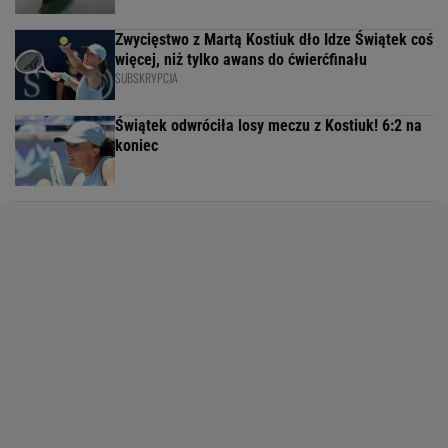
Zwycięstwo z Martą Kostiuk dło Idze Świątek coś
więcej, niż tylko awans do ćwierćfinału
SUBSKRYPCJA
Świątek odwróciła losy meczu z Kostiuk! 6:2 na
koniec