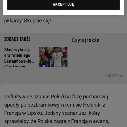
AKCEPTUJĘ
Zobacz wideo
Polscy mają wiadomość dla polskich
piłkarzy: Skupcie się!
Czytaj także:
Skończyła się
era "wielkiego
Lewandowskieg
o" w kadrze.
Zmarnował
SUBSKRYPCJA
szansę
Definitywnie szanse Polski na fazę pucharową
upadły po bezbramkowym remisie Holandii z
Francją w Lipsku. Jedyny scenariusz, który
sprawiałby, że Polska zagra z Francją o awans,