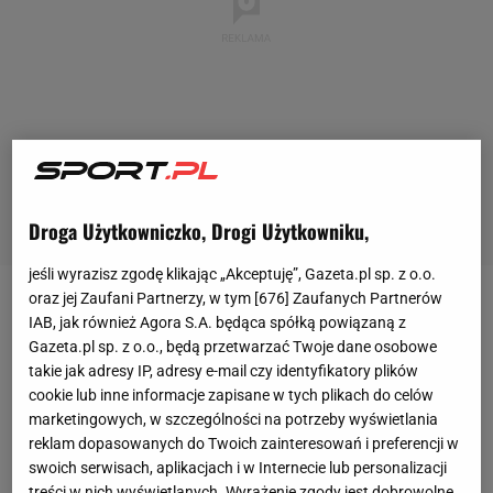
Droga Użytkowniczko, Drogi Użytkowniku,
jeśli wyrazisz zgodę klikając „Akceptuję”, Gazeta.pl sp. z o.o.
oraz jej Zaufani Partnerzy, w tym [
676
] Zaufanych Partnerów
Już od samego początku było jasne, że
IAB, jak również Agora S.A. będąca spółką powiązaną z
reprezentacja Polski znajduje się w "grupie śmierci"
Gazeta.pl sp. z o.o., będą przetwarzać Twoje dane osobowe
takie jak adresy IP, adresy e-mail czy identyfikatory plików
na
Euro
2024 i ciężko będzie wywalczyć awans do
cookie lub inne informacje zapisane w tych plikach do celów
fazy pucharowej. Po porażce 1:2 z Holandią w
marketingowych, w szczególności na potrzeby wyświetlania
Hamburgu przyszło kolejne niepowodzenie, bo
reklam dopasowanych do Twoich zainteresowań i preferencji w
swoich serwisach, aplikacjach i w Internecie lub personalizacji
zespół Michała Probierza przegrał 1:3 z Austrią i
treści w nich wyświetlanych. Wyrażenie zgody jest dobrowolne.