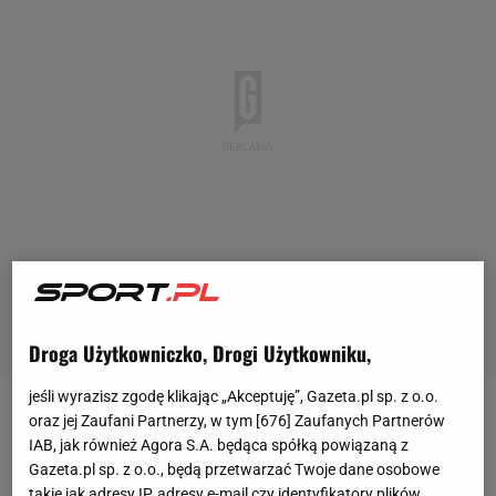
Droga Użytkowniczko, Drogi Użytkowniku,
jeśli wyrazisz zgodę klikając „Akceptuję”, Gazeta.pl sp. z o.o.
oraz jej Zaufani Partnerzy, w tym [
676
] Zaufanych Partnerów
Reprezentacja Francji pokonała 1:0 Austrię w
IAB, jak również Agora S.A. będąca spółką powiązaną z
pierwszym
meczu
na mistrzostwach Europy.
Gazeta.pl sp. z o.o., będą przetwarzać Twoje dane osobowe
Spotkania tego nie będzie dobrze wspominał Kylian
takie jak adresy IP, adresy e-mail czy identyfikatory plików