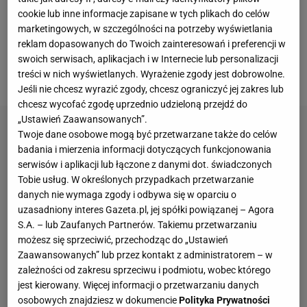
Mbappe.
Napastnik
zderzył się z Kevinem Danso,
cookie lub inne informacje zapisane w tych plikach do celów
marketingowych, w szczególności na potrzeby wyświetlania
padł na murawę i zalał się krwią. Niedługo później
reklam dopasowanych do Twoich zainteresowań i preferencji w
opuścił boisko. Po meczu okazało się, że złamał
swoich serwisach, aplikacjach i w Internecie lub personalizacji
nos.
treści w nich wyświetlanych. Wyrażenie zgody jest dobrowolne.
Jeśli nie chcesz wyrazić zgody, chcesz ograniczyć jej zakres lub
chcesz wycofać zgodę uprzednio udzieloną przejdź do
„Ustawień Zaawansowanych”.
Twoje dane osobowe mogą być przetwarzane także do celów
badania i mierzenia informacji dotyczących funkcjonowania
serwisów i aplikacji lub łączone z danymi dot. świadczonych
Tobie usług. W określonych przypadkach przetwarzanie
danych nie wymaga zgody i odbywa się w oparciu o
uzasadniony interes Gazeta.pl, jej spółki powiązanej – Agora
S.A. – lub Zaufanych Partnerów. Takiemu przetwarzaniu
możesz się sprzeciwić, przechodząc do „Ustawień
Zaawansowanych” lub przez kontakt z administratorem – w
zależności od zakresu sprzeciwu i podmiotu, wobec którego
jest kierowany. Więcej informacji o przetwarzaniu danych
osobowych znajdziesz w dokumencie
Polityka Prywatności