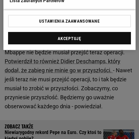
Lista Zaufanych Partnerów
Francuska federacja przekazała najnowsze wieści
USTAWIENIA ZAAWANSOWANE
ws. Mbappe. Występ z Holandią niepewny
AKCEPTUJĘ
Pierwsze badania nieco uspokoiły fanów, ponieważ
Mbappe nie będzie musiał przejść teraz operacji.
Potwierdził to również Didier Deschamps, który
dodał, że zabieg nie minie go w przyszłości.
- Nawet
jeśli teraz nie musi przejść operacji, to i tak będzie
musiał to zrobić w przyszłości. Zobaczymy, co
przyniesie przyszłość. Będziemy go uważnie
obserwować każdego dnia - powiedział.
Niewiarygodny rekord Pepe na Euro. Czy ktoś to
kiedyś pobije?