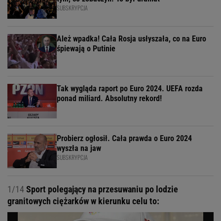
SUBSKRYPCJA
Ależ wpadka! Cała Rosja usłyszała, co na Euro
śpiewają o Putinie
Tak wygląda raport po Euro 2024. UEFA rozda
ponad miliard. Absolutny rekord!
Probierz ogłosił. Cała prawda o Euro 2024
wyszła na jaw
SUBSKRYPCJA
1/14
Sport polegający na przesuwaniu po lodzie
granitowych ciężarków w kierunku celu to: