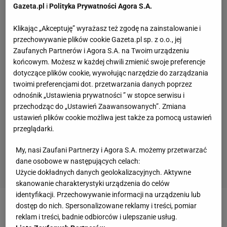
Gazeta.pl
i
Polityka Prywatności Agora S.A.
Klikając „Akceptuję” wyrażasz też zgodę na zainstalowanie i
przechowywanie plików cookie Gazeta.pl sp. z o.o., jej
Zaufanych Partnerów i Agora S.A. na Twoim urządzeniu
końcowym. Możesz w każdej chwili zmienić swoje preferencje
dotyczące plików cookie, wywołując narzędzie do zarządzania
twoimi preferencjami dot. przetwarzania danych poprzez
odnośnik „Ustawienia prywatności ” w stopce serwisu i
przechodząc do „Ustawień Zaawansowanych”. Zmiana
ustawień plików cookie możliwa jest także za pomocą ustawień
przeglądarki.
My, nasi Zaufani Partnerzy i Agora S.A. możemy przetwarzać
dane osobowe w następujących celach:
Użycie dokładnych danych geolokalizacyjnych. Aktywne
skanowanie charakterystyki urządzenia do celów
identyfikacji. Przechowywanie informacji na urządzeniu lub
dostęp do nich. Spersonalizowane reklamy i treści, pomiar
Zobacz wideo
Robert Lewandowski wsiadł na rower
reklam i treści, badnie odbiorców i ulepszanie usług.
i się zaczęło...