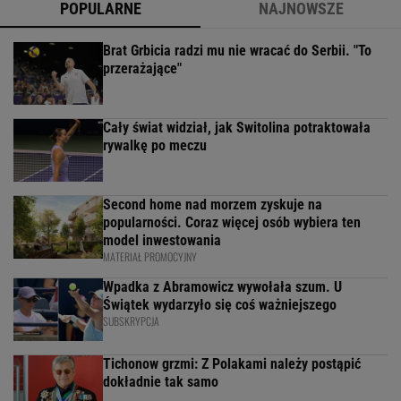
POPULARNE
NAJNOWSZE
Brat Grbicia radzi mu nie wracać do Serbii. "To
przerażające"
Cały świat widział, jak Switolina potraktowała
rywalkę po meczu
Second home nad morzem zyskuje na
popularności. Coraz więcej osób wybiera ten
model inwestowania
MATERIAŁ PROMOCYJNY
Wpadka z Abramowicz wywołała szum. U
Świątek wydarzyło się coś ważniejszego
SUBSKRYPCJA
Tichonow grzmi: Z Polakami należy postąpić
dokładnie tak samo