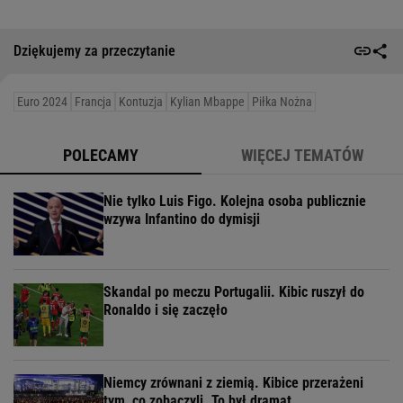
Dziękujemy za przeczytanie
Euro 2024
Francja
Kontuzja
Kylian Mbappe
Piłka Nożna
POLECAMY
WIĘCEJ TEMATÓW
Nie tylko Luis Figo. Kolejna osoba publicznie
wzywa Infantino do dymisji
Skandal po meczu Portugalii. Kibic ruszył do
Ronaldo i się zaczęło
Niemcy zrównani z ziemią. Kibice przerażeni
tym, co zobaczyli. To był dramat