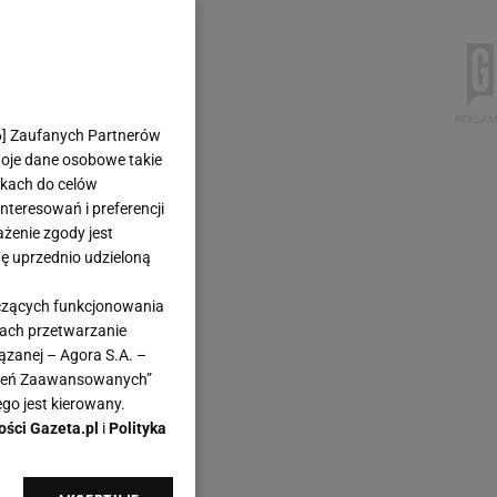
6
] Zaufanych Partnerów
woje dane osobowe takie
likach do celów
teresowań i preferencji
ażenie zgody jest
dę uprzednio udzieloną
yczących funkcjonowania
kach przetwarzanie
ązanej – Agora S.A. –
awień Zaawansowanych”
go jest kierowany.
ości Gazeta.pl
i
Polityka