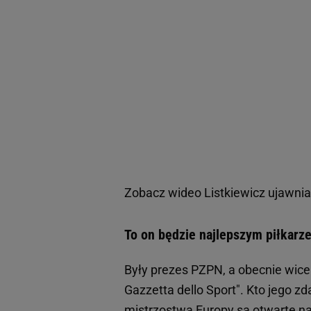
Zobacz wideo
Listkiewicz ujawni
To on będzie najlepszym piłkarze
Były prezes PZPN, a obecnie wic
Gazzetta dello Sport". Kto jego z
mistrzostwa Europy są otwarte na