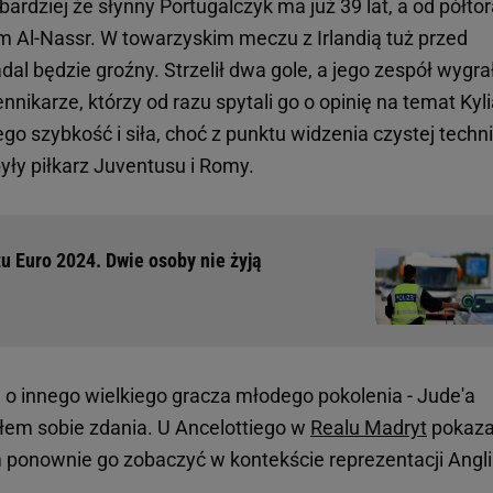
rdziej że słynny Portugalczyk ma już 39 lat, a od półtor
m Al-Nassr. W towarzyskim meczu z Irlandią tuż przed
dal będzie groźny. Strzelił dwa gole, a jego zespół wygra
nnikarze, którzy od razu spytali go o opinię na temat Kyl
go szybkość i siła, choć z punktu widzenia czystej techni
były piłkarz Juventusu i Romy.
u Euro 2024. Dwie osoby nie żyją
 o innego wielkiego gracza młodego pokolenia - Jude'a
iłem sobie zdania. U Ancelottiego w
Realu Madryt
pokaza
 ponownie go zobaczyć w kontekście reprezentacji Anglii