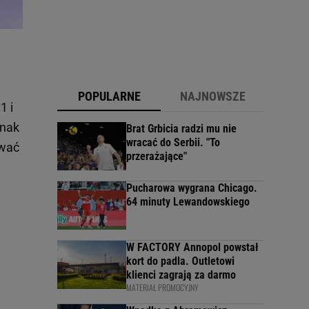
POPULARNE
NAJNOWSZE
1 i
dnak
Brat Grbicia radzi mu nie
wracać do Serbii. "To
ować
przerażające"
Pucharowa wygrana Chicago.
64 minuty Lewandowskiego
W FACTORY Annopol powstał
kort do padla. Outletowi
klienci zagrają za darmo
MATERIAŁ PROMOCYJNY