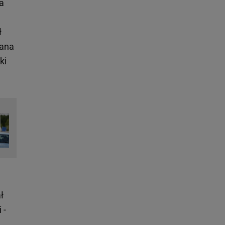
a
ł
iana
ki
ł
 -