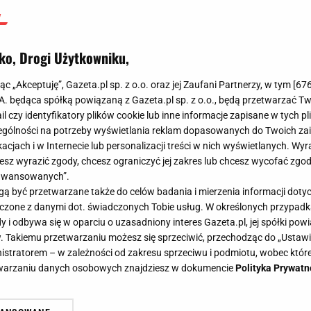
ko, Drogi Użytkowniku,
jąc „Akceptuję”, Gazeta.pl sp. z o.o. oraz jej Zaufani Partnerzy, w tym [
67
.A. będąca spółką powiązaną z Gazeta.pl sp. z o.o., będą przetwarzać T
ail czy identyfikatory plików cookie lub inne informacje zapisane w tych p
gólności na potrzeby wyświetlania reklam dopasowanych do Twoich zain
acjach i w Internecie lub personalizacji treści w nich wyświetlanych. Wyr
cesz wyrazić zgody, chcesz ograniczyć jej zakres lub chcesz wycofać zgo
aawansowanych”.
 być przetwarzane także do celów badania i mierzenia informacji dot
 łączone z danymi dot. świadczonych Tobie usług. W określonych przypad
i odbywa się w oparciu o uzasadniony interes Gazeta.pl, jej spółki powi
. Takiemu przetwarzaniu możesz się sprzeciwić, przechodząc do „Ust
nistratorem – w zależności od zakresu sprzeciwu i podmiotu, wobec które
etwarzaniu danych osobowych znajdziesz w dokumencie
Polityka Prywatn