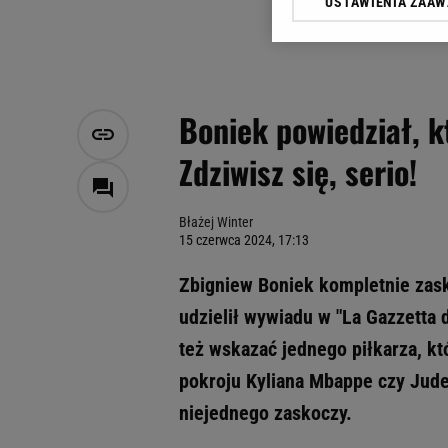
USTAWIENIA ZAA
Klikając „Akceptuję” wyra
Zaufanych Partnerów i A
dotyczące plików cookie,
odnośnik „Ustawienia pr
plików cookie możliwa je
Boniek powiedział, k
My, nasi Zaufani Partne
Zdziwisz się, serio!
Użycie dokładnych danych
Przechowywanie informacji
badnie odbiorców i uleps
Błażej Winter
15 czerwca 2024, 17:13
Zbigniew Boniek kompletnie zask
udzielił wywiadu w "La Gazzetta d
też wskazać jednego piłkarza, k
pokroju Kyliana Mbappe czy Jude
niejednego zaskoczy.