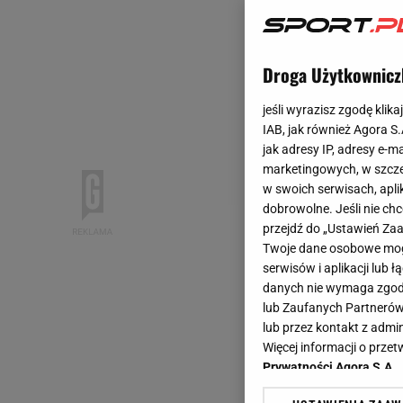
Droga Użytkownicz
jeśli wyrazisz zgodę klika
IAB, jak również Agora S
jak adresy IP, adresy e-m
marketingowych, w szcze
w swoich serwisach, aplik
dobrowolne. Jeśli nie ch
przejdź do „Ustawień Z
Twoje dane osobowe mogą
serwisów i aplikacji lub
danych nie wymaga zgody 
lub Zaufanych Partnerów
lub przez kontakt z admi
Więcej informacji o prz
Prywatności Agora S.A.