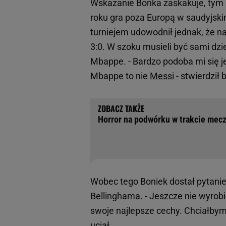
Wskazanie Bońka zaskakuje, tym ba
roku gra poza Europą w saudyjski
turniejem udowodnił jednak, że na
3:0. W szoku musieli być sami dzie
Mbappe. - Bardzo podoba mi się je
Mbappe to nie
Messi
- stwierdził 
Horror na podwórku w trakcie mecz
Wobec tego Boniek dostał pytanie
Bellinghama. - Jeszcze nie wyrob
swoje najlepsze cechy. Chciałbym
uciął.