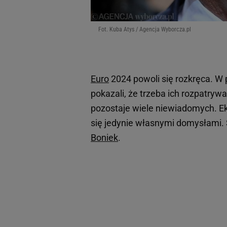
Fot. Kuba Atys / Agencja Wyborcza.pl
Euro
2024 powoli się rozkręca. W
pokazali, że trzeba ich rozpatry
pozostaje wiele niewiadomych. E
się jedynie własnymi domysłami. 
Boniek
.