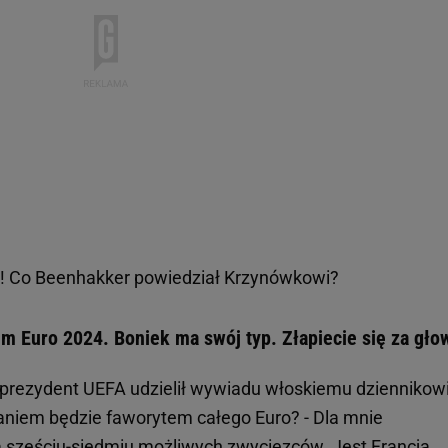
a! Co Beenhakker powiedział Krzynówkowi?
m Euro 2024. Boniek ma swój typ. Złapiecie się za gło
eprezydent UEFA udzielił wywiadu włoskiemu dziennikowi
daniem będzie faworytem całego Euro? - Dla mnie
 sześciu-siedmiu możliwych zwycięzców. Jest Francja,