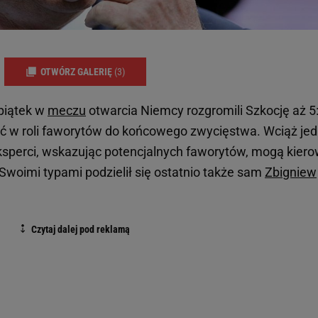
OTWÓRZ GALERIĘ
(3)
 piątek w
meczu
otwarcia Niemcy rozgromili Szkocję aż 5:
wać w roli faworytów do końcowego zwycięstwa. Wciąż je
ksperci, wskazując potencjalnych faworytów, mogą kier
Swoimi typami podzielił się ostatnio także sam
Zbigniew