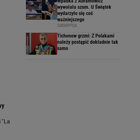
Wpadka z Abramowicz
wywołała szum. U Świątek
wydarzyło się coś
ważniejszego
SUBSKRYPCJA
Tichonow grzmi: Z Polakami
należy postąpić dokładnie tak
samo
wy
 "La