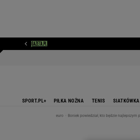
WIADOMOŚCI
NEXT
SPORT
PLOTEK
D
SPORT.PL+
PIŁKA NOŻNA
TENIS
SIATKÓWKA
euro
Boniek powiedział, kto będzie najlepszym pi