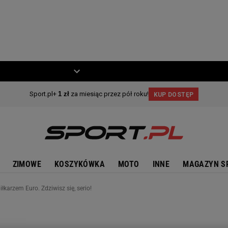
ZIECKO
MOTO
ZIMOWE
KOSZYKÓWKA
MOTO
INNE
MAGAZYN S
łkarzem Euro. Zdziwisz się, serio!