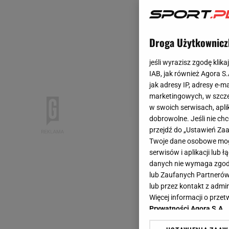
Droga Użytkownicz
jeśli wyrazisz zgodę klika
IAB, jak również Agora S
jak adresy IP, adresy e-m
marketingowych, w szcze
w swoich serwisach, aplik
dobrowolne. Jeśli nie ch
przejdź do „Ustawień Z
Twoje dane osobowe mogą
serwisów i aplikacji lub
danych nie wymaga zgody 
lub Zaufanych Partnerów
lub przez kontakt z admi
Więcej informacji o prz
Prywatności Agora S.A.