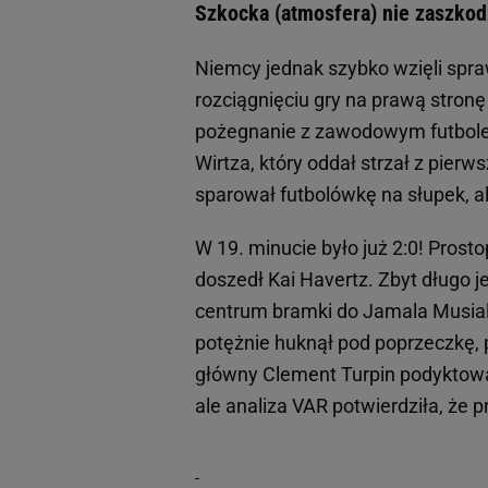
Szkocka (atmosfera) nie zaszko
Niemcy jednak szybko wzięli spr
rozciągnięciu gry na prawą stronę
pożegnanie z zawodowym futbol
Wirtza, który oddał strzał z pierw
sparował futbolówkę na słupek, al
W 19. minucie było już 2:0! Prost
doszedł Kai Havertz. Zbyt długo j
centrum bramki do Jamala Musiali
potężnie huknął pod poprzeczkę, 
główny Clement Turpin podyktował
ale analiza VAR potwierdziła, że 