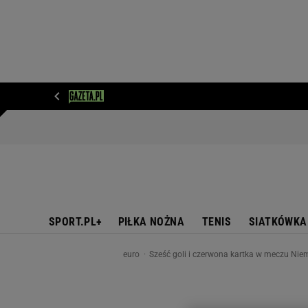
WIADOMOŚCI
NEXT
SPORT
PLOTEK
D
SPORT.PL+
PIŁKA NOŻNA
TENIS
SIATKÓWKA
euro
Sześć goli i czerwona kartka w meczu Niem