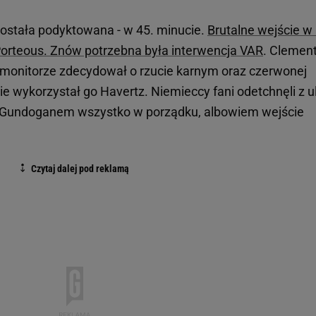
została podyktowana - w 45. minucie.
Brutalne wejście w
Porteous. Znów potrzebna była interwencja VAR
. Clemen
 monitorze zdecydował o rzucie karnym oraz czerwonej
e wykorzystał go Havertz. Niemieccy fani odetchnęli z u
em Gundoganem wszystko w porządku, albowiem wejście