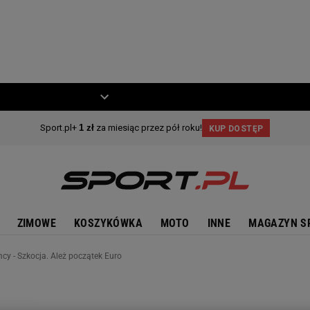
ZIECKO
MOTO
ZIMOWE
KOSZYKÓWKA
MOTO
INNE
MAGAZYN S
cy - Szkocja. Ależ początek Euro