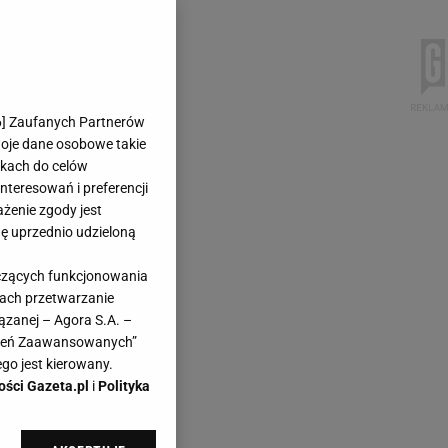
6
] Zaufanych Partnerów
woje dane osobowe takie
likach do celów
teresowań i preferencji
ażenie zgody jest
dę uprzednio udzieloną
yczących funkcjonowania
kach przetwarzanie
ązanej – Agora S.A. –
awień Zaawansowanych”
go jest kierowany.
ości Gazeta.pl
i
Polityka