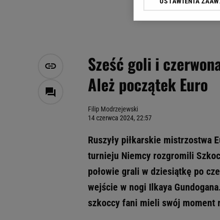
USTAWIENIA ZAA
Klikając „Akceptuję” wyra
Zaufanych Partnerów i A
dotyczące plików cookie,
odnośnik „Ustawienia pr
plików cookie możliwa je
Sześć goli i czerwon
My, nasi Zaufani Partne
Ależ początek Euro
Użycie dokładnych danych
Przechowywanie informacji
badnie odbiorców i uleps
Filip Modrzejewski
14 czerwca 2024, 22:57
Ruszyły piłkarskie mistrzostwa
turnieju Niemcy rozgromili Szkoc
połowie grali w dziesiątkę po cz
wejście w nogi Ilkaya Gundogana.
szkoccy fani mieli swój moment 