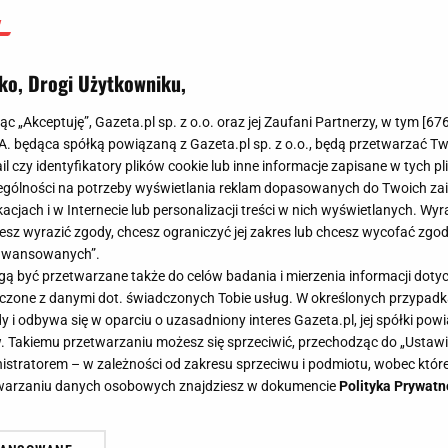
ko, Drogi Użytkowniku,
jąc „Akceptuję”, Gazeta.pl sp. z o.o. oraz jej Zaufani Partnerzy, w tym [
67
.A. będąca spółką powiązaną z Gazeta.pl sp. z o.o., będą przetwarzać T
ail czy identyfikatory plików cookie lub inne informacje zapisane w tych p
gólności na potrzeby wyświetlania reklam dopasowanych do Twoich zain
acjach i w Internecie lub personalizacji treści w nich wyświetlanych. Wyr
cesz wyrazić zgody, chcesz ograniczyć jej zakres lub chcesz wycofać zgo
aawansowanych”.
 być przetwarzane także do celów badania i mierzenia informacji dot
 łączone z danymi dot. świadczonych Tobie usług. W określonych przypad
i odbywa się w oparciu o uzasadniony interes Gazeta.pl, jej spółki powi
. Takiemu przetwarzaniu możesz się sprzeciwić, przechodząc do „Ust
nistratorem – w zależności od zakresu sprzeciwu i podmiotu, wobec które
etwarzaniu danych osobowych znajdziesz w dokumencie
Polityka Prywatn