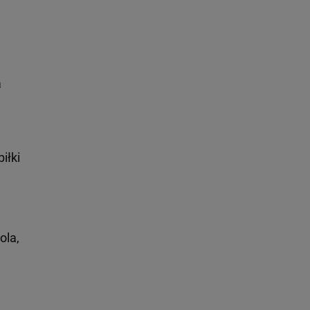
a
piłki
ola,