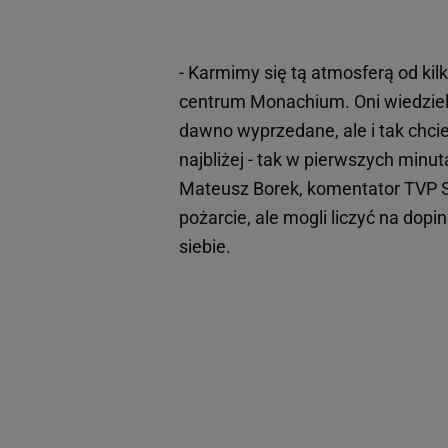
- Karmimy się tą atmosferą od kil
centrum Monachium. Oni wiedzieli,
dawno wyprzedane, ale i tak chcie
najbliżej - tak w pierwszych min
Mateusz Borek, komentator TVP Sp
pożarcie, ale mogli liczyć na dop
siebie.