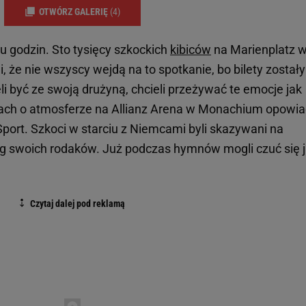
OTWÓRZ GALERIĘ
(4)
ku godzin. Sto tysięcy szkockich
kibiców
na Marienplatz 
 że nie wszyscy wejdą na to spotkanie, bo bilety zostały
li być ze swoją drużyną, chcieli przeżywać te emocje jak
utach o atmosferze na Allianz Arena w Monachium opowia
ort. Szkoci w starciu z Niemcami byli skazywani na
ing swoich rodaków. Już podczas hymnów mogli czuć się j