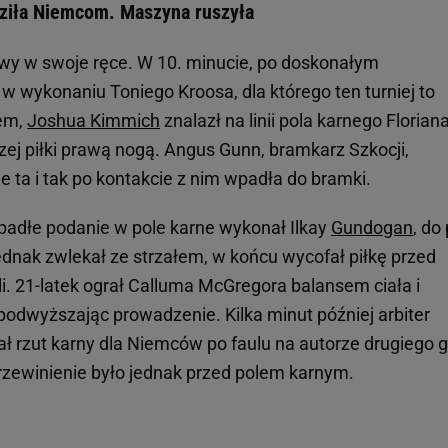
dziła Niemcom. Maszyna ruszyła
awy w swoje ręce. W 10. minucie, po doskonałym
 w wykonaniu Toniego Kroosa, dla którego ten turniej to
em,
Joshua Kimmich
znalazł na linii pola karnego Florian
szej piłki prawą nogą. Angus Gunn, bramkarz Szkocji,
e ta i tak po kontakcie z nim wpadła do bramki.
opadłe podanie w pole karne wykonał Ilkay
Gundogan
, do 
ednak zwlekał ze strzałem, w końcu wycofał piłkę przed
. 21-latek ograł Calluma McGregora balansem ciała i
podwyższając prowadzenie. Kilka minut później arbiter
 rzut karny dla Niemców po faulu na autorze drugiego g
przewinienie było jednak przed polem karnym.