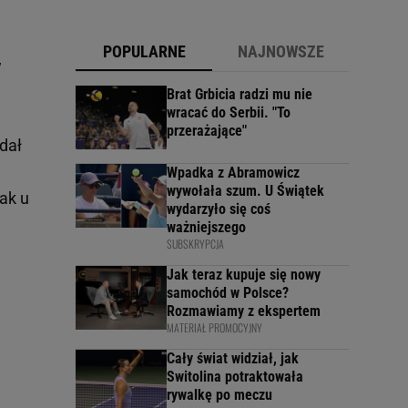
POPULARNE
NAJNOWSZE
w
Brat Grbicia radzi mu nie
wracać do Serbii. "To
przerażające"
dał
Wpadka z Abramowicz
wywołała szum. U Świątek
ak u
wydarzyło się coś
ważniejszego
SUBSKRYPCJA
Jak teraz kupuje się nowy
samochód w Polsce?
Rozmawiamy z ekspertem
MATERIAŁ PROMOCYJNY
Cały świat widział, jak
Switolina potraktowała
rywalkę po meczu