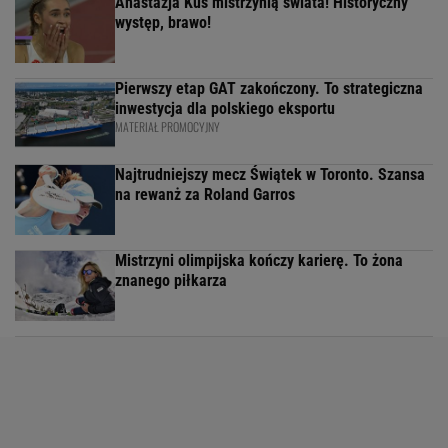
Anastazja Kuś mistrzynią świata! Historyczny
występ, brawo!
Pierwszy etap GAT zakończony. To strategiczna
inwestycja dla polskiego eksportu
MATERIAŁ PROMOCYJNY
Najtrudniejszy mecz Świątek w Toronto. Szansa
na rewanż za Roland Garros
Mistrzyni olimpijska kończy karierę. To żona
znanego piłkarza