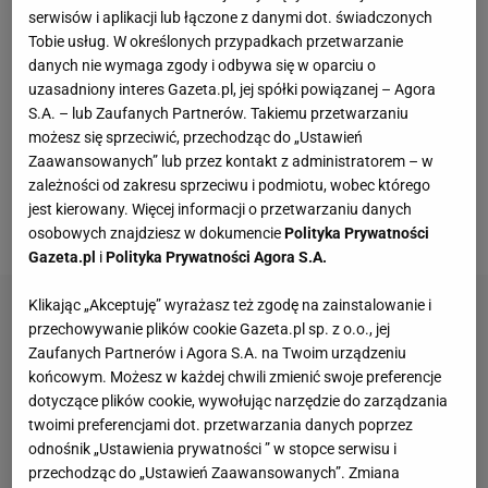
wskazać w nim faworyta. Pod większą presją są
serwisów i aplikacji lub łączone z danymi dot. świadczonych
jednak Anglicy, którzy liczą na pierwszy sukces na
Tobie usług. W określonych przypadkach przetwarzanie
wielkim
turnieju
od 55 lat. W dodatku większość 70-
danych nie wymaga zgody i odbywa się w oparciu o
uzasadniony interes Gazeta.pl, jej spółki powiązanej – Agora
tysięcznej widowni na stadionie będzie wspierać ich,
S.A. – lub Zaufanych Partnerów. Takiemu przetwarzaniu
ponieważ z powodu obostrzeń na
meczu
nie pojawią
możesz się sprzeciwić, przechodząc do „Ustawień
się kibice z Włoch. Wstęp będą mieli jedynie ci Włosi,
Zaawansowanych” lub przez kontakt z administratorem – w
zależności od zakresu sprzeciwu i podmiotu, wobec którego
którzy mieszkają w Wielkiej Brytanii lub ci, którzy
jest kierowany. Więcej informacji o przetwarzaniu danych
odbyli kwarantannę.
osobowych znajdziesz w dokumencie
Polityka Prywatności
Gazeta.pl
i
Polityka Prywatności Agora S.A.
Klikając „Akceptuję” wyrażasz też zgodę na zainstalowanie i
przechowywanie plików cookie Gazeta.pl sp. z o.o., jej
Zaufanych Partnerów i Agora S.A. na Twoim urządzeniu
końcowym. Możesz w każdej chwili zmienić swoje preferencje
dotyczące plików cookie, wywołując narzędzie do zarządzania
twoimi preferencjami dot. przetwarzania danych poprzez
odnośnik „Ustawienia prywatności ” w stopce serwisu i
przechodząc do „Ustawień Zaawansowanych”. Zmiana