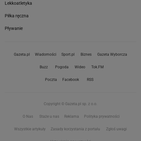
Lekkoatletyka
Piłka ręczna
Pływanie
Gazeta.pl
Wiadomości
Sport.pl
Biznes
Gazeta Wyborcza
Buzz
Pogoda
Wideo
Tok.FM
Poczta
Facebook
RSS
Copyright © Gazeta.pl sp. z o.o.
O Nas
Staże u nas
Reklama
Polityka prywatności
Wszystkie artykuły
Zasady korzystania z portalu
Zgłoś uwagi