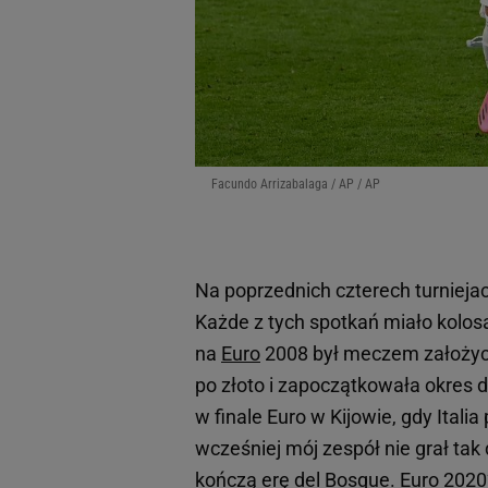
Facundo Arrizabalaga / AP / AP
Na poprzednich czterech turnieja
Każde z tych spotkań miało kolosa
na
Euro
2008 był meczem założycie
po złoto i zapoczątkowała okres
w finale Euro w Kijowie, gdy Italia
wcześniej mój zespół nie grał tak
kończą erę del Bosque.
Euro 2020