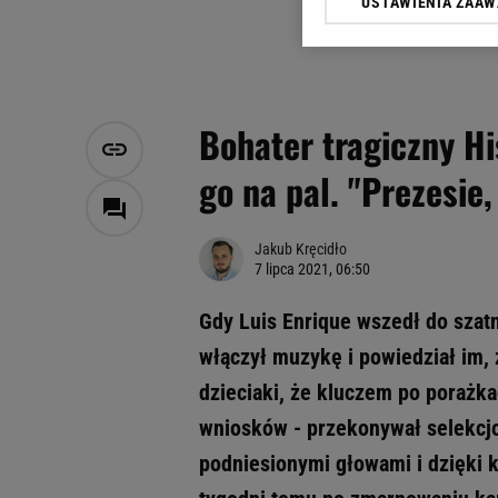
USTAWIENIA ZAA
Klikając „Akceptuję” wyra
Zaufanych Partnerów i A
dotyczące plików cookie,
odnośnik „Ustawienia pr
plików cookie możliwa je
Bohater tragiczny H
My, nasi Zaufani Partne
go na pal. "Prezesie,
Użycie dokładnych danych
Przechowywanie informacji
badnie odbiorców i uleps
Jakub Kręcidło
7 lipca 2021, 06:50
Gdy Luis Enrique wszedł do szatni
włączył muzykę i powiedział im, 
dzieciaki, że kluczem po porażka
wniosków - przekonywał selekcjo
podniesionymi głowami i dzięki 