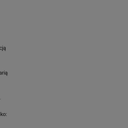
cją
arią
.
lko: