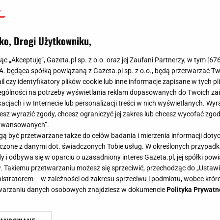
ko, Drogi Użytkowniku,
jąc „Akceptuję”, Gazeta.pl sp. z o.o. oraz jej Zaufani Partnerzy, w tym [
67
.A. będąca spółką powiązaną z Gazeta.pl sp. z o.o., będą przetwarzać T
ail czy identyfikatory plików cookie lub inne informacje zapisane w tych p
gólności na potrzeby wyświetlania reklam dopasowanych do Twoich zain
acjach i w Internecie lub personalizacji treści w nich wyświetlanych. Wyr
cesz wyrazić zgody, chcesz ograniczyć jej zakres lub chcesz wycofać zgo
aawansowanych”.
 być przetwarzane także do celów badania i mierzenia informacji dot
 łączone z danymi dot. świadczonych Tobie usług. W określonych przypad
i odbywa się w oparciu o uzasadniony interes Gazeta.pl, jej spółki powi
. Takiemu przetwarzaniu możesz się sprzeciwić, przechodząc do „Ust
nistratorem – w zależności od zakresu sprzeciwu i podmiotu, wobec które
etwarzaniu danych osobowych znajdziesz w dokumencie
Polityka Prywatn