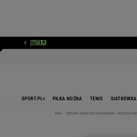
WIADOMOŚCI
NEXT
SPORT
PLOTEK
D
SPORT.PL+
PIŁKA NOŻNA
TENIS
SIATKÓWKA
euro
Bohater tragiczny Hiszpanów. Jeszcze nied