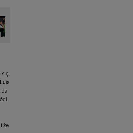
 się,
 Luis
e da
ódł.
i że