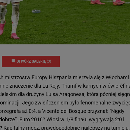
OTWÓRZ GALERIĘ
(3)
ch mistrzostw Europy Hiszpania mierzyła się z Włochami
lne znaczenie dla La Rojy. Triumf w karnych w ćwierćfin
lskim dla drużyny Luisa Aragonesa, która później sięg
 dominacji. Jego zwieńczeniem było fenomenalne zwycię
 przegrała aż 0:4, a Vicente del Bosque przyznał: "Nigdy
 dobrze". Euro 2016? Włosi w 1/8 finału wygrywają 2:0 i
? Kapitalny
mecz
, prawdopodobnie najlepszy na turnieju,