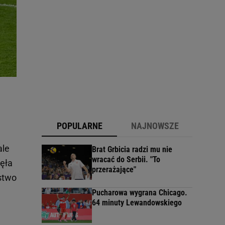
POPULARNE
NAJNOWSZE
.
ale
Brat Grbicia radzi mu nie
wracać do Serbii. "To
nęła
przerażające"
stwo
Pucharowa wygrana Chicago.
64 minuty Lewandowskiego