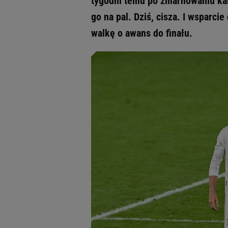
tygodni temu po zmarnowaniu kar
go na pal. Dziś, cisza. I wsparci
walkę o awans do finału.