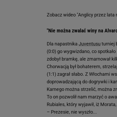
Zobacz wideo
"Anglicy przez lata 
"Nie można zwalać winy na Alvar
Dla napastnika
Juventusu
turniej
(0:0) go wygwizdano, co spotkało 
zdobył bramkę, ale zmarnował kil
Chorwacją był bohaterem, strzela
(1:1) zagrał słabo. Z Włochami ws
doprowadzającą do dogrywki i ka
Karnego można strzelić, można z
To on pozwolił nam marzyć o awan
Rubiales, który wyjawił, iż Morat
– Prezesie, nie wyszło...