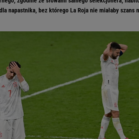
nego, zgodnie ze słowami samego selekcjonera, nabit
e dla napastnika, bez którego La Roja nie miałaby szans 