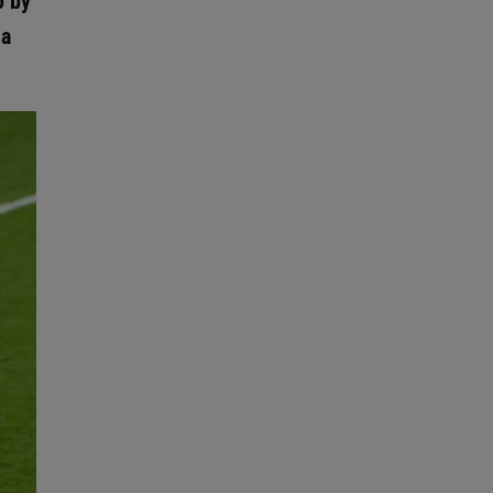
o by
na