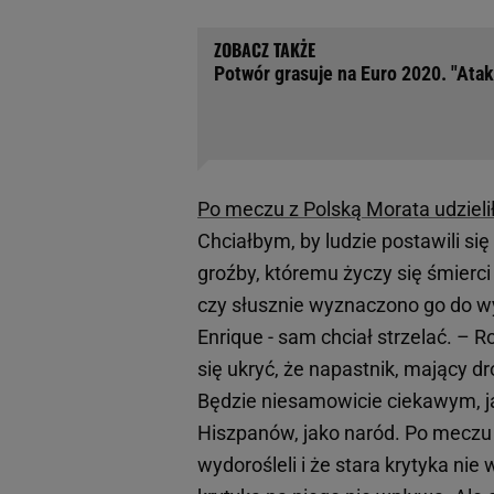
Potwór grasuje na Euro 2020. "Ata
Po meczu z Polską Morata udziel
Chciałbym, by ludzie postawili si
groźby, któremu życzy się śmierci
czy słusznie wyznaczono go do wyk
Enrique - sam chciał strzelać. – 
się ukryć, że napastnik, mający 
Będzie niesamowicie ciekawym, j
Hiszpanów, jako naród. Po meczu z
wydorośleli i że stara krytyka nie