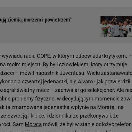
kują ziemią, morzem i powietrzem"
ił wywiadu radiu COPE, w którym odpowiadał krytykom
. –
ę na moim miejscu. By byli człowiekiem, który otrzymuje
 dzieci – mówił napastnik Juventusu. Wielu zastanawiało
onania czwartej jedenastki, ale Alvaro - jak potwierdził
Rozegrał świetny mecz – zachwalał go selekcjoner. Ale ni
drobne problemy fizyczne, w decydującym momencie zawi
ak ta zmarnowana jedenastka wpłynie na Moratę i na
e Szwecją i kibice, i dziennikarze przekonywali, że
 wróci. Sam
Morata
mówił, że był w stanie odłożyć telefon 