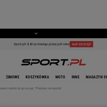
ZIECKO
MOTO
ZIMOWE
KOSZYKÓWKA
MOTO
INNE
MAGAZYN S
awno nabito by go na pal. "Prezesie, nie wyszło"