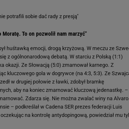
nie potrafili sobie dać rady z presją"
o Moratę. To on pozwolił nam marzyć"
 był huśtawką emocji, drogą krzyżową. W meczu ze Szwe
się z ogólnonarodową debatą. W starciu z Polską (1:1)
ka okazji. Ze Słowacją (5:0) zmarnował karnego. Z
jąc kluczowego gola w dogrywce (na 4:3, 5:3). Ze Szwajc
zedł w drugiej połowie z ławki, zdobył bramkę
rnych, aby na koniec zmarnować kluczową jedenastkę. –
marnować. Zdarza się. Nie można zwalać winy na Alvaro
sie – podkreślał w Cadena SER prezes federacji Luis
a, oczekując na kontrolę antydopingową, powiedział mu ty