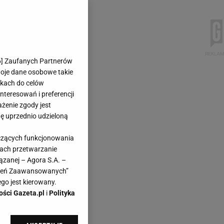
6
] Zaufanych Partnerów
woje dane osobowe takie
likach do celów
teresowań i preferencji
ażenie zgody jest
dę uprzednio udzieloną
yczących funkcjonowania
kach przetwarzanie
ązanej – Agora S.A. –
awień Zaawansowanych”
go jest kierowany.
ości Gazeta.pl
i
Polityka