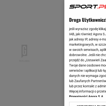
Droga Użytkownicz
jeśli wyrazisz zgodę klika
IAB, jak również Agora S
jak adresy IP, adresy e-m
marketingowych, w szcze
w swoich serwisach, aplik
dobrowolne. Jeśli nie ch
przejdź do „Ustawień Z
Twoje dane osobowe mogą
serwisów i aplikacji lub
danych nie wymaga zgody 
lub Zaufanych Partnerów
lub przez kontakt z admi
Więcej informacji o prz
Prywatności Agora S.A.