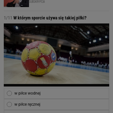
SUBSKRYPCJA
1/11
W którym sporcie używa się takiej piłki?
w piłce wodnej
w piłce ręcznej