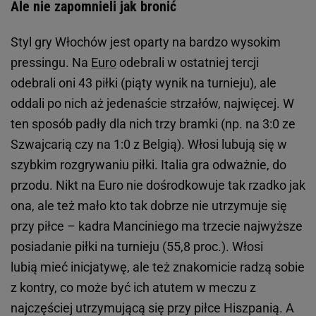
Ale nie zapomnieli jak bronić
Styl gry Włochów jest oparty na bardzo wysokim
pressingu. Na
Euro
odebrali w ostatniej tercji
odebrali oni 43 piłki (piąty wynik na turnieju), ale
oddali po nich aż jedenaście strzałów, najwięcej. W
ten sposób padły dla nich trzy bramki (np. na 3:0 ze
Szwajcarią czy na 1:0 z Belgią). Włosi lubują się w
szybkim rozgrywaniu piłki. Italia gra odważnie, do
przodu. Nikt na Euro nie dośrodkowuje tak rzadko jak
ona, ale też mało kto tak dobrze nie utrzymuje się
przy piłce – kadra Manciniego ma trzecie najwyższe
posiadanie piłki na turnieju (55,8 proc.). Włosi
lubią mieć inicjatywę, ale też znakomicie radzą sobie
z kontry, co może być ich atutem w meczu z
najczęściej utrzymującą się przy piłce Hiszpanią. A