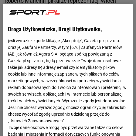
Roberto Mancini
i piłkarze reprezentacji Włoch
mogą tonować nastroje, ale w Italii takiej ekscytacji
kadrą nie było od lat. – Gramy najlepszy futbol na
Euro
– przekonuje słynny menedżer Claudio Ranieri.
Droga Użytkowniczko, Drogi Użytkowniku,
Z liczbami się nie dyskutuje, a te Włochów
jeśli wyrazisz zgodę klikając „Akceptuję”, Gazeta.pl sp. z o.o.
są fenomenalne: 32 mecze bez porażki, 13
oraz jej Zaufani Partnerzy, w tym [
676
] Zaufanych Partnerów
wygranych z rzędu i ledwie dwa stracone gole na
IAB, jak również Agora S.A. będąca spółką powiązaną z
Gazeta.pl sp. z o.o., będą przetwarzać Twoje dane osobowe
Euro. – Wygrywamy, ale i cieszymy oko grą. Roberto
takie jak adresy IP, adresy e-mail czy identyfikatory plików
to fenomenalny trener, który zdołał kompletnie
cookie lub inne informacje zapisane w tych plikach do celów
odmienić naszą mentalność – przekonuje Arrigo
marketingowych, w szczególności na potrzeby wyświetlania
reklam dopasowanych do Twoich zainteresowań i preferencji w
Sacchi, a sam Mancini podkreśla: – Gramy, by
swoich serwisach, aplikacjach i w Internecie lub personalizacji
cieszyć się grą.
treści w nich wyświetlanych. Wyrażenie zgody jest dobrowolne.
Jeśli nie chcesz wyrazić zgody, chcesz ograniczyć jej zakres lub
chcesz wycofać zgodę uprzednio udzieloną przejdź do
„Ustawień Zaawansowanych”.
Twoje dane osobowe mogą być przetwarzane także do celów
badania i mierzenia informacji dotyczących funkcjonowania