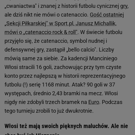
„cwaniactwa" i znanej z historii futbolu cynicznej
gry
,
ale dziś nikt nie mówi o catenaccio.
Gość ostatniej
„Sekcji Piłkarskiej" w Sport.pl, Janusz Michallik,
mówi o „catenaccio rock & roll"
. W świecie futbolu
przyjęło się, że catenaccio, symbol nudnej i
defensywnej gry, zastąpił „bello calcio". Liczby
mówią same za siebie. Za kadencji Manciniego
Włosi stracili 16 goli, zachowując przy tym czyste
konto przez najlepszą w historii reprezentacyjnego
futbolu (!) serię 1168 minut. Atak? 90 goli w 37
występach, średnio 2,43 bramki na mecz. Włosi
nigdy nie zdobyli trzech bramek na
Euro
. Podczas
tego turnieju zrobili to już dwukrotnie.
Włosi też mają swoich pięknych maluchów. Ale nie