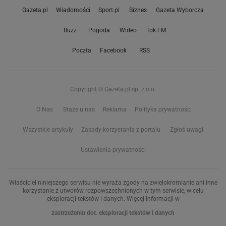
Gazeta.pl
Wiadomości
Sport.pl
Biznes
Gazeta Wyborcza
Buzz
Pogoda
Wideo
Tok.FM
Poczta
Facebook
RSS
Copyright © Gazeta.pl sp. z o.o.
O Nas
Staże u nas
Reklama
Polityka prywatności
Wszystkie artykuły
Zasady korzystania z portalu
Zgłoś uwagi
Ustawienia prywatności
Właściciel niniejszego serwisu nie wyraża zgody na zwielokrotnianie ani inne
korzystanie z utworów rozpowszechnionych w tym serwisie, w celu
eksploracji tekstów i danych. Więcej informacji w
zastrzeżeniu dot. eksploracji tekstów i danych