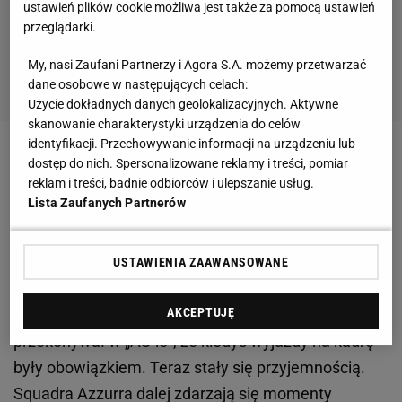
ustawień plików cookie możliwa jest także za pomocą ustawień
przeglądarki.
My, nasi Zaufani Partnerzy i Agora S.A. możemy przetwarzać
dane osobowe w następujących celach:
Użycie dokładnych danych geolokalizacyjnych. Aktywne
skanowanie charakterystyki urządzenia do celów
identyfikacji. Przechowywanie informacji na urządzeniu lub
Zobacz wideo
Hiszpanów jeszcze nie znamy. To
dostęp do nich. Spersonalizowane reklamy i treści, pomiar
reklam i treści, badnie odbiorców i ulepszanie usług.
drużyna, która nie ma obrony
Lista Zaufanych Partnerów
Zapomnijcie o catenaccio. Dziś Włochy to „bello
USTAWIENIA ZAAWANSOWANE
calcio"
AKCEPTUJĘ
To dla Włochów nowość. Leonardo Bonucci
przekonywał w „AS-ie", że kiedyś wyjazdy na kadrę
były obowiązkiem. Teraz stały się przyjemnością.
Squadra Azzurra dalej zdarzają się momenty