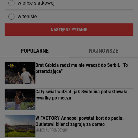
w piłce siatkowej
w tenisie
NASTĘPNE PYTANIE
POPULARNE
NAJNOWSZE
Brat Grbicia radzi mu nie wracać do Serbii. "To
przerażające"
Cały świat widział, jak Switolina potraktowała
rywalkę po meczu
W FACTORY Annopol powstał kort do padla.
Outletowi klienci zagrają za darmo
MATERIAŁ PROMOCYJNY