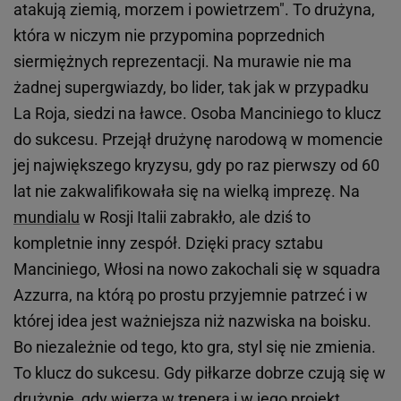
atakują ziemią, morzem i powietrzem". To drużyna,
która w niczym nie przypomina poprzednich
siermiężnych reprezentacji. Na murawie nie ma
żadnej supergwiazdy, bo lider, tak jak w przypadku
La Roja, siedzi na ławce. Osoba Manciniego to klucz
do sukcesu. Przejął drużynę narodową w momencie
jej największego kryzysu, gdy po raz pierwszy od 60
lat nie zakwalifikowała się na wielką imprezę. Na
mundialu
w Rosji Italii zabrakło, ale dziś to
kompletnie inny zespół. Dzięki pracy sztabu
Manciniego, Włosi na nowo zakochali się w squadra
Azzurra, na którą po prostu przyjemnie patrzeć i w
której idea jest ważniejsza niż nazwiska na boisku.
Bo niezależnie od tego, kto gra, styl się nie zmienia.
To klucz do sukcesu. Gdy piłkarze dobrze czują się w
drużynie, gdy wierzą w trenera i w jego projekt,