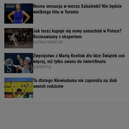
Nocna sensacja w meczu Sabalenki! Nie będzie
wielkiego hitu w Toronto
Jak teraz kupuje się nowy samochód w Polsce?
Rozmawiamy z ekspertem
MATERIAŁ PROMOCYJNY
Zwycięstwo z Martą Kostiuk dło Idze Świątek coś
więcej, niż tylko awans do ćwierćfinału
SUBSKRYPCJA
To dlatego Niewiadoma nie zaprosiła na ślub
swoich rodziców