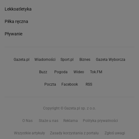
Lekkoatletyka
Piłka ręczna
Pływanie
Gazeta.pl
Wiadomości
Sport.pl
Biznes
Gazeta Wyborcza
Buzz
Pogoda
Wideo
Tok.FM
Poczta
Facebook
RSS
Copyright © Gazeta.pl sp. z o.o.
O Nas
Staże u nas
Reklama
Polityka prywatności
Wszystkie artykuły
Zasady korzystania z portalu
Zgłoś uwagi