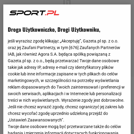
Droga Użytkowniczko, Drogi Użytkowniku,
jeśli wyrazisz zgodę klikając „Akceptuję”, Gazeta.pl sp. z o.o.
oraz jej Zaufani Partnerzy, w tym [
676
] Zaufanych Partnerów
IAB, jak również Agora S.A. będąca spółką powiązaną z
Gazeta.pl sp. z o.o., będą przetwarzać Twoje dane osobowe
takie jak adresy IP, adresy e-mail czy identyfikatory plików
cookie lub inne informacje zapisane w tych plikach do celów
marketingowych, w szczególności na potrzeby wyświetlania
reklam dopasowanych do Twoich zainteresowań i preferencji w
Ogromne kontrowersje w środowisku piłkarskim
swoich serwisach, aplikacjach i w Internecie lub personalizacji
wywołała decyzja brytyjskiego rządu, który zwolnił z
treści w nich wyświetlanych. Wyrażenie zgody jest dobrowolne.
kwarantanny VIP-ów przybywających na półfinały i
Jeśli nie chcesz wyrazić zgody, chcesz ograniczyć jej zakres lub
chcesz wycofać zgodę uprzednio udzieloną przejdź do
finał
Euro 2020
. Ta decyzja nie obowiązuje
„Ustawień Zaawansowanych”.
natomiast kibiców spoza Wielkiej Brytanii, którzy z
Twoje dane osobowe mogą być przetwarzane także do celów
tego powodu nie będą mogli się pojawić na
badania i mierzenia informacji dotyczących funkcjonowania