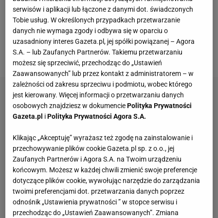
serwisów i aplikacji lub łączone z danymi dot. świadczonych
Wembley i wspierać swoich drużyn. Na dodatek
Tobie usług. W określonych przypadkach przetwarzanie
pojawiają się głosy o faworyzowaniu reprezentacji
danych nie wymaga zgody i odbywa się w oparciu o
Anglii, ponieważ tylko ona może trenować przed
uzasadniony interes Gazeta.pl, jej spółki powiązanej – Agora
S.A. – lub Zaufanych Partnerów. Takiemu przetwarzaniu
meczem na stadionie.
możesz się sprzeciwić, przechodząc do „Ustawień
Zaawansowanych” lub przez kontakt z administratorem – w
zależności od zakresu sprzeciwu i podmiotu, wobec którego
jest kierowany. Więcej informacji o przetwarzaniu danych
osobowych znajdziesz w dokumencie
Polityka Prywatności
Gazeta.pl
i
Polityka Prywatności Agora S.A.
Klikając „Akceptuję” wyrażasz też zgodę na zainstalowanie i
przechowywanie plików cookie Gazeta.pl sp. z o.o., jej
Zaufanych Partnerów i Agora S.A. na Twoim urządzeniu
końcowym. Możesz w każdej chwili zmienić swoje preferencje
dotyczące plików cookie, wywołując narzędzie do zarządzania
twoimi preferencjami dot. przetwarzania danych poprzez
odnośnik „Ustawienia prywatności ” w stopce serwisu i
przechodząc do „Ustawień Zaawansowanych”. Zmiana