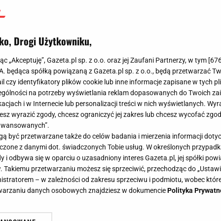
ko, Drogi Użytkowniku,
jąc „Akceptuję”, Gazeta.pl sp. z o.o. oraz jej Zaufani Partnerzy, w tym [
67
.A. będąca spółką powiązaną z Gazeta.pl sp. z o.o., będą przetwarzać T
ail czy identyfikatory plików cookie lub inne informacje zapisane w tych p
gólności na potrzeby wyświetlania reklam dopasowanych do Twoich zain
acjach i w Internecie lub personalizacji treści w nich wyświetlanych. Wyr
cesz wyrazić zgody, chcesz ograniczyć jej zakres lub chcesz wycofać zgo
aawansowanych”.
 być przetwarzane także do celów badania i mierzenia informacji dot
 łączone z danymi dot. świadczonych Tobie usług. W określonych przypad
i odbywa się w oparciu o uzasadniony interes Gazeta.pl, jej spółki powi
. Takiemu przetwarzaniu możesz się sprzeciwić, przechodząc do „Ust
nistratorem – w zależności od zakresu sprzeciwu i podmiotu, wobec które
etwarzaniu danych osobowych znajdziesz w dokumencie
Polityka Prywatn