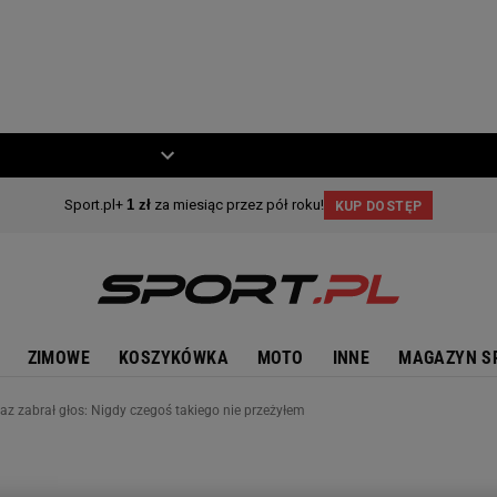
ZIECKO
MOTO
ZIMOWE
KOSZYKÓWKA
MOTO
INNE
MAGAZYN S
az zabrał głos: Nigdy czegoś takiego nie przeżyłem