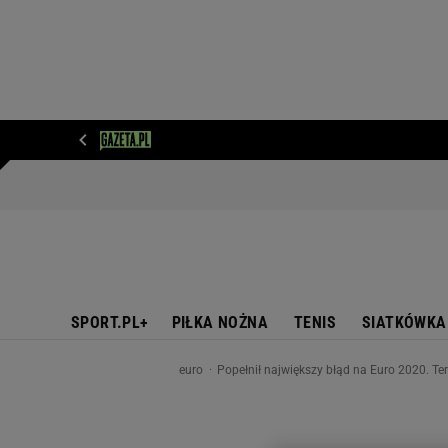
WIADOMOŚCI
NEXT
SPORT
PLOTEK
D
SPORT.PL+
PIŁKA NOŻNA
TENIS
SIATKÓWKA
euro
Popełnił największy błąd na Euro 2020. Ter