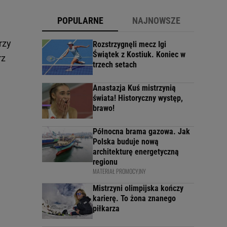
POPULARNE
NAJNOWSZE
rzy
Rozstrzygnęli mecz Igi
Świątek z Kostiuk. Koniec w
rz
trzech setach
Anastazja Kuś mistrzynią
świata! Historyczny występ,
brawo!
Północna brama gazowa. Jak
Polska buduje nową
architekturę energetyczną
regionu
MATERIAŁ PROMOCYJNY
Mistrzyni olimpijska kończy
karierę. To żona znanego
piłkarza