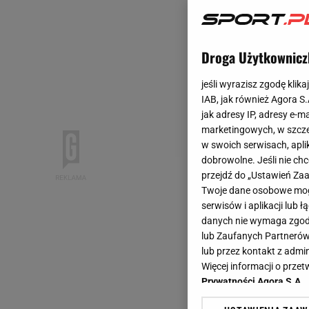
Droga Użytkownicz
jeśli wyrazisz zgodę klika
IAB, jak również Agora S
jak adresy IP, adresy e-m
marketingowych, w szcze
w swoich serwisach, aplik
dobrowolne. Jeśli nie ch
przejdź do „Ustawień Z
Twoje dane osobowe mogą
serwisów i aplikacji lub
danych nie wymaga zgody 
lub Zaufanych Partnerów
lub przez kontakt z admi
Więcej informacji o prz
Prywatności Agora S.A.