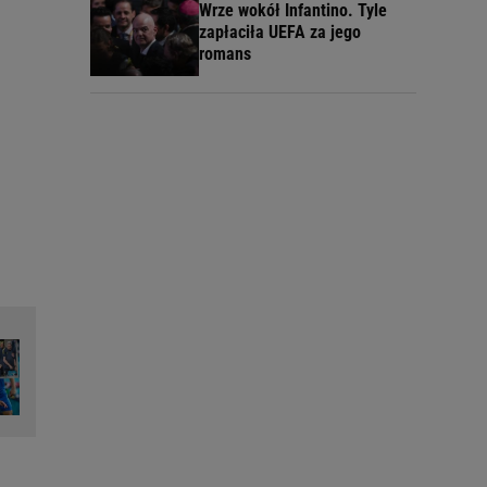
Wrze wokół Infantino. Tyle
zapłaciła UEFA za jego
romans
ę