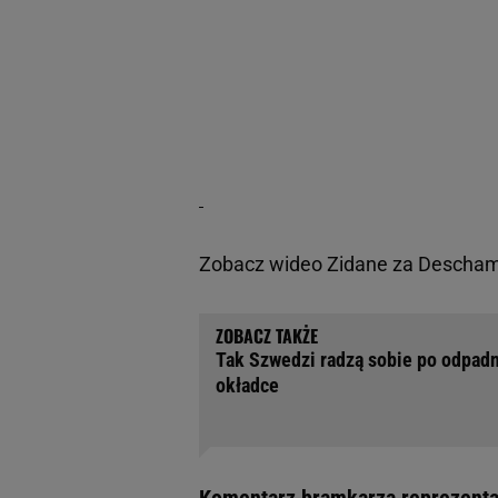
Zobacz wideo
Zidane za Deschamp
Tak Szwedzi radzą sobie po odpadni
okładce
Komentarz bramkarza reprezentac