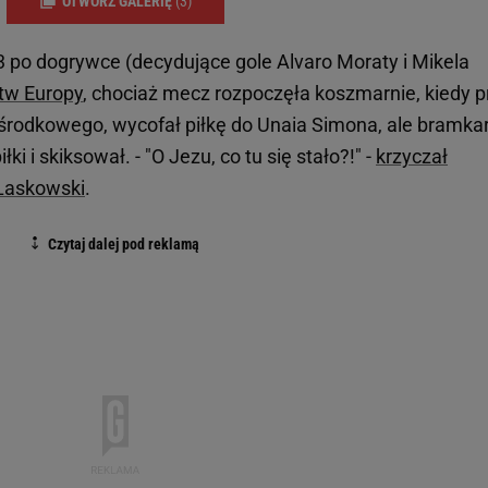
OTWÓRZ GALERIĘ
(3)
 po dogrywce (decydujące gole Alvaro Moraty i Mikela
tw Europy
, chociaż mecz rozpoczęła koszmarnie, kiedy p
a środkowego, wycofał piłkę do Unaia Simona, ale bramka
 i skiksował. - "O Jezu, co tu się stało?!" -
krzyczał
Laskowski
.