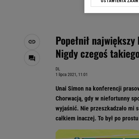
USTAWIENIA ZAA
Klikając „Akceptuję” wyra
Zaufanych Partnerów i A
dotyczące plików cookie,
odnośnik „Ustawienia pr
plików cookie możliwa je
Popełnił największy 
My, nasi Zaufani Partne
Nigdy czegoś takieg
Użycie dokładnych danych
Przechowywanie informacji
badnie odbiorców i uleps
DL
1 lipca 2021, 11:01
Unai Simon na konferencji prasow
Chorwacją, gdy w niefortunny spo
wyjaśnić. Nie przeszkadzało mi sł
całkiem inaczej. To był po prost