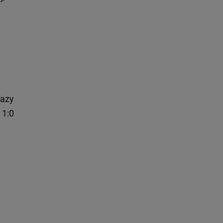
e
fazy
 1:0