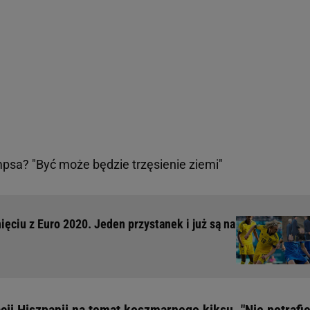
sa? "Być może będzie trzęsienie ziemi"
ęciu z Euro 2020. Jeden przystanek i już są na
ji Hiszpanii na temat koszmarnego kiksu. "Nie potrafi