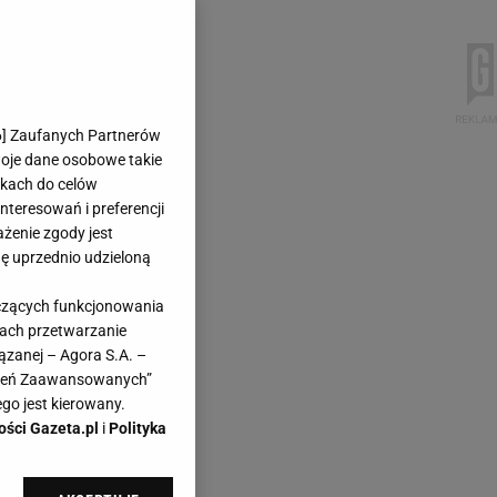
6
] Zaufanych Partnerów
woje dane osobowe takie
likach do celów
teresowań i preferencji
ażenie zgody jest
dę uprzednio udzieloną
yczących funkcjonowania
kach przetwarzanie
ązanej – Agora S.A. –
awień Zaawansowanych”
go jest kierowany.
ości Gazeta.pl
i
Polityka