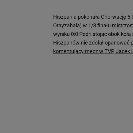
Hiszpania
pokonała Chorwację 5:3
Orayzabala) w 1/8 finału
mistrzos
wyniku 0:0 Pedri stojąc obok koł
Hiszpanów nie zdołał opanować piłki
komentujący mecz w TVP, Jacek 