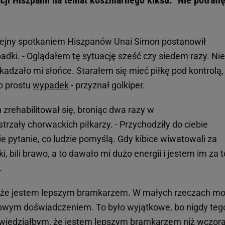
olejny spotkaniem Hiszpanów Unai Simon postanowił
dki. - Oglądałem tę sytuację sześć czy siedem razy. Nie
zkadzało mi słońce. Starałem się mieć piłkę pod kontrolą,
po prostu
wypadek
- przyznał golkiper.
zrehabilitował się, broniąc dwa razy w
zały chorwackich piłkarzy. - Przychodziły do ciebie
 pytanie, co ludzie pomyślą. Gdy kibice wiwatowali za
 bili brawo, a to dawało mi dużo energii i jestem im za t
.
, że jestem lepszym bramkarzem. W małych rzeczach m
 nowym doświadczeniem. To było wyjątkowe, bo nigdy teg
owiedziałbym, że jestem lepszym bramkarzem niż wczora