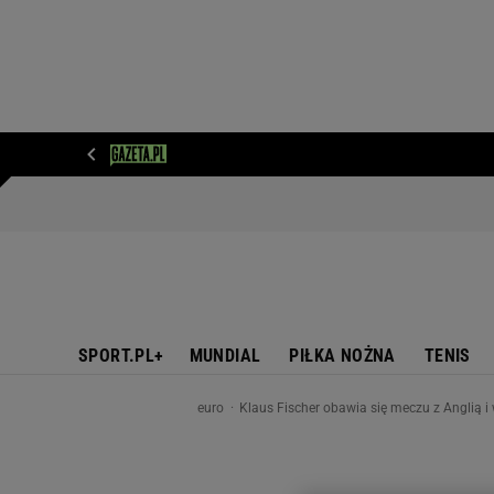
WIADOMOŚCI
NEXT
SPORT
PLOTEK
D
SPORT.PL+
MUNDIAL
PIŁKA NOŻNA
TENIS
euro
Klaus Fischer obawia się meczu z Anglią 