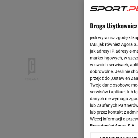
Droga Użytkownicz
jeśli wyrazisz zgodę klika
IAB, jak również Agora S
jak adresy IP, adresy e-m
marketingowych, w szcze
w swoich serwisach, aplik
dobrowolne. Jeśli nie ch
przejdź do „Ustawień Z
Twoje dane osobowe mogą
serwisów i aplikacji lub
danych nie wymaga zgody 
lub Zaufanych Partnerów
lub przez kontakt z admi
Więcej informacji o prz
Prywatności Agora S.A.