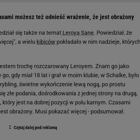
zasami możesz też odnieść wrażenie, że jest obrażony
edział się także na temat
Leroya Sane
. Powiedział, że
ięcej", a wielu
kibiców
pokładało w nim nadzieje, któryc
y jestem trochę rozczarowany Leroyem. Znam go jako
go, gdy miał 18 lat i grał w moim klubie, w Schalke, było
drybling, świetne wykończenie lewą nogą, po prostu
się złe podania, dośrodkowania z jednej strony na drugą,
 który jest na dobrej pozycji w polu karnym. Czasami
jest obrażony. Musi pokazać więcej - podsumował.