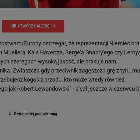
OTWÓRZ GALERIĘ
(4)
zostwami Europy
ostrzegał, że reprezentacji Niemiec bra
 Muellera, Kaia Havertza, Serge'a Gnabry'ego czy Leroy
ch szeregach wysoką jakość, ale brakuje nam
ka. Zwłaszcza gdy przeciwnik zagęszcza grę z tyłu, mu
trzebujesz kogoś z przodu, kto może wtedy również
ego jak Robert Lewandowski" - pisał jeszcze w czerwcu b