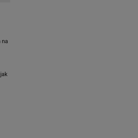
h na
 jak