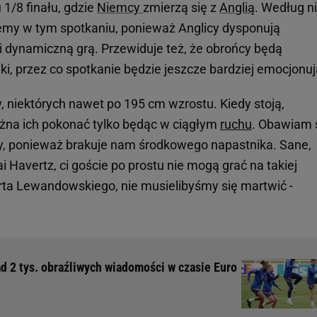
/8 finału, gdzie
Niemcy
zmierzą się z
Anglią
. Według n
my w tym spotkaniu, ponieważ Anglicy dysponują
 dynamiczną grą. Przewiduje też, że obrońcy będą
i, przez co spotkanie będzie jeszcze bardziej emocjonuj
, niektórych nawet po 195 cm wzrostu. Kiedy stoją,
żna ich pokonać tylko będąc w ciągłym
ruchu
. Obawiam s
y, ponieważ brakuje nam środkowego napastnika. Sane,
i Havertz, ci goście po prostu nie mogą grać na takiej
rta Lewandowskiego, nie musielibyśmy się martwić -
d 2 tys. obraźliwych wiadomości w czasie Euro