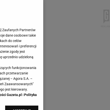
6
] Zaufanych Partnerów
woje dane osobowe takie
likach do celów
teresowań i preferencji
ażenie zgody jest
dę uprzednio udzieloną
yczących funkcjonowania
kach przetwarzanie
ązanej – Agora S.A. –
awień Zaawansowanych”
go jest kierowany.
ości Gazeta.pl
i
Polityka