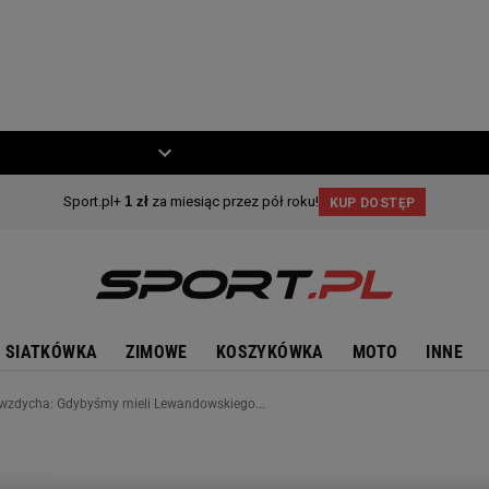
ZIECKO
MOTO
SIATKÓWKA
ZIMOWE
KOSZYKÓWKA
MOTO
INNE
i wzdycha: Gdybyśmy mieli Lewandowskiego...