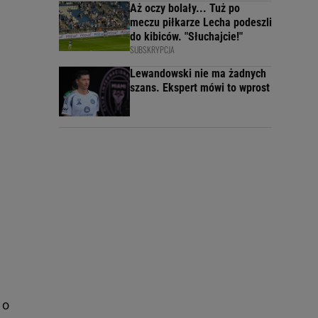
Aż oczy bolały... Tuż po
meczu piłkarze Lecha podeszli
do kibiców. "Słuchajcie!"
SUBSKRYPCJA
Lewandowski nie ma żadnych
szans. Ekspert mówi to wprost
 o