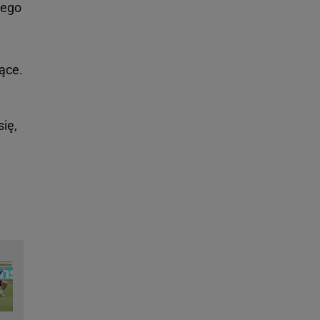
iego
ące.
ię,