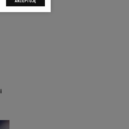
AKCEPTUJĘ
l sp. z o.o., jej
ić swoje preferencje
arzania danych poprzez
ych”. Zmiana ustawień
ach:
 celów identyfikacji.
omiar reklam i treści,
i