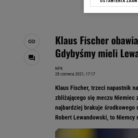
USTAWIENIA ZAA
Klikając „Akceptuję” wyra
Zaufanych Partnerów i A
dotyczące plików cookie,
odnośnik „Ustawienia pr
plików cookie możliwa je
Klaus Fischer obawia
My, nasi Zaufani Partne
Gdybyśmy mieli Lewa
Użycie dokładnych danych
Przechowywanie informacji
badnie odbiorców i uleps
NPK
28 czerwca 2021, 17:17
Klaus Fischer, trzeci napastnik n
zbliżającego się meczu Niemiec 
najbardziej brakuje środkowego n
Robert Lewandowski, to Niemcy n