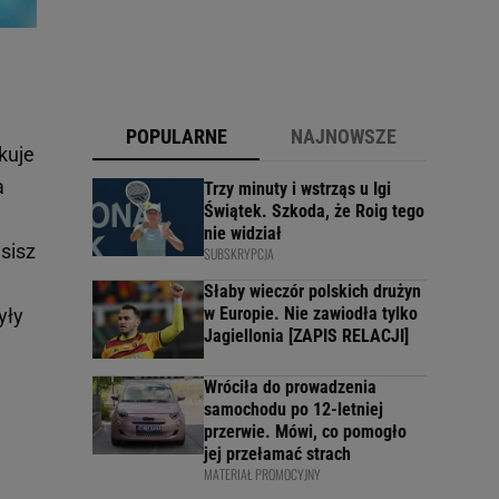
POPULARNE
NAJNOWSZE
kuje
a
Trzy minuty i wstrząs u Igi
Świątek. Szkoda, że Roig tego
nie widział
sisz
SUBSKRYPCJA
Słaby wieczór polskich drużyn
w Europie. Nie zawiodła tylko
yły
Jagiellonia [ZAPIS RELACJI]
Wróciła do prowadzenia
samochodu po 12-letniej
przerwie. Mówi, co pomogło
jej przełamać strach
MATERIAŁ PROMOCYJNY