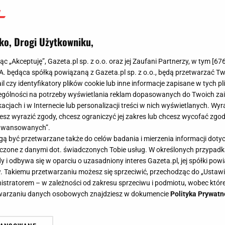
ko, Drogi Użytkowniku,
jąc „Akceptuję”, Gazeta.pl sp. z o.o. oraz jej Zaufani Partnerzy, w tym [
67
.A. będąca spółką powiązaną z Gazeta.pl sp. z o.o., będą przetwarzać T
ail czy identyfikatory plików cookie lub inne informacje zapisane w tych p
gólności na potrzeby wyświetlania reklam dopasowanych do Twoich zain
acjach i w Internecie lub personalizacji treści w nich wyświetlanych. Wyr
cesz wyrazić zgody, chcesz ograniczyć jej zakres lub chcesz wycofać zgo
aawansowanych”.
 być przetwarzane także do celów badania i mierzenia informacji dot
 łączone z danymi dot. świadczonych Tobie usług. W określonych przypad
i odbywa się w oparciu o uzasadniony interes Gazeta.pl, jej spółki powi
. Takiemu przetwarzaniu możesz się sprzeciwić, przechodząc do „Ust
nistratorem – w zależności od zakresu sprzeciwu i podmiotu, wobec które
etwarzaniu danych osobowych znajdziesz w dokumencie
Polityka Prywatn