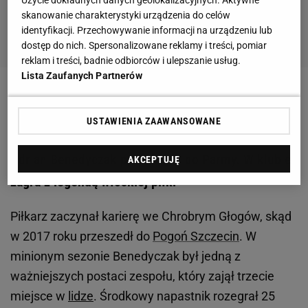
skanowanie charakterystyki urządzenia do celów
identyfikacji. Przechowywanie informacji na urządzeniu lub
dostęp do nich. Spersonalizowane reklamy i treści, pomiar
reklam i treści, badnie odbiorców i ulepszanie usług.
Lista Zaufanych Partnerów
Zobacz wideo
Duńczycy też zmienili trenera przed
Euro 2020. Tak to się właśnie robi
USTAWIENIA ZAAWANSOWANE
Adrian Benedyczak przechodzi do Parmy. W klubie
AKCEPTUJĘ
zagra z legendą włoskiej piłki
Piłkarz zaczynał karierę we Chrobrym Głogów, skąd
w 2017 roku przeszedł do
Pogoń Szczecin
. W
minionym sezonie Benedyczak był jedną z
ważniejszych postaci zespołu, który zajął trzecie
miejsce w
lidze
. Środkowy napastnik rozegrał 25