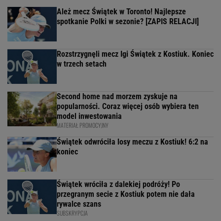
Ależ mecz Świątek w Toronto! Najlepsze
spotkanie Polki w sezonie? [ZAPIS RELACJI]
Rozstrzygnęli mecz Igi Świątek z Kostiuk. Koniec
w trzech setach
Second home nad morzem zyskuje na
popularności. Coraz więcej osób wybiera ten
model inwestowania
MATERIAŁ PROMOCYJNY
Świątek odwróciła losy meczu z Kostiuk! 6:2 na
koniec
Świątek wróciła z dalekiej podróży! Po
przegranym secie z Kostiuk potem nie dała
rywalce szans
SUBSKRYPCJA