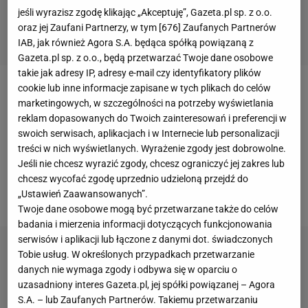
jeśli wyrazisz zgodę klikając „Akceptuję”, Gazeta.pl sp. z o.o.
oraz jej Zaufani Partnerzy, w tym [
676
] Zaufanych Partnerów
IAB, jak również Agora S.A. będąca spółką powiązaną z
Gazeta.pl sp. z o.o., będą przetwarzać Twoje dane osobowe
takie jak adresy IP, adresy e-mail czy identyfikatory plików
cookie lub inne informacje zapisane w tych plikach do celów
W tle mistrzostw Europy trwają przygotowania do
marketingowych, w szczególności na potrzeby wyświetlania
nowego sezonu, których nieodłączną częścią są
reklam dopasowanych do Twoich zainteresowań i preferencji w
swoich serwisach, aplikacjach i w Internecie lub personalizacji
transfery
. Z polskiej ekstraklasy odszedł kolejny
treści w nich wyświetlanych. Wyrażenie zgody jest dobrowolne.
utalentowany zawodnik. 20-letni Adrian Benedyczak
Jeśli nie chcesz wyrazić zgody, chcesz ograniczyć jej zakres lub
został kupiony z Pogoni Szczecin do drugoligowej
chcesz wycofać zgodę uprzednio udzieloną przejdź do
„Ustawień Zaawansowanych”.
Parmy
.
Twoje dane osobowe mogą być przetwarzane także do celów
badania i mierzenia informacji dotyczących funkcjonowania
serwisów i aplikacji lub łączone z danymi dot. świadczonych
Tobie usług. W określonych przypadkach przetwarzanie
danych nie wymaga zgody i odbywa się w oparciu o
uzasadniony interes Gazeta.pl, jej spółki powiązanej – Agora
S.A. – lub Zaufanych Partnerów. Takiemu przetwarzaniu