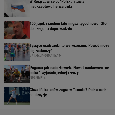
W Rosji zawrzało. "Polska stawia
nieakceptowalne warunki"
150 jajek i siedem kilo mięsa tygodniowo. Oto
do czego to doprowadziło
Tysiące osób zrobi to we wrześniu. Powód może
cię zaskoczyć
MATERIAŁ PROMOCYJNY, 18+
Pogacar jak nadczłowiek. Nawet naukowiec nie
potrafi wyjaśnić jednej rzeczy
SUBSKRYPCJA
Chwalińska znów zagra w Toronto? Polka czeka
na decyzję