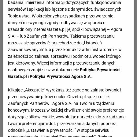
badania i mierzenia informacji dotyczących funkcjonowania
serwisów i aplikacji lub łączone z danymi dot. świadczonych
Tobie usług. W określonych przypadkach przetwarzanie
danych nie wymaga zgody i odbywa się w oparciu o
uzasadniony interes Gazeta.pl, jej spółki powiązanej – Agora
S.A. – lub Zaufanych Partnerów. Takiemu przetwarzaniu
możesz się sprzeciwić, przechodząc do „Ustawień
Zaawansowanych” lub przez kontakt z administratorem – w
zależności od zakresu sprzeciwu i podmiotu, wobec którego
jest kierowany. Więcej informacji o przetwarzaniu danych
osobowych znajdziesz w dokumencie
Polityka Prywatności
Gazeta.pl
i
Polityka Prywatności Agora S.A.
Klikając „Akceptuję” wyrażasz też zgodę na zainstalowanie i
przechowywanie plików cookie Gazeta.pl sp. z o.o., jej
Zaufanych Partnerów i Agora S.A. na Twoim urządzeniu
końcowym. Możesz w każdej chwili zmienić swoje preferencje
dotyczące plików cookie, wywołując narzędzie do zarządzania
twoimi preferencjami dot. przetwarzania danych poprzez
odnośnik „Ustawienia prywatności ” w stopce serwisu i
przechodząc do „Ustawień Zaawansowanych”. Zmiana