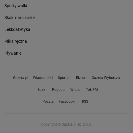
Sporty walki
Skoki narciarskie
Lekkoatletyka
Piłka ręczna
Pływanie
Gazeta.pl
Wiadomości
Sport.pl
Biznes
Gazeta Wyborcza
Buzz
Pogoda
Wideo
Tok.FM
Poczta
Facebook
RSS
Copyright © Gazeta.pl sp. z o.o.