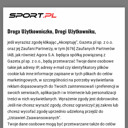
Droga Użytkowniczko, Drogi Użytkowniku,
jeśli wyrazisz zgodę klikając „Akceptuję”, Gazeta.pl sp. z o.o.
oraz jej Zaufani Partnerzy, w tym [
676
] Zaufanych Partnerów
IAB, jak również Agora S.A. będąca spółką powiązaną z
Gazeta.pl sp. z o.o., będą przetwarzać Twoje dane osobowe
Pierwsze konfrontacja Polski na
mistrzostwach
takie jak adresy IP, adresy e-mail czy identyfikatory plików
Europy
będzie mieć miejsce na stadionie w Sankt
cookie lub inne informacje zapisane w tych plikach do celów
Petersburgu.
Mecz
poprowadzi sędzia Ovidiu
marketingowych, w szczególności na potrzeby wyświetlania
reklam dopasowanych do Twoich zainteresowań i preferencji w
Hategan z Rumunii.
swoich serwisach, aplikacjach i w Internecie lub personalizacji
treści w nich wyświetlanych. Wyrażenie zgody jest dobrowolne.
Jeśli nie chcesz wyrazić zgody, chcesz ograniczyć jej zakres lub
chcesz wycofać zgodę uprzednio udzieloną przejdź do
„Ustawień Zaawansowanych”.
Twoje dane osobowe mogą być przetwarzane także do celów