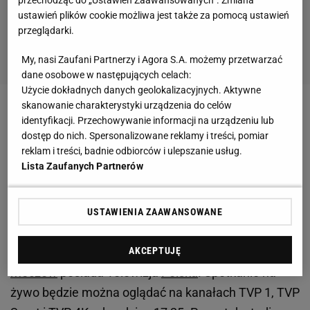
ustawień plików cookie możliwa jest także za pomocą ustawień
przeglądarki.
My, nasi Zaufani Partnerzy i Agora S.A. możemy przetwarzać
dane osobowe w następujących celach:
Użycie dokładnych danych geolokalizacyjnych. Aktywne
skanowanie charakterystyki urządzenia do celów
Zobacz wideo
Prezes PZPN Zbigniew Boniek ocenia
identyfikacji. Przechowywanie informacji na urządzeniu lub
brak podstawowych i ważnych piłkarzy reprezentacji
dostęp do nich. Spersonalizowane reklamy i treści, pomiar
reklam i treści, badnie odbiorców i ulepszanie usług.
Polski na turnieju EURO 2020
Lista Zaufanych Partnerów
Mecz Polska-Słowacja. Gdzie i o której oglądać?
USTAWIENIA ZAAWANSOWANE
Mecz Polski ze
Słowacją
odbędzie się 14 czerwca o
AKCEPTUJĘ
godzinie 18:00. Prawo do transmisji wszystkich
meczów
posiada Telewizja
Polska
. Spotkanie na
żywo będzie można oglądać na kanałach TVP 1, TVP