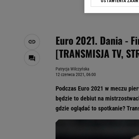
USTAWIENIA ZAA
Klikając „Akceptuję” wyra
Zaufanych Partnerów i A
dotyczące plików cookie,
odnośnik „Ustawienia pr
plików cookie możliwa je
Euro 2021. Dania - F
My, nasi Zaufani Partne
[TRANSMISJA TV, ST
Użycie dokładnych danych
Przechowywanie informacji
badnie odbiorców i uleps
Patrycja Wilczyńska
12 czerwca 2021, 06:00
Podczas Euro 2021 w meczu pierws
będzie to debiut na mistrzostwac
gdzie oglądać to spotkanie? Tran