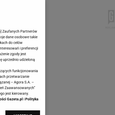
6
] Zaufanych Partnerów
woje dane osobowe takie
likach do celów
teresowań i preferencji
ażenie zgody jest
dę uprzednio udzieloną
yczących funkcjonowania
kach przetwarzanie
ązanej – Agora S.A. –
awień Zaawansowanych”
go jest kierowany.
ości Gazeta.pl
i
Polityka