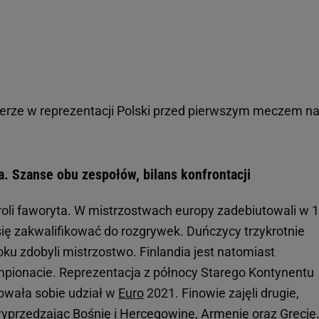
ferze w reprezentacji Polski przed pierwszym meczem n
a. Szanse obu zespołów, bilans konfrontacji
li faworyta. W mistrzostwach europy zadebiutowali w 
m się zakwalifikować do rozgrywek. Duńczycy trzykrotnie
oku zdobyli mistrzostwo. Finlandia jest natomiast
pionacie. Reprezentacja z północy Starego Kontynentu
owała sobie udział w
Euro
2021. Finowie zajęli drugie,
przedzając Bośnię i Hercegowinę, Armenię oraz Grecję