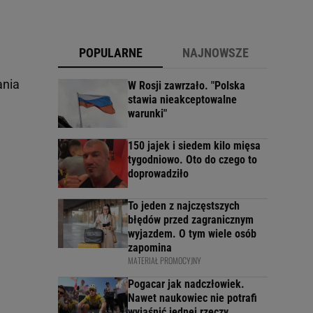
POPULARNE
NAJNOWSZE
ania
W Rosji zawrzało. "Polska
stawia nieakceptowalne
warunki"
150 jajek i siedem kilo mięsa
tygodniowo. Oto do czego to
doprowadziło
To jeden z najczęstszych
błędów przed zagranicznym
wyjazdem. O tym wiele osób
zapomina
MATERIAŁ PROMOCYJNY
Pogacar jak nadczłowiek.
Nawet naukowiec nie potrafi
wyjaśnić jednej rzeczy