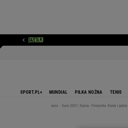
WIADOMOŚCI
NEXT
SPORT
PLOTEK
D
SPORT.PL+
MUNDIAL
PIŁKA NOŻNA
TENIS
euro
Euro 2021. Dania - Finlandia. Kiedy i gd