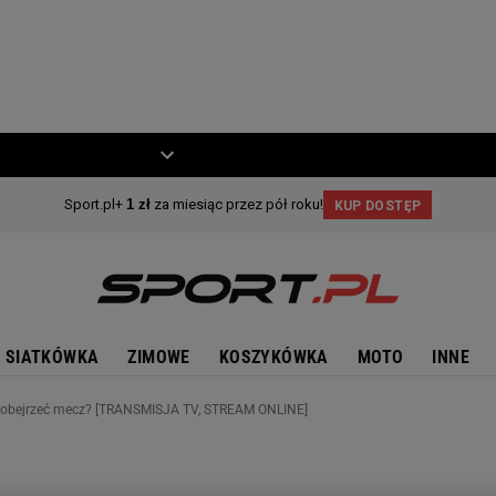
ZIECKO
MOTO
SIATKÓWKA
ZIMOWE
KOSZYKÓWKA
MOTO
INNE
zie obejrzeć mecz? [TRANSMISJA TV, STREAM ONLINE]