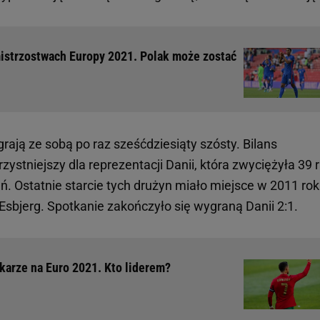
mistrzostwach Europy 2021. Polak może zostać
rają ze sobą po raz sześćdziesiąty szósty. Bilans
rzystniejszy dla reprezentacji Danii, która zwyciężyła 39 
ń. Ostatnie starcie tych drużyn miało miejsce w 2011 ro
sbjerg. Spotkanie zakończyło się wygraną Danii 2:1.
łkarze na Euro 2021. Kto liderem?