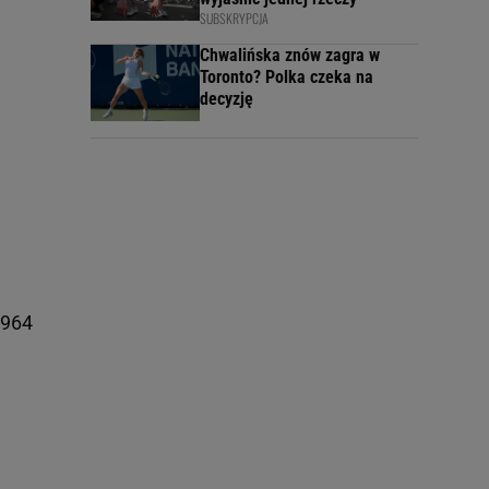
SUBSKRYPCJA
Chwalińska znów zagra w
Toronto? Polka czeka na
decyzję
a
1964
.