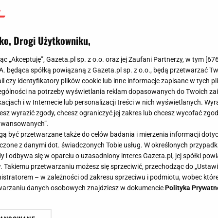
ko, Drogi Użytkowniku,
jąc „Akceptuję”, Gazeta.pl sp. z o.o. oraz jej Zaufani Partnerzy, w tym [
67
.A. będąca spółką powiązaną z Gazeta.pl sp. z o.o., będą przetwarzać T
ail czy identyfikatory plików cookie lub inne informacje zapisane w tych p
gólności na potrzeby wyświetlania reklam dopasowanych do Twoich zain
acjach i w Internecie lub personalizacji treści w nich wyświetlanych. Wyr
cesz wyrazić zgody, chcesz ograniczyć jej zakres lub chcesz wycofać zgo
aawansowanych”.
 być przetwarzane także do celów badania i mierzenia informacji dot
 łączone z danymi dot. świadczonych Tobie usług. W określonych przypad
i odbywa się w oparciu o uzasadniony interes Gazeta.pl, jej spółki powi
. Takiemu przetwarzaniu możesz się sprzeciwić, przechodząc do „Ust
nistratorem – w zależności od zakresu sprzeciwu i podmiotu, wobec które
etwarzaniu danych osobowych znajdziesz w dokumencie
Polityka Prywatn