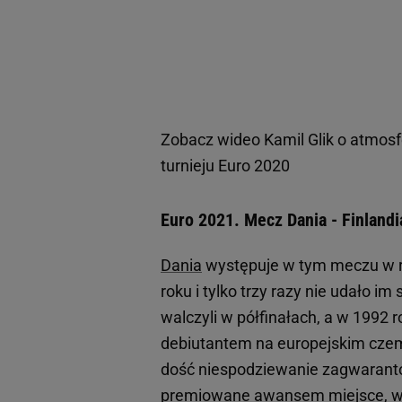
Zobacz wideo
Kamil Glik o atmos
turnieju Euro 2020
Euro 2021. Mecz Dania - Finlandi
Dania
występuje w tym meczu w ro
roku i tylko trzy razy nie udało i
walczyli w półfinałach, a w 1992 r
debiutantem na europejskim czem
dość niespodziewanie zagwarant
premiowane awansem miejsce, wy