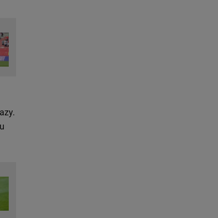
razy.
ku