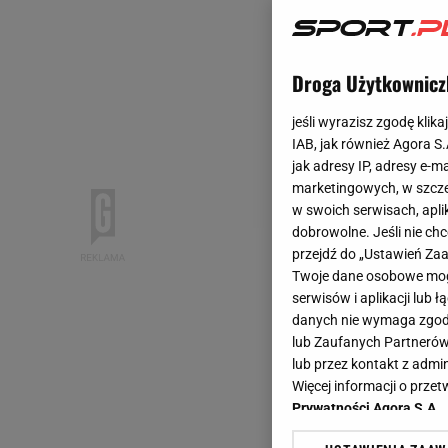
Droga Użytkownicz
jeśli wyrazisz zgodę klika
IAB, jak również Agora S
jak adresy IP, adresy e-m
marketingowych, w szcze
w swoich serwisach, aplik
dobrowolne. Jeśli nie ch
przejdź do „Ustawień Z
Twoje dane osobowe mogą
serwisów i aplikacji lub
danych nie wymaga zgody 
lub Zaufanych Partnerów
lub przez kontakt z admi
Więcej informacji o prz
Prywatności Agora S.A.