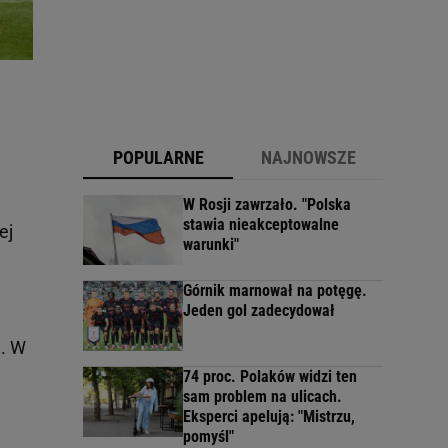
POPULARNE
NAJNOWSZE
W Rosji zawrzało. "Polska
stawia nieakceptowalne
ej
warunki"
Górnik marnował na potęgę.
Jeden gol zadecydował
". W
74 proc. Polaków widzi ten
sam problem na ulicach.
Eksperci apelują: "Mistrzu,
pomyśl"