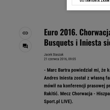
USTAWIENIA ZAA
Klikając „Akceptuję” wyra
Zaufanych Partnerów i A
dotyczące plików cookie,
odnośnik „Ustawienia pr
plików cookie możliwa je
Euro 2016. Chorwacja
My, nasi Zaufani Partne
Busquets i Iniesta s
Użycie dokładnych danych
Przechowywanie informacji
badnie odbiorców i uleps
Jacek Staszak
21 czerwca 2016, 09:05
- Marc Bartra powiedział mi, że 
Andres Iniesta został z własną fam
mówił na konferencji prasowej p
Rakitić. Mecz Chorwacja - Hiszpan
Sport.pl LIVE).