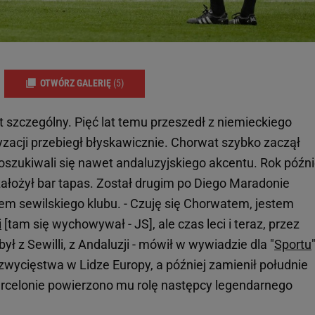
OTWÓRZ GALERIĘ
(5)
st szczególny. Pięć lat temu przeszedł z niemieckiego
tyzacji przebiegł błyskawicznie. Chorwat szybko zaczął
oszukiwali się nawet andaluzyjskiego akcentu. Rok późni
założył bar tapas. Został drugim po Diego Maradonie
em sewilskiego klubu. - Czuję się Chorwatem, jestem
i
[tam się wychowywał - JS], ale czas leci i teraz, przez
ył z Sewilli, z Andaluzji - mówił w wywiadzie dla "
Sportu
zwycięstwa w Lidze Europy, a później zamienił południe
Barcelonie powierzono mu rolę następcy legendarnego