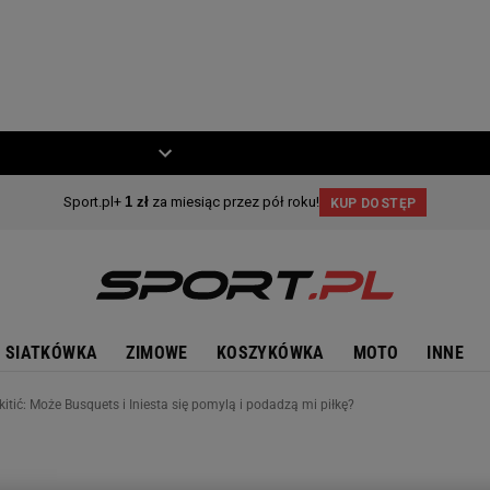
ZIECKO
MOTO
SIATKÓWKA
ZIMOWE
KOSZYKÓWKA
MOTO
INNE
itić: Może Busquets i Iniesta się pomylą i podadzą mi piłkę?