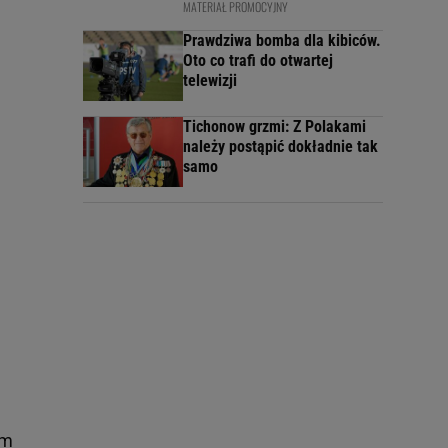
MATERIAŁ PROMOCYJNY
Prawdziwa bomba dla kibiców.
Oto co trafi do otwartej
telewizji
Tichonow grzmi: Z Polakami
należy postąpić dokładnie tak
samo
ym