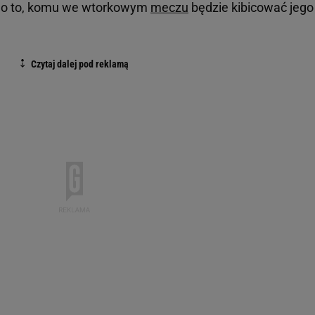
any o to, komu we wtorkowym
meczu
będzie kibicować jego