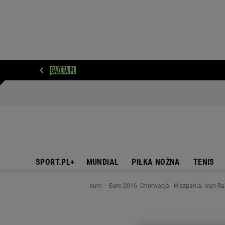
WIADOMOŚCI
NEXT
SPORT
PLOTEK
D
SPORT.PL+
MUNDIAL
PIŁKA NOŻNA
TENIS
euro
Euro 2016. Chorwacja - Hiszpania. Ivan Rak