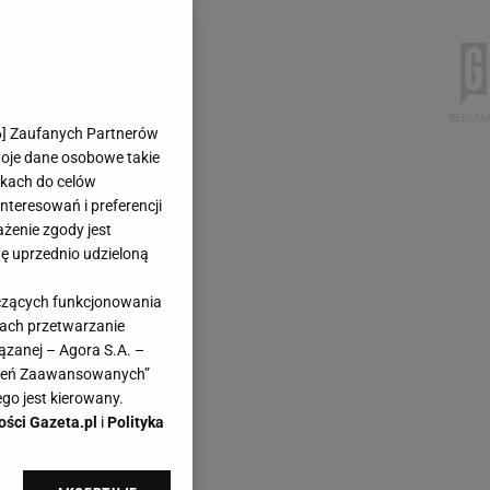
6
] Zaufanych Partnerów
woje dane osobowe takie
likach do celów
teresowań i preferencji
ażenie zgody jest
dę uprzednio udzieloną
yczących funkcjonowania
kach przetwarzanie
ązanej – Agora S.A. –
awień Zaawansowanych”
go jest kierowany.
ości Gazeta.pl
i
Polityka