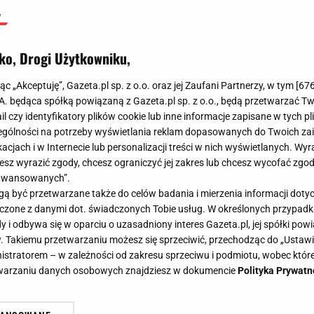
ko, Drogi Użytkowniku,
jąc „Akceptuję”, Gazeta.pl sp. z o.o. oraz jej Zaufani Partnerzy, w tym [
67
.A. będąca spółką powiązaną z Gazeta.pl sp. z o.o., będą przetwarzać T
ail czy identyfikatory plików cookie lub inne informacje zapisane w tych p
gólności na potrzeby wyświetlania reklam dopasowanych do Twoich zain
acjach i w Internecie lub personalizacji treści w nich wyświetlanych. Wyr
cesz wyrazić zgody, chcesz ograniczyć jej zakres lub chcesz wycofać zgo
aawansowanych”.
 być przetwarzane także do celów badania i mierzenia informacji dot
 łączone z danymi dot. świadczonych Tobie usług. W określonych przypad
i odbywa się w oparciu o uzasadniony interes Gazeta.pl, jej spółki powi
. Takiemu przetwarzaniu możesz się sprzeciwić, przechodząc do „Ust
nistratorem – w zależności od zakresu sprzeciwu i podmiotu, wobec które
etwarzaniu danych osobowych znajdziesz w dokumencie
Polityka Prywatn