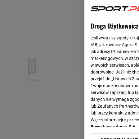
Droga Użytkownicz
jeśli wyrazisz zgodę klika
IAB, jak również Agora S
jak adresy IP, adresy e-m
marketingowych, w szcze
w swoich serwisach, aplik
dobrowolne. Jeśli nie ch
przejdź do „Ustawień Z
Twoje dane osobowe mogą
serwisów i aplikacji lub
danych nie wymaga zgody 
lub Zaufanych Partnerów
lub przez kontakt z admi
Więcej informacji o prz
Prywatności Agora S.A.