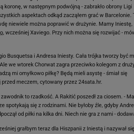
jną koronę, w następnym podwójną - zabrakło obrony Ligi
szystkich aspektach odkąd zacząłem grać w Barcelonie. 
wdę niewiele można poprawić w drużynie. Mamy Iniestę,
o
, wcześniej Xaviego. Przy nich można się rozwijać - mó
gio Busquetsa i Andresa Iniesty. Cała trójka tworzy być 
. Ale we wtorek Chorwat zagra przeciwko kolegom z druż
adzą mi omyłkowo piłkę? Będą mieli asystę - śmiał się
j przed meczem, cytowany przez 24sata.hr.
 zawodnik to rzadkość. A Rakitić poszedł za ciosem. - Ma
ze spotykają się z rodzinami. Nie byłoby źle, gdyby Andr
dpoczął od piłki na kilka dni. Niech nie gra z nami - dodaw
niej grałbym teraz dla Hiszpanii z Iniestą i nazywał si