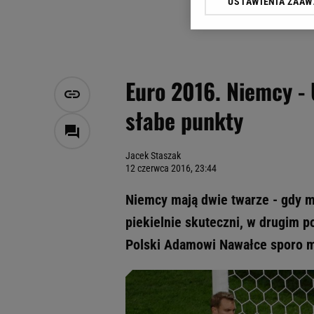
USTAWIENIA ZAA
Klikając „Akceptuję” wyra
Zaufanych Partnerów i A
dotyczące plików cookie,
odnośnik „Ustawienia pr
plików cookie możliwa je
Euro 2016. Niemcy -
My, nasi Zaufani Partne
słabe punkty
Użycie dokładnych danych
Przechowywanie informacji
badnie odbiorców i uleps
Jacek Staszak
12 czerwca 2016, 23:44
Niemcy mają dwie twarze - gdy ma
piekielnie skuteczni, w drugim p
Polski Adamowi Nawałce sporo ma