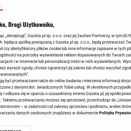
ko, Drogi Użytkowniku,
jąc „Akceptuję”, Gazeta.pl sp. z o.o. oraz jej Zaufani Partnerzy, w tym [
67
.A. będąca spółką powiązaną z Gazeta.pl sp. z o.o., będą przetwarzać T
ail czy identyfikatory plików cookie lub inne informacje zapisane w tych p
gólności na potrzeby wyświetlania reklam dopasowanych do Twoich zain
acjach i w Internecie lub personalizacji treści w nich wyświetlanych. Wyr
cesz wyrazić zgody, chcesz ograniczyć jej zakres lub chcesz wycofać zgo
aawansowanych”.
 być przetwarzane także do celów badania i mierzenia informacji dot
 łączone z danymi dot. świadczonych Tobie usług. W określonych przypad
i odbywa się w oparciu o uzasadniony interes Gazeta.pl, jej spółki powi
. Takiemu przetwarzaniu możesz się sprzeciwić, przechodząc do „Ust
nistratorem – w zależności od zakresu sprzeciwu i podmiotu, wobec które
etwarzaniu danych osobowych znajdziesz w dokumencie
Polityka Prywatn