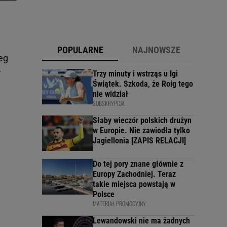
POPULARNE
NAJNOWSZE
eg
r
Trzy minuty i wstrząs u Igi
Świątek. Szkoda, że Roig tego
nie widział
SUBSKRYPCJA
Słaby wieczór polskich drużyn
w Europie. Nie zawiodła tylko
Jagiellonia [ZAPIS RELACJI]
Do tej pory znane głównie z
Europy Zachodniej. Teraz
takie miejsca powstają w
Polsce
MATERIAŁ PROMOCYJNY
Lewandowski nie ma żadnych