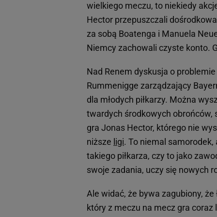
wielkiego meczu, to niekiedy akc
Hector przepuszczali dośrodkowan
za sobą Boatenga i Manuela Neuera
Niemcy zachowali czyste konto. G
Nad Renem dyskusja o problemie w
Rummenigge zarządzający Bayern
dla młodych piłkarzy. Można wysz
twardych środkowych obrońców, s
gra Jonas Hector, którego nie wys
niższe
ligi
. To niemal samorodek, a
takiego piłkarza, czy to jako zawo
swoje zadania, uczy się nowych ro
Ale widać, że bywa zagubiony, że
który z meczu na mecz gra coraz 