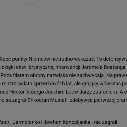
Słabe punkty Niemców nietrudno wskazać. To defensyw
 dzięki ekwilibrystycznej interwencji Jerome'a Boatenga
ki. Poza filarem obrony nazwiska nie zachwycają. Na praw
- mistrz świata sprzed dwóch lat, ale grający wówczas p
 Jonas Hector, którego Joachim Loew darzy zaufaniem. A 
lsa zagrał Shkodran Mustafi, zdobywca pierwszej bra
Andrij Jarmołenko i Jewhen Konopljanka - nie zagrali