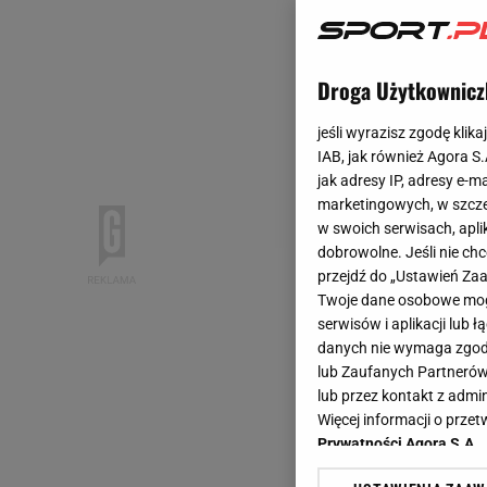
Droga Użytkownicz
jeśli wyrazisz zgodę klika
IAB, jak również Agora S
jak adresy IP, adresy e-m
marketingowych, w szcze
w swoich serwisach, aplik
dobrowolne. Jeśli nie ch
przejdź do „Ustawień Z
Twoje dane osobowe mogą
serwisów i aplikacji lub
danych nie wymaga zgody 
lub Zaufanych Partnerów
lub przez kontakt z admi
Więcej informacji o prz
Prywatności Agora S.A.