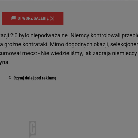
OTWÓRZ GALERIĘ
(5)
acji 2:0 było niepodważalne. Niemcy kontrolowali przebi
a groźne kontrataki. Mimo dogodnych okazji, selekcjone
sumował mecz: - Nie wiedzieliśmy, jak zagrają niemieccy
yna.