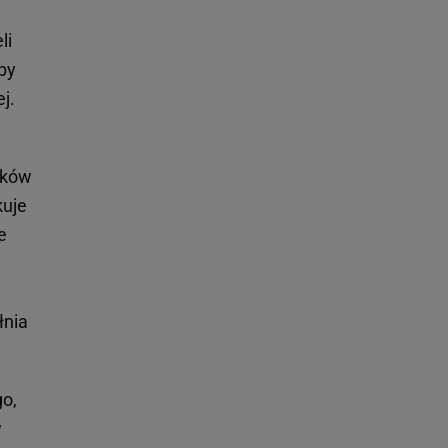
li
 by
j.
nków
kuje
e
łnia
go,
w