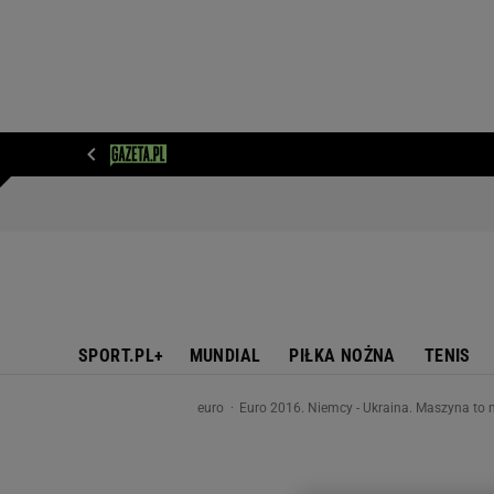
WIADOMOŚCI
NEXT
SPORT
PLOTEK
D
SPORT.PL+
MUNDIAL
PIŁKA NOŻNA
TENIS
euro
Euro 2016. Niemcy - Ukraina. Maszyna to 