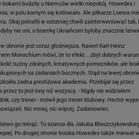
je bokami budziły u Niemców wielki niepokój. Howedes i
ia, w polu karnym się kotłowało. Ale piłkarze Loewa mie
. Obaj potrafili w ostatniej chwili zainterweniować tak,
dyby nie oni, o bramkę Ukraińcom byłoby znacznie łatwie
 obronie jest coraz głośniejsza. Nawet Karl-Heinz
em Monachium mówi, że to efekt... zbyt dobrych waru
kolić tuziny zdolnych, kreatywnych pomocników, ale bra
kupionych na zadaniach bocznych. Stąd na lewej obroni
zkoliła żadna prestiżowa akademia. Przebijał się przez
 przez to jest inny niż wszyscy. - Nigdy nie widziałem
dnik, czy trener - mówił jego trener klubowy. Hector wype
związań. Nic mniej, nic więcej. Zadaniowiec.
 łatwo go minąć. To szansa dla Jakuba Błaszczykowskie
lepiej. Po drugiej stronie boiska Howedes także miewał 