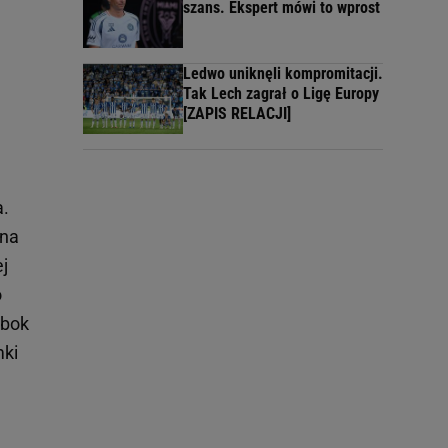
szans. Ekspert mówi to wprost
Ledwo uniknęli kompromitacji.
Tak Lech zagrał o Ligę Europy
[ZAPIS RELACJI]
a.
 na
ej
o
obok
mki