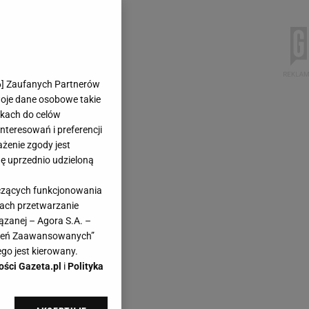
6
] Zaufanych Partnerów
woje dane osobowe takie
likach do celów
teresowań i preferencji
ażenie zgody jest
dę uprzednio udzieloną
yczących funkcjonowania
kach przetwarzanie
ązanej – Agora S.A. –
awień Zaawansowanych”
go jest kierowany.
ości Gazeta.pl
i
Polityka