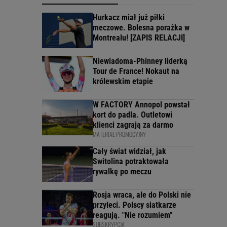
Hurkacz miał już piłki
meczowe. Bolesna porażka w
Montrealu! [ZAPIS RELACJI]
Niewiadoma-Phinney liderką
Tour de France! Nokaut na
królewskim etapie
W FACTORY Annopol powstał
kort do padla. Outletowi
klienci zagrają za darmo
MATERIAŁ PROMOCYJNY
Cały świat widział, jak
Switolina potraktowała
rywalkę po meczu
Rosja wraca, ale do Polski nie
przyleci. Polscy siatkarze
reagują. "Nie rozumiem"
SUBSKRYPCJA