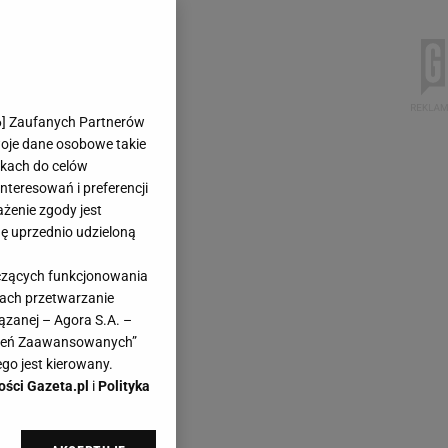
6
] Zaufanych Partnerów
woje dane osobowe takie
likach do celów
teresowań i preferencji
ażenie zgody jest
dę uprzednio udzieloną
yczących funkcjonowania
kach przetwarzanie
ązanej – Agora S.A. –
awień Zaawansowanych”
go jest kierowany.
ości Gazeta.pl
i
Polityka