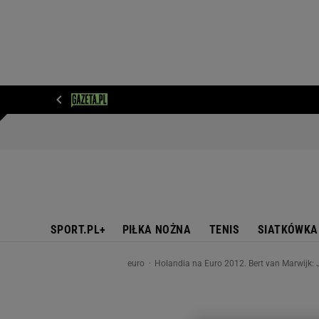
WIADOMOŚCI
NEXT
SPORT
PLOTEK
D
SPORT.PL+
PIŁKA NOŻNA
TENIS
SIATKÓWKA
euro
Holandia na Euro 2012. Bert van Marwijk: 