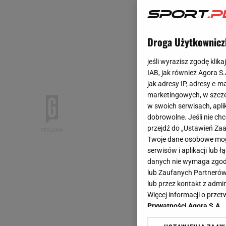
Droga Użytkownicz
jeśli wyrazisz zgodę klika
IAB, jak również Agora S
jak adresy IP, adresy e-m
marketingowych, w szcze
w swoich serwisach, aplik
dobrowolne. Jeśli nie ch
przejdź do „Ustawień Z
Twoje dane osobowe mogą
serwisów i aplikacji lub
danych nie wymaga zgody 
lub Zaufanych Partnerów
lub przez kontakt z admi
Więcej informacji o prz
Prywatności Agora S.A.