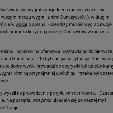
ów świata nie wygrała ani jednego
meczu
, więcej, nie
erwszym meczu wygrali z nimi Duńczycy(0:1), w drugim
yć się w
walce
o awans, Holendrzy musieli wygrać swoje
dwóch bramek i liczyć na porażkę Duńczyków w meczu z
Holandii postawił na ofensywę, wystawiając do pierwsze
-Jana Huntelaara. - To był specjalna sytuacja. Ponieważ j
emis to dobry wynik, prowadzi do dogrywki lub rzutów karn
ygrać różnicą przynajmniej dwóch goli, trzeba było zat
wijk.
y wyszli na prowadzenie po golu van der Vaarta. - Czasa
nie. Na początku wszystko układało się po naszej myśli,
er Oranje.