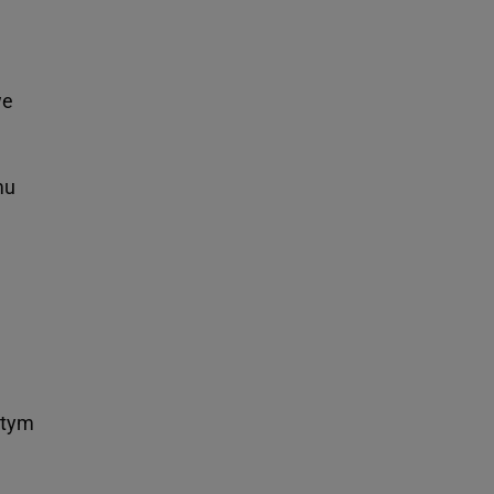
we
mu
 tym