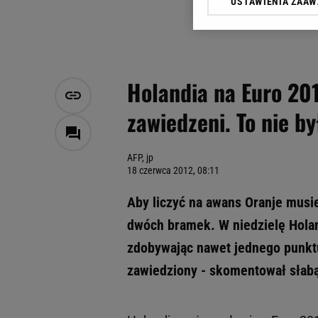
USTAWIENIA ZAA
Klikając „Akceptuję” wyra
Zaufanych Partnerów i A
dotyczące plików cookie,
odnośnik „Ustawienia pr
plików cookie możliwa je
Holandia na Euro 201
My, nasi Zaufani Partne
zawiedzeni. To nie b
Użycie dokładnych danych
Przechowywanie informacji
badnie odbiorców i uleps
AFP, jp
18 czerwca 2012, 08:11
Aby liczyć na awans Oranje musie
dwóch bramek. W niedzielę Holand
zdobywając nawet jednego punktu
zawiedziony - skomentował słabą