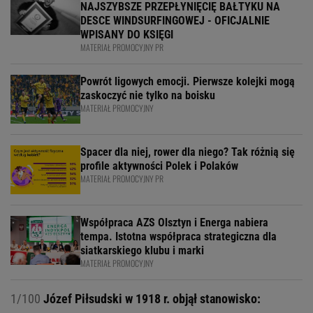
NAJSZYBSZE PRZEPŁYNIĘCIĘ BAŁTYKU NA
DESCE WINDSURFINGOWEJ - OFICJALNIE
WPISANY DO KSIĘGI
MATERIAŁ PROMOCYJNY PR
Powrót ligowych emocji. Pierwsze kolejki mogą
zaskoczyć nie tylko na boisku
MATERIAŁ PROMOCYJNY
Spacer dla niej, rower dla niego? Tak różnią się
profile aktywności Polek i Polaków
MATERIAŁ PROMOCYJNY PR
Współpraca AZS Olsztyn i Energa nabiera
tempa. Istotna współpraca strategiczna dla
siatkarskiego klubu i marki
MATERIAŁ PROMOCYJNY
1/100
Józef Piłsudski w 1918 r. objął stanowisko: