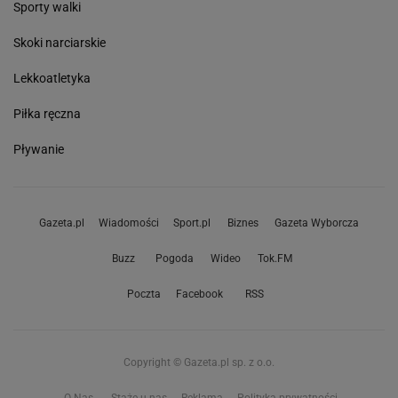
Sporty walki
Skoki narciarskie
Lekkoatletyka
Piłka ręczna
Pływanie
Gazeta.pl
Wiadomości
Sport.pl
Biznes
Gazeta Wyborcza
Buzz
Pogoda
Wideo
Tok.FM
Poczta
Facebook
RSS
Copyright © Gazeta.pl sp. z o.o.