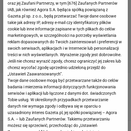
oraz jej Zaufani Partnerzy, w tym [
676
] Zaufanych Partnerów
IAB, jak również Agora S.A. będąca spółką powiązaną z
Gazeta.pl sp. z o.o., będą przetwarzać Twoje dane osobowe
takie jak adresy IP, adresy e-mail czy identyfikatory plików
cookie lub inne informacje zapisane w tych plikach do celów
marketingowych, w szczególności na potrzeby wyświetlania
reklam dopasowanych do Twoich zainteresowań i preferencji w
swoich serwisach, aplikacjach i w Internecie lub personalizacji
treści w nich wyświetlanych. Wyrażenie zgody jest dobrowolne.
Jeśli nie chcesz wyrazić zgody, chcesz ograniczyć jej zakres lub
chcesz wycofać zgodę uprzednio udzieloną przejdź do
„Ustawień Zaawansowanych”.
Twoje dane osobowe mogą być przetwarzane także do celów
ELIZA RUCKA
badania i mierzenia informacji dotyczących funkcjonowania
serwisów i aplikacji lub łączone z danymi dot. świadczonych
Kowalczyk uroniła łzę po tym, co zrobiła Polka!
Tobie usług. W określonych przypadkach przetwarzanie
"Możesz płakać"
danych nie wymaga zgody i odbywa się w oparciu o
22 LUTEGO 2026, 12:26
Paweł Matys,
uzasadniony interes Gazeta.pl, jej spółki powiązanej – Agora
S.A. – lub Zaufanych Partnerów. Takiemu przetwarzaniu
możesz się sprzeciwić, przechodząc do „Ustawień
Ona jest niesamowita! Kolejne mistrzostwo