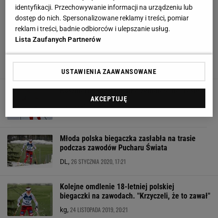
identyfikacji. Przechowywanie informacji na urządzeniu lub
dostęp do nich. Spersonalizowane reklamy i treści, pomiar
reklam i treści, badnie odbiorców i ulepszanie usług.
Lista Zaufanych Partnerów
USTAWIENIA ZAAWANSOWANE
Koszmarne wieści. Polka zemdlała na trasie
AKCEPTUJĘ
6 GRUDNIA 2025, 16:02
Agnieszka Piskorz,
Młoda polska biegaczka zasłabła na trasie
podczas zawodów Pucharu Świata
26 STYCZNIA 2020, 17:21
DL,
Kolejne omdlenie 18-letniej polskiej
biegaczki na zawodach. "Krzyczeli, że to zawał"
24 LISTOPADA 2019, 20:21
kg,