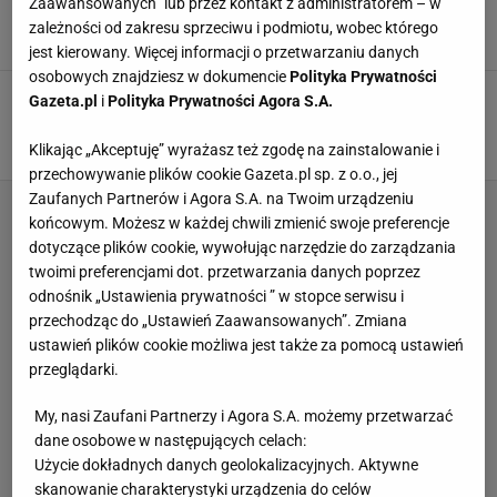
Zaawansowanych” lub przez kontakt z administratorem – w
olimpijskie. Nokaut
zależności od zakresu sprzeciwu i podmiotu, wobec którego
12 LUTEGO 2026, 14:38
Bartosz Królikowski,
jest kierowany. Więcej informacji o przetwarzaniu danych
osobowych znajdziesz w dokumencie
Polityka Prywatności
Justyna Kowalczyk nie kryje radości. Niebywały
Gazeta.pl
i
Polityka Prywatności Agora S.A.
sukces Polki!
31 GRUDNIA 2025, 17:40
Jacek Hafka,
Klikając „Akceptuję” wyrażasz też zgodę na zainstalowanie i
przechowywanie plików cookie Gazeta.pl sp. z o.o., jej
Zaufanych Partnerów i Agora S.A. na Twoim urządzeniu
końcowym. Możesz w każdej chwili zmienić swoje preferencje
dotyczące plików cookie, wywołując narzędzie do zarządzania
twoimi preferencjami dot. przetwarzania danych poprzez
odnośnik „Ustawienia prywatności ” w stopce serwisu i
przechodząc do „Ustawień Zaawansowanych”. Zmiana
ustawień plików cookie możliwa jest także za pomocą ustawień
przeglądarki.
My, nasi Zaufani Partnerzy i Agora S.A. możemy przetwarzać
dane osobowe w następujących celach:
Użycie dokładnych danych geolokalizacyjnych. Aktywne
skanowanie charakterystyki urządzenia do celów