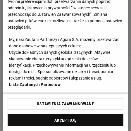
twoimi preferencjami dot. przetwarzania danych poprzez
odnośnik „Ustawienia prywatności ” w stopce serwisu i
przechodząc do „Ustawień Zaawansowanych”. Zmiana
ustawień plików cookie możliwa jest także za pomocą ustawień
przeglądarki.
My, nasi Zaufani Partnerzy i Agora S.A. możemy przetwarzać
dane osobowe w następujących celach:
Użycie dokładnych danych geolokalizacyjnych. Aktywne
skanowanie charakterystyki urządzenia do celów
El. MŚ 2018. Polscy kibice zatrzymani przez
identyfikacji. Przechowywanie informacji na urządzeniu lub
policję przed meczem z Danią
dostęp do nich. Spersonalizowane reklamy i treści, pomiar
1 WRZEŚNIA 2017, 18:34
Bartosz Rzemiński,
reklam i treści, badnie odbiorców i ulepszanie usług.
Lista Zaufanych Partnerów
El. MŚ 2018. Polska - Rumunia 3:1. Drzwi na
mundial w Rosji szeroko otwarte. Hat-trick
Roberta Lewandowskiego
USTAWIENIA ZAAWANSOWANE
10 CZERWCA 2017, 22:47
Bartłomiej Kubiak,
AKCEPTUJĘ
Łukasz Piszczek dla Sport.pl: Na mundial teraz
albo nigdy