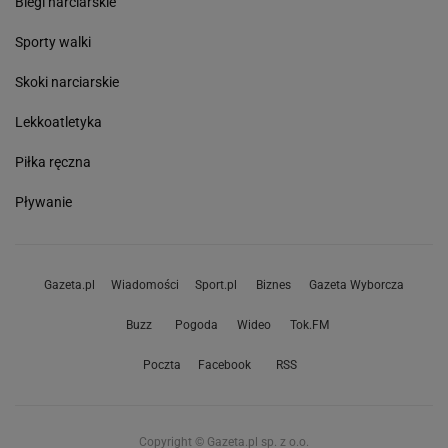
Biegi narciarskie
Sporty walki
Skoki narciarskie
Lekkoatletyka
Piłka ręczna
Pływanie
Gazeta.pl
Wiadomości
Sport.pl
Biznes
Gazeta Wyborcza
Buzz
Pogoda
Wideo
Tok.FM
Poczta
Facebook
RSS
Copyright © Gazeta.pl sp. z o.o.