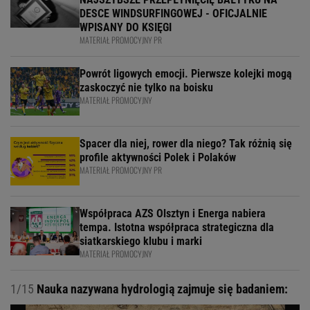
DESCE WINDSURFINGOWEJ - OFICJALNIE
WPISANY DO KSIĘGI
MATERIAŁ PROMOCYJNY PR
Powrót ligowych emocji. Pierwsze kolejki mogą
zaskoczyć nie tylko na boisku
MATERIAŁ PROMOCYJNY
Spacer dla niej, rower dla niego? Tak różnią się
profile aktywności Polek i Polaków
MATERIAŁ PROMOCYJNY PR
Współpraca AZS Olsztyn i Energa nabiera
tempa. Istotna współpraca strategiczna dla
siatkarskiego klubu i marki
MATERIAŁ PROMOCYJNY
1/15
Nauka nazywana hydrologią zajmuje się badaniem: