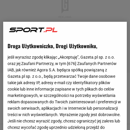
Droga Użytkowniczko, Drogi Użytkowniku,
jeśli wyrazisz zgodę klikając „Akceptuję”, Gazeta.pl sp. z o.o.
oraz jej Zaufani Partnerzy, w tym [
676
] Zaufanych Partnerów
IAB, jak również Agora S.A. będąca spółką powiązaną z
Gazeta.pl sp. z o.o., będą przetwarzać Twoje dane osobowe
takie jak adresy IP, adresy e-mail czy identyfikatory plików
ELIMINACJE MISTRZOSTW ŚWIATA
cookie lub inne informacje zapisane w tych plikach do celów
marketingowych, w szczególności na potrzeby wyświetlania
El. MŚ 2018. Szpilka odwiedził kadrowiczów.
reklam dopasowanych do Twoich zainteresowań i preferencji w
"Czasem dobrze jest przegrać. Na wszystko
swoich serwisach, aplikacjach i w Internecie lub personalizacji
można wtedy spojrzeć inaczej"
treści w nich wyświetlanych. Wyrażenie zgody jest dobrowolne.
2 WRZEŚNIA 2017, 23:00
Kacper Sosnowski,
Jeśli nie chcesz wyrazić zgody, chcesz ograniczyć jej zakres lub
chcesz wycofać zgodę uprzednio udzieloną przejdź do