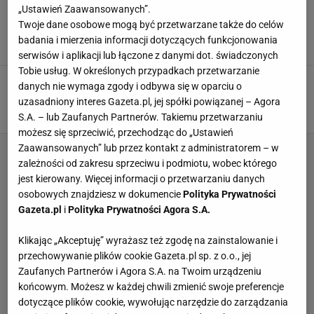
El. MŚ 2018. Hiszpanie demolują Włochów w
„Ustawień Zaawansowanych”.
hitowym starciu. 15 goli w sobotnich
Twoje dane osobowe mogą być przetwarzane także do celów
spotkaniach
badania i mierzenia informacji dotyczących funkcjonowania
2 WRZEŚNIA 2017, 22:50
Bartosz Rzemiński,
serwisów i aplikacji lub łączone z danymi dot. świadczonych
Tobie usług. W określonych przypadkach przetwarzanie
Skandal podczas meczu Czechów z Niemcami.
danych nie wymaga zgody i odbywa się w oparciu o
Kibice krzyczeli "Sieg Heil" podczas spotkania
uzasadniony interes Gazeta.pl, jej spółki powiązanej – Agora
2 WRZEŚNIA 2017, 19:38
Bartosz Rzemiński,
S.A. – lub Zaufanych Partnerów. Takiemu przetwarzaniu
możesz się sprzeciwić, przechodząc do „Ustawień
Zaawansowanych” lub przez kontakt z administratorem – w
zależności od zakresu sprzeciwu i podmiotu, wobec którego
jest kierowany. Więcej informacji o przetwarzaniu danych
osobowych znajdziesz w dokumencie
Polityka Prywatności
Gazeta.pl
i
Polityka Prywatności Agora S.A.
Klikając „Akceptuję” wyrażasz też zgodę na zainstalowanie i
przechowywanie plików cookie Gazeta.pl sp. z o.o., jej
Zaufanych Partnerów i Agora S.A. na Twoim urządzeniu
końcowym. Możesz w każdej chwili zmienić swoje preferencje
dotyczące plików cookie, wywołując narzędzie do zarządzania