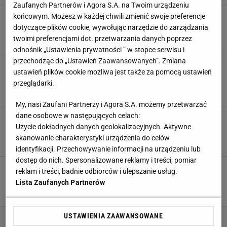
Zaufanych Partnerów i Agora S.A. na Twoim urządzeniu
końcowym. Możesz w każdej chwili zmienić swoje preferencje
Reprezentant Polski nie wytrzymał po tym, co
napisali. "Jesteście żałośni"
dotyczące plików cookie, wywołując narzędzie do zarządzania
twoimi preferencjami dot. przetwarzania danych poprzez
9 MARCA 2026, 12:04
Hubert Rybkowski,
odnośnik „Ustawienia prywatności ” w stopce serwisu i
przechodząc do „Ustawień Zaawansowanych”. Zmiana
Sceny przed meczem Lecha. Niebywałe, co
ustawień plików cookie możliwa jest także za pomocą ustawień
spotkało polskich dziennikarzy
przeglądarki.
6 LISTOPADA 2025, 15:05
Błażej Winter,
My, nasi Zaufani Partnerzy i Agora S.A. możemy przetwarzać
dane osobowe w następujących celach:
Wielka zmiana w zachowaniu Igi Świątek. "Już
nie udaje"
Użycie dokładnych danych geolokalizacyjnych. Aktywne
skanowanie charakterystyki urządzenia do celów
23 WRZEŚNIA 2025, 10:26
Norbert Amlicki,
identyfikacji. Przechowywanie informacji na urządzeniu lub
dostęp do nich. Spersonalizowane reklamy i treści, pomiar
"Czasami mam wrażenie, że Iga napina się na
reklam i treści, badnie odbiorców i ulepszanie usług.
polskich dziennikarzy"
Lista Zaufanych Partnerów
9 WRZEŚNIA 2025, 15:51
Szymon Szczepanik,
USTAWIENIA ZAAWANSOWANE