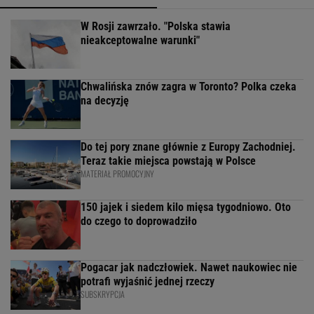
W Rosji zawrzało. "Polska stawia
nieakceptowalne warunki"
Chwalińska znów zagra w Toronto? Polka czeka
na decyzję
Do tej pory znane głównie z Europy Zachodniej.
Teraz takie miejsca powstają w Polsce
MATERIAŁ PROMOCYJNY
150 jajek i siedem kilo mięsa tygodniowo. Oto
do czego to doprowadziło
Pogacar jak nadczłowiek. Nawet naukowiec nie
potrafi wyjaśnić jednej rzeczy
SUBSKRYPCJA