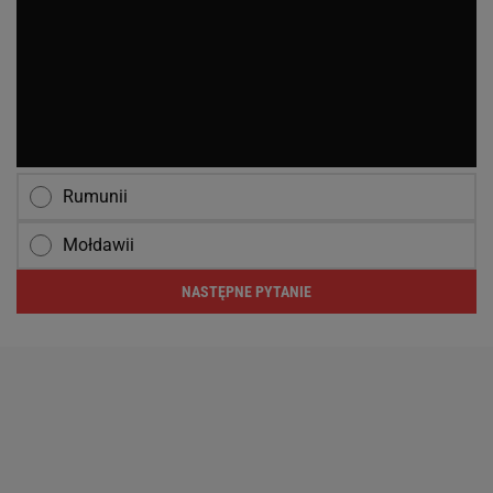
Rumunii
Mołdawii
NASTĘPNE PYTANIE