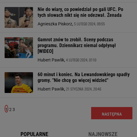
Nie do wiary, co powiedział po gali UFC. Po
tych słowach nikt się nie odezwał. Żenada
5 LUTEGO 2024, 09:55
Agnieszka Piskorz,
Gamrot znów to zrobił. Sceny podczas
programu. Dziennikarz niemal odpłynął
[WIDEO]
4 LUTEGO 2024, 07:10
Hubert Pawlik,
60 minut i koniec. Na Lewandowskiego spadły
gromy. "Nie chcę go więcej widzieć"
21 STYCZNIA 2024, 20:46
Hubert Pawlik,
1
2
3
NASTĘPNA
POPULARNE
NAJNOWSZE