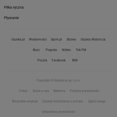
Piłka ręczna
Pływanie
Gazeta.pl
Wiadomości
Sport.pl
Biznes
Gazeta Wyborcza
Buzz
Pogoda
Wideo
Tok.FM
Poczta
Facebook
RSS
Copyright © Gazeta.pl sp. z o.o.
O Nas
Staże u nas
Reklama
Polityka prywatności
Wszystkie artykuły
Zasady korzystania z portalu
Zgłoś uwagi
Ustawienia prywatności