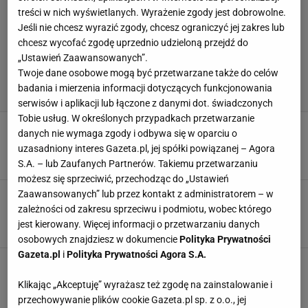
treści w nich wyświetlanych. Wyrażenie zgody jest dobrowolne.
Jeśli nie chcesz wyrazić zgody, chcesz ograniczyć jej zakres lub
chcesz wycofać zgodę uprzednio udzieloną przejdź do
„Ustawień Zaawansowanych”.
Twoje dane osobowe mogą być przetwarzane także do celów
badania i mierzenia informacji dotyczących funkcjonowania
serwisów i aplikacji lub łączone z danymi dot. świadczonych
Tobie usług. W określonych przypadkach przetwarzanie
"Szalony i żenujący incydent" przed meczem
danych nie wymaga zgody i odbywa się w oparciu o
Francja - Maroko
uzasadniony interes Gazeta.pl, jej spółki powiązanej – Agora
9 LIPCA 2026, 11:11
Aleksander Bernard,
S.A. – lub Zaufanych Partnerów. Takiemu przetwarzaniu
możesz się sprzeciwić, przechodząc do „Ustawień
Zaawansowanych” lub przez kontakt z administratorem – w
Urban nagle ruszył na dziennikarzy.
"Zlinczowalibyście go"
zależności od zakresu sprzeciwu i podmiotu, wobec którego
jest kierowany. Więcej informacji o przetwarzaniu danych
2 CZERWCA 2026, 17:31
Agnieszka Piskorz,
osobowych znajdziesz w dokumencie
Polityka Prywatności
Gazeta.pl
i
Polityka Prywatności Agora S.A.
Dziennikarz skazany na siedem lat więzienia.
Jest reakcja prezydenta
Klikając „Akceptuję” wyrażasz też zgodę na zainstalowanie i
31 MARCA 2026, 05:15
Aleksander Bernard,
przechowywanie plików cookie Gazeta.pl sp. z o.o., jej