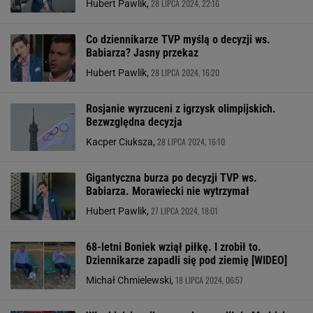
28 LIPCA 2024, 22:16
Hubert Pawlik,
Co dziennikarze TVP myślą o decyzji ws.
Babiarza? Jasny przekaz
28 LIPCA 2024, 16:20
Hubert Pawlik,
Rosjanie wyrzuceni z igrzysk olimpijskich.
Bezwzględna decyzja
28 LIPCA 2024, 16:10
Kacper Ciuksza,
Gigantyczna burza po decyzji TVP ws.
Babiarza. Morawiecki nie wytrzymał
27 LIPCA 2024, 18:01
Hubert Pawlik,
68-letni Boniek wziął piłkę. I zrobił to.
Dziennikarze zapadli się pod ziemię [WIDEO]
18 LIPCA 2024, 06:57
Michał Chmielewski,