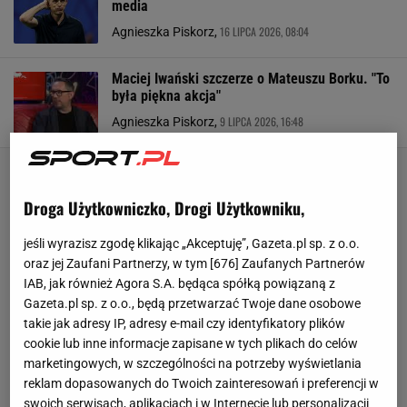
media
16 LIPCA 2026, 08:04
Agnieszka Piskorz,
Maciej Iwański szczerze o Mateuszu Borku. "To
była piękna akcja"
9 LIPCA 2026, 16:48
Agnieszka Piskorz,
Droga Użytkowniczko, Drogi Użytkowniku,
jeśli wyrazisz zgodę klikając „Akceptuję”, Gazeta.pl sp. z o.o.
oraz jej Zaufani Partnerzy, w tym [
676
] Zaufanych Partnerów
IAB, jak również Agora S.A. będąca spółką powiązaną z
Gazeta.pl sp. z o.o., będą przetwarzać Twoje dane osobowe
takie jak adresy IP, adresy e-mail czy identyfikatory plików
cookie lub inne informacje zapisane w tych plikach do celów
marketingowych, w szczególności na potrzeby wyświetlania
reklam dopasowanych do Twoich zainteresowań i preferencji w
swoich serwisach, aplikacjach i w Internecie lub personalizacji