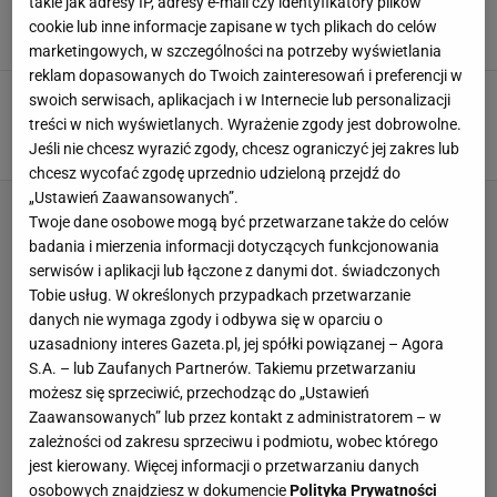
takie jak adresy IP, adresy e-mail czy identyfikatory plików
już nie odzyskał przytomności
cookie lub inne informacje zapisane w tych plikach do celów
28 WRZEŚNIA 2024, 13:58
Kacper Ciuksza,
marketingowych, w szczególności na potrzeby wyświetlania
reklam dopasowanych do Twoich zainteresowań i preferencji w
Chaos na trybunach w Szkocji i Anglii. "Ela jest
swoich serwisach, aplikacjach i w Internecie lub personalizacji
w trumnie"
treści w nich wyświetlanych. Wyrażenie zgody jest dobrowolne.
19 WRZEŚNIA 2022, 11:59
Mateusz Król,
Jeśli nie chcesz wyrazić zgody, chcesz ograniczyć jej zakres lub
chcesz wycofać zgodę uprzednio udzieloną przejdź do
„Ustawień Zaawansowanych”.
Twoje dane osobowe mogą być przetwarzane także do celów
badania i mierzenia informacji dotyczących funkcjonowania
serwisów i aplikacji lub łączone z danymi dot. świadczonych
Tobie usług. W określonych przypadkach przetwarzanie
danych nie wymaga zgody i odbywa się w oparciu o
uzasadniony interes Gazeta.pl, jej spółki powiązanej – Agora
S.A. – lub Zaufanych Partnerów. Takiemu przetwarzaniu
możesz się sprzeciwić, przechodząc do „Ustawień
Zaawansowanych” lub przez kontakt z administratorem – w
zależności od zakresu sprzeciwu i podmiotu, wobec którego
jest kierowany. Więcej informacji o przetwarzaniu danych
osobowych znajdziesz w dokumencie
Polityka Prywatności