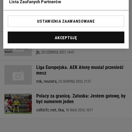
Lista Zaufanych Partnerów
Piłkarz, który "planował swój pogrzeb", wrócił
do gry i odebrał nagrodę
USTAWIENIA ZAAWANSOWANE
5 MAJA 2015, 13:18
Łukasz Godlewski,
LE. Lenczyk ze Śląskiem Wrocław zagra z
AKCEPTUJĘ
Dundee Utd po 30 latach!
20 CZERWCA 2011, 14:47
jb,
Liga Europejska. AEK Ateny musiał przenieść
mecz
24 SIERPNIA 2010, 21:27
mk, reuters,
Polacy za granicą. Załuska: Jestem gotowy, by
być numerem jeden
18 MAJA 2010, 16:11
celticfc.net, tka,