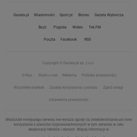
Gazeta.pl
Wiadomości
Sport.pl
Biznes
Gazeta Wyborcza
Buzz
Pogoda
Wideo
Tok.FM
Poczta
Facebook
RSS
Copyright © Gazeta.pl sp. z o.o.
O Nas
Staże u nas
Reklama
Polityka prywatności
Wszystkie artykuły
Zasady korzystania z portalu
Zgłoś uwagi
Ustawienia prywatności
Właściciel niniejszego serwisu nie wyraża zgody na zwielokrotnianie ani inne
korzystanie z utworów rozpowszechnionych w tym serwisie, w celu
eksploracji tekstów i danych. Więcej informacji w