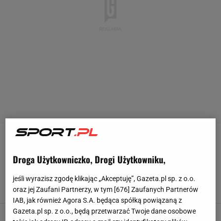
DUNDEE UNITED
Droga Użytkowniczko, Drogi Użytkowniku,
Skandal po meczu o Europę! Piłkarz trafiony
krzesełkiem, zniesiony na noszach
jeśli wyrazisz zgodę klikając „Akceptuję”, Gazeta.pl sp. z o.o.
18 MAJA 2025, 12:31
Bartosz Naus,
oraz jej Zaufani Partnerzy, w tym [
676
] Zaufanych Partnerów
IAB, jak również Agora S.A. będąca spółką powiązaną z
Gazeta.pl sp. z o.o., będą przetwarzać Twoje dane osobowe
Nie żyje Fabian Caballero. Zasłabł na boisku i