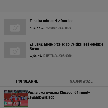
Załuska odchodzi z Dundee
17 GRUDNIA 2008, 16:06
kris, BBC,
Załuska: Mogę przejść do Celtiku jeśli odejdzie
Boruc
12 LISTOPADA 2008, 09:49
wyb. kd,
POPULARNE
NAJNOWSZE
Pucharowa wygrana Chicago. 64 minuty
Lewandowskiego