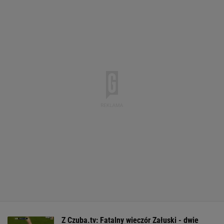
Z Czuba.tv: Fatalny wieczór Załuski - dwie