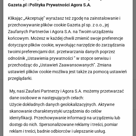
Gazeta.pl
i
Polityka Prywatności Agora S.A.
Klikając „Akceptuję” wyrażasz też zgodę na zainstalowanie i
przechowywanie plików cookie Gazeta.pl sp. z o.o., jej
Zaufanych Partnerów i Agora S.A. na Twoim urządzeniu
końcowym. Możesz w każdej chwili zmienić swoje preferencje
dotyczące plików cookie, wywołując narzędzie do zarządzania
twoimi preferencjami dot. przetwarzania danych poprzez
Szkoci upokorzeni w LKE. Najwyższa porażka w
odnośnik „Ustawienia prywatności ” w stopce serwisu i
historii. "To było żenujące"
przechodząc do „Ustawień Zaawansowanych”. Zmiana
12 SIERPNIA 2022, 08:58
Aleksander Bernard,
ustawień plików cookie możliwa jest także za pomocą ustawień
przeglądarki.
Samobója roku już mamy. Takiego zagrania
My, nasi Zaufani Partnerzy i Agora S.A. możemy przetwarzać
nikt się nie spodziewał [WIDEO]
dane osobowe w następujących celach:
17 LIPCA 2022, 13:43
Karolina Jaskulska,
Użycie dokładnych danych geolokalizacyjnych. Aktywne
skanowanie charakterystyki urządzenia do celów
Liga szkocka. Nadir Ciftci jak Luis Suarez?
identyfikacji. Przechowywanie informacji na urządzeniu lub
Ugryzł rywala, czy nie?
dostęp do nich. Spersonalizowane reklamy i treści, pomiar
25 MAJA 2015, 18:22
Piotr Kalisz,
reklam i treści, badnie odbiorców i ulepszanie usług.