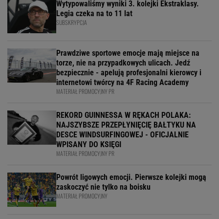
Wytypowaliśmy wyniki 3. kolejki Ekstraklasy.
Legia czeka na to 11 lat
SUBSKRYPCJA
Prawdziwe sportowe emocje mają miejsce na
torze, nie na przypadkowych ulicach. Jedź
bezpiecznie - apelują profesjonalni kierowcy i
internetowi twórcy na 4F Racing Academy
MATERIAŁ PROMOCYJNY PR
REKORD GUINNESSA W RĘKACH POLAKA:
NAJSZYBSZE PRZEPŁYNIĘCIĘ BAŁTYKU NA
DESCE WINDSURFINGOWEJ - OFICJALNIE
WPISANY DO KSIĘGI
MATERIAŁ PROMOCYJNY PR
Powrót ligowych emocji. Pierwsze kolejki mogą
zaskoczyć nie tylko na boisku
MATERIAŁ PROMOCYJNY