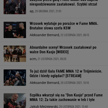
niespodziewanie zaatakował. Szybki strzał
28 GRUDNIA 2021, 21:01
ap,
Wrzosek wylatuje po porażce w Fame MMA.
Brutalne słowa szefa KSW
22 LISTOPADA 2021, 06:15
Aleksander Bernard,
Absurdalne sceny! Wrzosek zaatakował po
walce Don Kasjo [WIDEO]
21 LISTOPADA 2021, 09:26
acm,
To już dziś! Gala FAME MMA 12 w Trójmieście.
Gdzie i kiedy oglądać? [STREAM]
20 LISTOPADA 2021, 16:16
Aleksander Bernard,
Szpilka wkurzył się na "Don Kasjo" przed Fame
MMA 12: Za takie zachowanie w łeb i tyle
20 LISTOPADA 2021, 15:48
Jakub Mieżejewski,