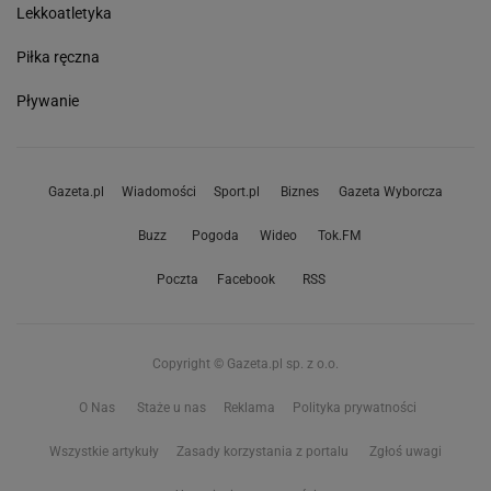
Lekkoatletyka
Piłka ręczna
Pływanie
Gazeta.pl
Wiadomości
Sport.pl
Biznes
Gazeta Wyborcza
Buzz
Pogoda
Wideo
Tok.FM
Poczta
Facebook
RSS
Copyright © Gazeta.pl sp. z o.o.
O Nas
Staże u nas
Reklama
Polityka prywatności
Wszystkie artykuły
Zasady korzystania z portalu
Zgłoś uwagi