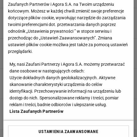
Zaufanych Partnerów i Agora S.A. na Twoim urządzeniu
końcowym. Możesz w każdej chwili zmienić swoje preferencje
Tyle Prime Show MMA oferuje za walkę. "200
dotyczące plików cookie, wywołując narzędzie do zarządzania
tys. złotych? Wstyd by tam było iść"
twoimi preferencjami dot. przetwarzania danych poprzez
3 PAŹDZIERNIKA 2022, 19:29
Sebastian Kowalski,
odnośnik „Ustawienia prywatności ” w stopce serwisu i
przechodząc do „Ustawień Zaawansowanych”. Zmiana
ustawień plików cookie możliwa jest także za pomocą ustawień
"Narażał ludzi na śmierć"- Maja Staśko
komentuje zachowanie "Don Kasjo"
przeglądarki.
3 PAŹDZIERNIKA 2022, 15:02
Kacper Ciuksza,
My, nasi Zaufani Partnerzy i Agora S.A. możemy przetwarzać
dane osobowe w następujących celach:
"Popek" wraca do klatki. Spektakularna walka
Użycie dokładnych danych geolokalizacyjnych. Aktywne
wieczoru
skanowanie charakterystyki urządzenia do celów
28 WRZEŚNIA 2022, 10:54
Aleksander Bernard,
identyfikacji. Przechowywanie informacji na urządzeniu lub
dostęp do nich. Spersonalizowane reklamy i treści, pomiar
reklam i treści, badnie odbiorców i ulepszanie usług.
"Don Kasjo" bawi się w Mayweathera. Rzuca
kasę na stół. "Chyba przyjmą w banku"
Lista Zaufanych Partnerów
5 WRZEŚNIA 2022, 17:47
Karolina Jaskulska,
USTAWIENIA ZAAWANSOWANE