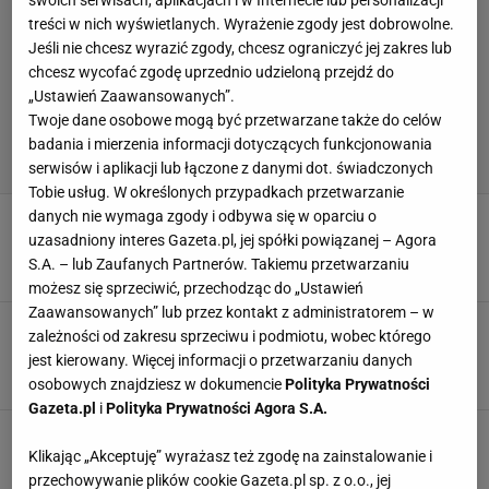
swoich serwisach, aplikacjach i w Internecie lub personalizacji
treści w nich wyświetlanych. Wyrażenie zgody jest dobrowolne.
Jeśli nie chcesz wyrazić zgody, chcesz ograniczyć jej zakres lub
chcesz wycofać zgodę uprzednio udzieloną przejdź do
„Ustawień Zaawansowanych”.
Twoje dane osobowe mogą być przetwarzane także do celów
badania i mierzenia informacji dotyczących funkcjonowania
serwisów i aplikacji lub łączone z danymi dot. świadczonych
Tobie usług. W określonych przypadkach przetwarzanie
danych nie wymaga zgody i odbywa się w oparciu o
Hitowa walka z udziałem Chalidowa? Zawodnik
reaguje. "To bardzo dobry pięściarz"
uzasadniony interes Gazeta.pl, jej spółki powiązanej – Agora
S.A. – lub Zaufanych Partnerów. Takiemu przetwarzaniu
5 GRUDNIA 2022, 13:20
Aleksander Bernard,
możesz się sprzeciwić, przechodząc do „Ustawień
Zaawansowanych” lub przez kontakt z administratorem – w
"Don Kasjo" powalił Popka. Nokaut. Nie było
zależności od zakresu sprzeciwu i podmiotu, wobec którego
czego zbierać
jest kierowany. Więcej informacji o przetwarzaniu danych
27 LISTOPADA 2022, 11:00
Karolina Jaskulska,
osobowych znajdziesz w dokumencie
Polityka Prywatności
Gazeta.pl
i
Polityka Prywatności Agora S.A.
"Popek" pożałuje walki z "Don Kasjo". "Zostanie
dożywotnio zbanowany"
Klikając „Akceptuję” wyrażasz też zgodę na zainstalowanie i
przechowywanie plików cookie Gazeta.pl sp. z o.o., jej
16 PAŹDZIERNIKA 2022, 11:39
Mateusz Dziubiński,