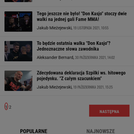
Tego jeszcze nie było! "Don Kasjo" stoczy dwie
walki na jednej gali Fame MMA!
19 LISTOPADA 2021, 10:55
Jakub Mieżejewski,
To będzie ostatnia walka "Don Kasjo"?
Jednoznaczne słowa zawodnika
30 PAŹDZIERNIKA 2021, 14:02
Aleksander Bernard,
Zdecydowana deklaracja Szpilki ws. hitowego
pojedynku. "Z całym szacunkiem"
19 PAŹDZIERNIKA 2021, 15:25
Jakub Mieżejewski,
1
2
NASTĘPNA
POPULARNE
NAJNOWSZE