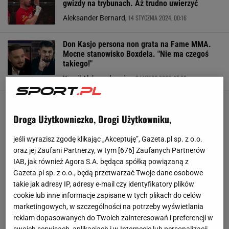
gwizdy na trybunach. Aż trudno uwierzyć
14 STYCZNIA 2024, 00:16
Aleksander Bernard,
Don Kasjo persona non grata na Fame MMA.
Mocne stanowisko Boxdela. "Nie ma czegoś
takiego!"
3 LUTEGO 2023, 15:33
Kamil Aleksandrowicz,
Droga Użytkowniczko, Drogi Użytkowniku,
jeśli wyrazisz zgodę klikając „Akceptuję”, Gazeta.pl sp. z o.o.
oraz jej Zaufani Partnerzy, w tym [
676
] Zaufanych Partnerów
IAB, jak również Agora S.A. będąca spółką powiązaną z
Gazeta.pl sp. z o.o., będą przetwarzać Twoje dane osobowe
takie jak adresy IP, adresy e-mail czy identyfikatory plików
cookie lub inne informacje zapisane w tych plikach do celów
marketingowych, w szczególności na potrzeby wyświetlania
reklam dopasowanych do Twoich zainteresowań i preferencji w