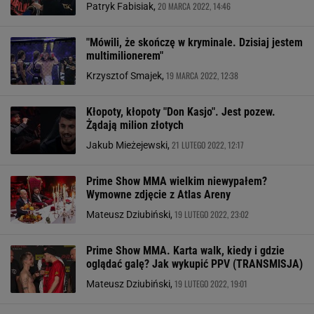
20 MARCA 2022, 14:46
Patryk Fabisiak,
"Mówili, że skończę w kryminale. Dzisiaj jestem
multimilionerem"
19 MARCA 2022, 12:38
Krzysztof Smajek,
Kłopoty, kłopoty "Don Kasjo". Jest pozew.
Żądają milion złotych
21 LUTEGO 2022, 12:17
Jakub Mieżejewski,
Prime Show MMA wielkim niewypałem?
Wymowne zdjęcie z Atlas Areny
19 LUTEGO 2022, 23:02
Mateusz Dziubiński,
Prime Show MMA. Karta walk, kiedy i gdzie
oglądać galę? Jak wykupić PPV (TRANSMISJA)
19 LUTEGO 2022, 19:01
Mateusz Dziubiński,