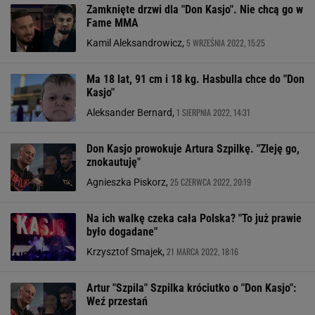
Zamknięte drzwi dla "Don Kasjo". Nie chcą go w
Fame MMA
5 WRZEŚNIA 2022, 15:25
Kamil Aleksandrowicz,
Ma 18 lat, 91 cm i 18 kg. Hasbulla chce do "Don
Kasjo"
1 SIERPNIA 2022, 14:31
Aleksander Bernard,
Don Kasjo prowokuje Artura Szpilkę. "Zleję go,
znokautuję"
25 CZERWCA 2022, 20:19
Agnieszka Piskorz,
Na ich walkę czeka cała Polska? "To już prawie
było dogadane"
21 MARCA 2022, 18:16
Krzysztof Smajek,
Artur "Szpila" Szpilka króciutko o "Don Kasjo":
Weź przestań