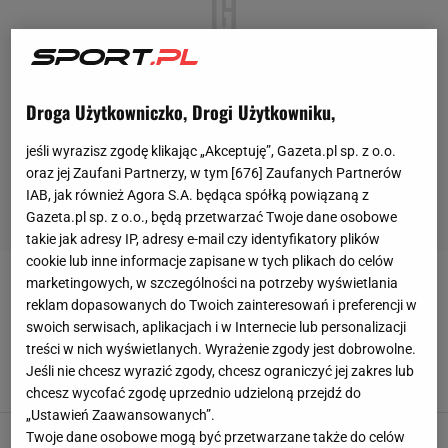
Droga Użytkowniczko, Drogi Użytkowniku,
jeśli wyrazisz zgodę klikając „Akceptuję”, Gazeta.pl sp. z o.o.
oraz jej Zaufani Partnerzy, w tym [
676
] Zaufanych Partnerów
IAB, jak również Agora S.A. będąca spółką powiązaną z
Gazeta.pl sp. z o.o., będą przetwarzać Twoje dane osobowe
takie jak adresy IP, adresy e-mail czy identyfikatory plików
cookie lub inne informacje zapisane w tych plikach do celów
marketingowych, w szczególności na potrzeby wyświetlania
DOJAZD
reklam dopasowanych do Twoich zainteresowań i preferencji w
swoich serwisach, aplikacjach i w Internecie lub personalizacji
Wielka Krokiew - ciekawostki, wydarzenia,
treści w nich wyświetlanych. Wyrażenie zgody jest dobrowolne.
dojazd, pojemność
Jeśli nie chcesz wyrazić zgody, chcesz ograniczyć jej zakres lub
15 LISTOPADA 2016, 19:05
js,
chcesz wycofać zgodę uprzednio udzieloną przejdź do
„Ustawień Zaawansowanych”.
Motoarena Toruń - ciekawostki, wydarzenia,
Twoje dane osobowe mogą być przetwarzane także do celów