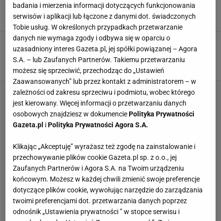
dojazd, pojemność
badania i mierzenia informacji dotyczących funkcjonowania
serwisów i aplikacji lub łączone z danymi dot. świadczonych
15 LISTOPADA 2016, 18:17
js,
Tobie usług. W określonych przypadkach przetwarzanie
danych nie wymaga zgody i odbywa się w oparciu o
Stadion Cracovii - ciekawostki, wydarzenia,
uzasadniony interes Gazeta.pl, jej spółki powiązanej – Agora
dojazd, pojemność
S.A. – lub Zaufanych Partnerów. Takiemu przetwarzaniu
15 LISTOPADA 2016, 17:20
js,
możesz się sprzeciwić, przechodząc do „Ustawień
Zaawansowanych” lub przez kontakt z administratorem – w
zależności od zakresu sprzeciwu i podmiotu, wobec którego
jest kierowany. Więcej informacji o przetwarzaniu danych
osobowych znajdziesz w dokumencie
Polityka Prywatności
Gazeta.pl
i
Polityka Prywatności Agora S.A.
Klikając „Akceptuję” wyrażasz też zgodę na zainstalowanie i
przechowywanie plików cookie Gazeta.pl sp. z o.o., jej
Zaufanych Partnerów i Agora S.A. na Twoim urządzeniu
końcowym. Możesz w każdej chwili zmienić swoje preferencje
dotyczące plików cookie, wywołując narzędzie do zarządzania
twoimi preferencjami dot. przetwarzania danych poprzez
odnośnik „Ustawienia prywatności ” w stopce serwisu i