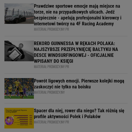
Prawdziwe sportowe emocje mają miejsce na
torze, nie na przypadkowych ulicach. Jedź
bezpiecznie - apelują profesjonalni kierowcy i
internetowi twórcy na 4F Racing Academy
MATERIAŁ PROMOCYJNY PR
REKORD GUINNESSA W RĘKACH POLAKA:
NAJSZYBSZE PRZEPŁYNIĘCIĘ BAŁTYKU NA
DESCE WINDSURFINGOWEJ - OFICJALNIE
WPISANY DO KSIĘGI
MATERIAŁ PROMOCYJNY PR
Powrót ligowych emocji. Pierwsze kolejki mogą
zaskoczyć nie tylko na boisku
MATERIAŁ PROMOCYJNY
Spacer dla niej, rower dla niego? Tak różnią się
profile aktywności Polek i Polaków
MATERIAŁ PROMOCYJNY PR