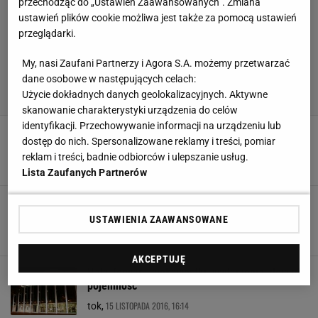
przechodząc do „Ustawień Zaawansowanych”. Zmiana
ustawień plików cookie możliwa jest także za pomocą ustawień
przeglądarki.
My, nasi Zaufani Partnerzy i Agora S.A. możemy przetwarzać
dane osobowe w następujących celach:
Użycie dokładnych danych geolokalizacyjnych. Aktywne
skanowanie charakterystyki urządzenia do celów
identyfikacji. Przechowywanie informacji na urządzeniu lub
INEA Stadion. Stadion Lecha - ciekawostki,
dostęp do nich. Spersonalizowane reklamy i treści, pomiar
wydarzenia, dojazd, pojemność
reklam i treści, badnie odbiorców i ulepszanie usług.
15 LISTOPADA 2016, 16:43
tok,
Lista Zaufanych Partnerów
Arena Lublin - ciekawostki, wydarzenia, dojazd,
pojemność
USTAWIENIA ZAAWANSOWANE
15 LISTOPADA 2016, 16:17
js,
AKCEPTUJĘ
Hala Torwar - ciekawostki, wydarzenia, dojazd,
pojemność
15 LISTOPADA 2016, 16:14
tok,