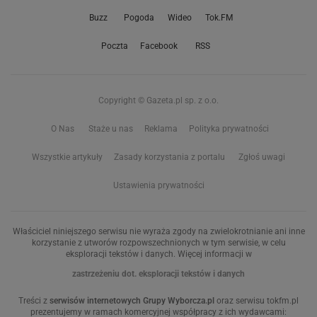
Buzz
Pogoda
Wideo
Tok.FM
Poczta
Facebook
RSS
Copyright © Gazeta.pl sp. z o.o.
O Nas
Staże u nas
Reklama
Polityka prywatności
Wszystkie artykuły
Zasady korzystania z portalu
Zgłoś uwagi
Ustawienia prywatności
Właściciel niniejszego serwisu nie wyraża zgody na zwielokrotnianie ani inne
korzystanie z utworów rozpowszechnionych w tym serwisie, w celu
eksploracji tekstów i danych. Więcej informacji w
zastrzeżeniu dot. eksploracji tekstów i danych
Treści z
serwisów internetowych Grupy Wyborcza.pl
oraz serwisu tokfm.pl
prezentujemy w ramach komercyjnej współpracy z ich wydawcami: