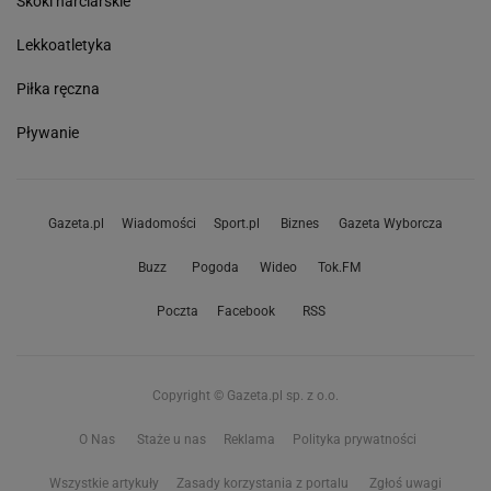
Skoki narciarskie
Lekkoatletyka
Piłka ręczna
Pływanie
Gazeta.pl
Wiadomości
Sport.pl
Biznes
Gazeta Wyborcza
Buzz
Pogoda
Wideo
Tok.FM
Poczta
Facebook
RSS
Copyright © Gazeta.pl sp. z o.o.
O Nas
Staże u nas
Reklama
Polityka prywatności
Wszystkie artykuły
Zasady korzystania z portalu
Zgłoś uwagi