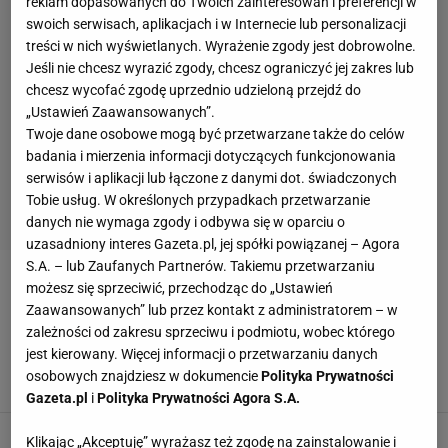
reklam dopasowanych do Twoich zainteresowań i preferencji w
swoich serwisach, aplikacjach i w Internecie lub personalizacji
treści w nich wyświetlanych. Wyrażenie zgody jest dobrowolne.
Jeśli nie chcesz wyrazić zgody, chcesz ograniczyć jej zakres lub
chcesz wycofać zgodę uprzednio udzieloną przejdź do
„Ustawień Zaawansowanych”.
Twoje dane osobowe mogą być przetwarzane także do celów
badania i mierzenia informacji dotyczących funkcjonowania
serwisów i aplikacji lub łączone z danymi dot. świadczonych
Tobie usług. W określonych przypadkach przetwarzanie
danych nie wymaga zgody i odbywa się w oparciu o
uzasadniony interes Gazeta.pl, jej spółki powiązanej – Agora
S.A. – lub Zaufanych Partnerów. Takiemu przetwarzaniu
DMITRIJ ALENICZEW
możesz się sprzeciwić, przechodząc do „Ustawień
Zaawansowanych” lub przez kontakt z administratorem – w
zależności od zakresu sprzeciwu i podmiotu, wobec którego
Wiadomo, komu Rosjanie będą kibicować na
jest kierowany. Więcej informacji o przetwarzaniu danych
Euro 2024. "To nasi bracia"
osobowych znajdziesz w dokumencie
Polityka Prywatności
13 CZERWCA 2024, 08:56
Konrad Ferszter,
Gazeta.pl
i
Polityka Prywatności Agora S.A.
Klikając „Akceptuję” wyrażasz też zgodę na zainstalowanie i