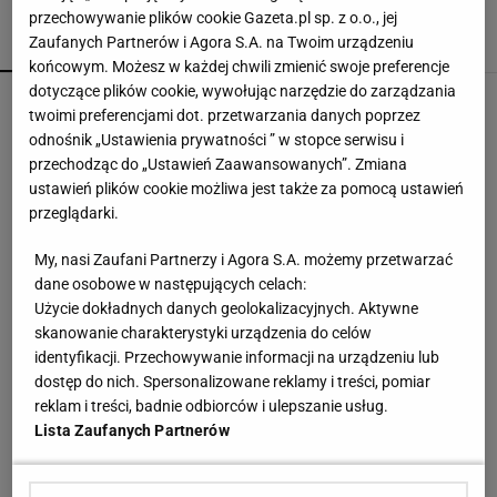
przechowywanie plików cookie Gazeta.pl sp. z o.o., jej
Zaufanych Partnerów i Agora S.A. na Twoim urządzeniu
POPULARNE
NAJNOWSZE
końcowym. Możesz w każdej chwili zmienić swoje preferencje
dotyczące plików cookie, wywołując narzędzie do zarządzania
Rozstrzygnęli mecz Igi Świątek z Kostiuk. Koniec
twoimi preferencjami dot. przetwarzania danych poprzez
w trzech setach
odnośnik „Ustawienia prywatności ” w stopce serwisu i
przechodząc do „Ustawień Zaawansowanych”. Zmiana
ustawień plików cookie możliwa jest także za pomocą ustawień
Wielki bieg Anastazji Kuś na 400 metrów. Polka
przeglądarki.
mistrzynią świata juniorek!
My, nasi Zaufani Partnerzy i Agora S.A. możemy przetwarzać
dane osobowe w następujących celach:
Jak teraz kupuje się nowy samochód w Polsce?
Użycie dokładnych danych geolokalizacyjnych. Aktywne
Rozmawiamy z ekspertem
skanowanie charakterystyki urządzenia do celów
MATERIAŁ PROMOCYJNY
identyfikacji. Przechowywanie informacji na urządzeniu lub
dostęp do nich. Spersonalizowane reklamy i treści, pomiar
Mistrzyni olimpijska kończy karierę. To żona
reklam i treści, badnie odbiorców i ulepszanie usług.
znanego piłkarza
Lista Zaufanych Partnerów
Wrze wokół Infantino. Tyle zapłaciła UEFA za