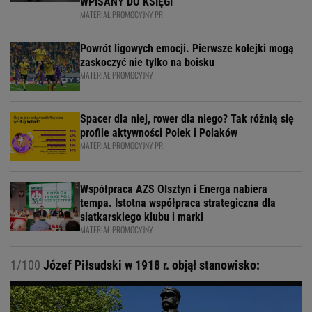
WPISANY DO KSIĘGI
MATERIAŁ PROMOCYJNY PR
Powrót ligowych emocji. Pierwsze kolejki mogą
zaskoczyć nie tylko na boisku
MATERIAŁ PROMOCYJNY
Spacer dla niej, rower dla niego? Tak różnią się
profile aktywności Polek i Polaków
MATERIAŁ PROMOCYJNY PR
Współpraca AZS Olsztyn i Energa nabiera
tempa. Istotna współpraca strategiczna dla
siatkarskiego klubu i marki
MATERIAŁ PROMOCYJNY
1/100
Józef Piłsudski w 1918 r. objął stanowisko: