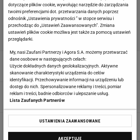
dotyczące plików cookie, wywołując narzędzie do zarządzania
twoimi preferencjami dot. przetwarzania danych poprzez
odnośnik „Ustawienia prywatności ” w stopce serwisu i
przechodząc do „Ustawień Zaawansowanych”. Zmiana
ustawień plików cookie możliwa jest także za pomocą ustawień
przeglądarki.
My, nasi Zaufani Partnerzy i Agora S.A. możemy przetwarzać
Rosjanie nie mogą się pogodzić z porażką.
dane osobowe w następujących celach:
Wielki triumf Świątek. "Bała się"
Użycie dokładnych danych geolokalizacyjnych. Aktywne
24 WRZEŚNIA 2025, 09:03
skanowanie charakterystyki urządzenia do celów
Agnieszka Piskorz,
identyfikacji. Przechowywanie informacji na urządzeniu lub
dostęp do nich. Spersonalizowane reklamy i treści, pomiar
Tak była nr 1 z Rosji podsumowała Świątek
reklam i treści, badnie odbiorców i ulepszanie usług.
przed Wimbledonem
Lista Zaufanych Partnerów
23 CZERWCA 2025, 15:39
Jakub Trochimowicz,
Stało się! Głośne rozstanie w świecie tenisa
USTAWIENIA ZAAWANSOWANE
9 MAJA 2025, 19:40
Błażej Winter,
AKCEPTUJĘ