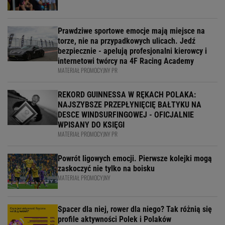
Prawdziwe sportowe emocje mają miejsce na
torze, nie na przypadkowych ulicach. Jedź
bezpiecznie - apelują profesjonalni kierowcy i
internetowi twórcy na 4F Racing Academy
MATERIAŁ PROMOCYJNY PR
REKORD GUINNESSA W RĘKACH POLAKA:
NAJSZYBSZE PRZEPŁYNIĘCIĘ BAŁTYKU NA
DESCE WINDSURFINGOWEJ - OFICJALNIE
WPISANY DO KSIĘGI
MATERIAŁ PROMOCYJNY PR
Powrót ligowych emocji. Pierwsze kolejki mogą
zaskoczyć nie tylko na boisku
MATERIAŁ PROMOCYJNY
Spacer dla niej, rower dla niego? Tak różnią się
profile aktywności Polek i Polaków