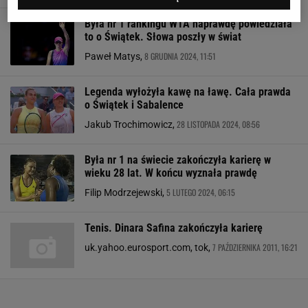
Była nr 1 rankingu WTA naprawdę powiedziała
to o Świątek. Słowa poszły w świat
8 GRUDNIA 2024, 11:51
Paweł Matys,
Legenda wyłożyła kawę na ławę. Cała prawda
o Świątek i Sabalence
28 LISTOPADA 2024, 08:56
Jakub Trochimowicz,
Była nr 1 na świecie zakończyła karierę w
wieku 28 lat. W końcu wyznała prawdę
5 LUTEGO 2024, 06:15
Filip Modrzejewski,
Tenis. Dinara Safina zakończyła karierę
7 PAŹDZIERNIKA 2011, 16:21
uk.yahoo.eurosport.com, tok,