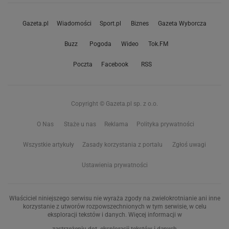
Gazeta.pl
Wiadomości
Sport.pl
Biznes
Gazeta Wyborcza
Buzz
Pogoda
Wideo
Tok.FM
Poczta
Facebook
RSS
Copyright © Gazeta.pl sp. z o.o.
O Nas
Staże u nas
Reklama
Polityka prywatności
Wszystkie artykuły
Zasady korzystania z portalu
Zgłoś uwagi
Ustawienia prywatności
Właściciel niniejszego serwisu nie wyraża zgody na zwielokrotnianie ani inne
korzystanie z utworów rozpowszechnionych w tym serwisie, w celu
eksploracji tekstów i danych. Więcej informacji w