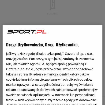
Droga Użytkowniczko, Drogi Użytkowniku,
jeśli wyrazisz zgodę klikając „Akceptuję”, Gazeta.pl sp. z o.o.
oraz jej Zaufani Partnerzy, w tym [
676
] Zaufanych Partnerów
IAB, jak również Agora S.A. będąca spółką powiązaną z
DINARA SAFINA
Gazeta.pl sp. z o.o., będą przetwarzać Twoje dane osobowe
takie jak adresy IP, adresy e-mail czy identyfikatory plików
Legenda wskazuje palcem: to ona wygra
cookie lub inne informacje zapisane w tych plikach do celów
Australian Open
marketingowych, w szczególności na potrzeby wyświetlania
reklam dopasowanych do Twoich zainteresowań i preferencji w
26 STYCZNIA 2026, 22:22
Szymon Mańkowski,
swoich serwisach, aplikacjach i w Internecie lub personalizacji
treści w nich wyświetlanych. Wyrażenie zgody jest dobrowolne.
W Rosji wrze po tym, co się stało. "Nie widzę