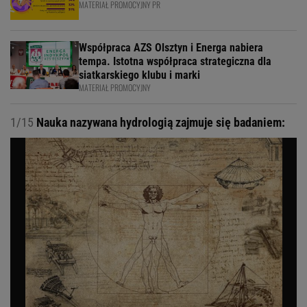
MATERIAŁ PROMOCYJNY PR
Współpraca AZS Olsztyn i Energa nabiera
tempa. Istotna współpraca strategiczna dla
siatkarskiego klubu i marki
MATERIAŁ PROMOCYJNY
1/15
Nauka nazywana hydrologią zajmuje się badaniem: