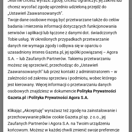
Jeśli nie chcesz wyrazić zgody, chcesz ograniczyć jej zakres lub
żadnych perspektyw"
chcesz wycofać zgodę uprzednio udzieloną przejdź do
26 STYCZNIA 2026, 21:12
Hubert Rybkowski,
„Ustawień Zaawansowanych”.
Twoje dane osobowe mogą być przetwarzane także do celów
Legenda nie dowierza po tym, co stało się w
badania i mierzenia informacji dotyczących funkcjonowania
Australian Open
serwisów i aplikacji lub łączone z danymi dot. świadczonych
Tobie usług. W określonych przypadkach przetwarzanie
18 STYCZNIA 2026, 18:34
Marcin Jaz,
danych nie wymaga zgody i odbywa się w oparciu o
uzasadniony interes Gazeta.pl, jej spółki powiązanej – Agora
S.A. – lub Zaufanych Partnerów. Takiemu przetwarzaniu
możesz się sprzeciwić, przechodząc do „Ustawień
Zaawansowanych” lub przez kontakt z administratorem – w
zależności od zakresu sprzeciwu i podmiotu, wobec którego
jest kierowany. Więcej informacji o przetwarzaniu danych
osobowych znajdziesz w dokumencie
Polityka Prywatności
Gazeta.pl
i
Polityka Prywatności Agora S.A.
Klikając „Akceptuję” wyrażasz też zgodę na zainstalowanie i
przechowywanie plików cookie Gazeta.pl sp. z o.o., jej
Zaufanych Partnerów i Agora S.A. na Twoim urządzeniu
końcowym. Możesz w każdej chwili zmienić swoje preferencje