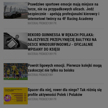
Prawdziwe sportowe emocje mają miejsce na
torze, nie na przypadkowych ulicach. Jedź
bezpiecznie - apelują profesjonalni kierowcy i
internetowi twórcy na 4F Racing Academy
MATERIAŁ PROMOCYJNY PR
REKORD GUINNESSA W RĘKACH POLAKA:
NAJSZYBSZE PRZEPŁYNIĘCIĘ BAŁTYKU NA
DESCE WINDSURFINGOWEJ - OFICJALNIE
WPISANY DO KSIĘGI
MATERIAŁ PROMOCYJNY PR
Powrót ligowych emocji. Pierwsze kolejki mogą
zaskoczyć nie tylko na boisku
MATERIAŁ PROMOCYJNY
Spacer dla niej, rower dla niego? Tak różnią się
profile aktywności Polek i Polaków
MATERIAŁ PROMOCYJNY PR