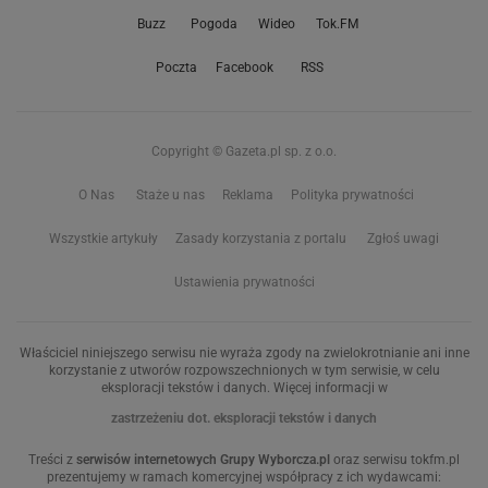
Buzz
Pogoda
Wideo
Tok.FM
Poczta
Facebook
RSS
Copyright © Gazeta.pl sp. z o.o.
O Nas
Staże u nas
Reklama
Polityka prywatności
Wszystkie artykuły
Zasady korzystania z portalu
Zgłoś uwagi
Ustawienia prywatności
Właściciel niniejszego serwisu nie wyraża zgody na zwielokrotnianie ani inne
korzystanie z utworów rozpowszechnionych w tym serwisie, w celu
eksploracji tekstów i danych. Więcej informacji w
zastrzeżeniu dot. eksploracji tekstów i danych
Treści z
serwisów internetowych Grupy Wyborcza.pl
oraz serwisu tokfm.pl
prezentujemy w ramach komercyjnej współpracy z ich wydawcami: