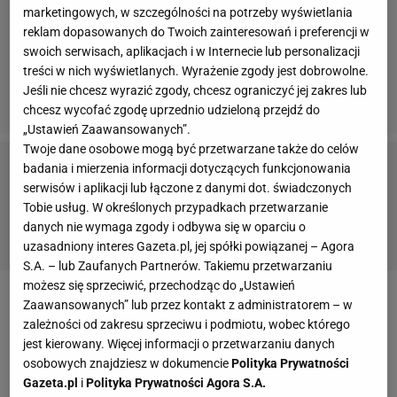
marketingowych, w szczególności na potrzeby wyświetlania
reklam dopasowanych do Twoich zainteresowań i preferencji w
swoich serwisach, aplikacjach i w Internecie lub personalizacji
treści w nich wyświetlanych. Wyrażenie zgody jest dobrowolne.
Jeśli nie chcesz wyrazić zgody, chcesz ograniczyć jej zakres lub
chcesz wycofać zgodę uprzednio udzieloną przejdź do
„Ustawień Zaawansowanych”.
Twoje dane osobowe mogą być przetwarzane także do celów
badania i mierzenia informacji dotyczących funkcjonowania
Zobacz także:
serwisów i aplikacji lub łączone z danymi dot. świadczonych
Tobie usług. W określonych przypadkach przetwarzanie
Dominik Kossakowski
-
Harald Reinkind
-
Ivan Cupić
-
danych nie wymaga zgody i odbywa się w oparciu o
Janusz Brzozowski
-
Joanna Chmiel
uzasadniony interes Gazeta.pl, jej spółki powiązanej – Agora
S.A. – lub Zaufanych Partnerów. Takiemu przetwarzaniu
możesz się sprzeciwić, przechodząc do „Ustawień
DIDIER DINART
Zaawansowanych” lub przez kontakt z administratorem – w
zależności od zakresu sprzeciwu i podmiotu, wobec którego
jest kierowany. Więcej informacji o przetwarzaniu danych
Mistrzostwa Europy piłkarzy ręcznych.
Francuskie media: Szmal i Bielecki obrzydzili
osobowych znajdziesz w dokumencie
Polityka Prywatności
nam mecz
Gazeta.pl
i
Polityka Prywatności Agora S.A.