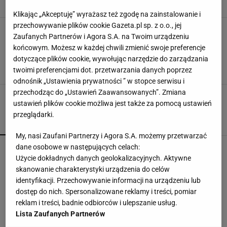
20 STYCZNIA 2016, 07:22
lg, pr,
Klikając „Akceptuję” wyrażasz też zgodę na zainstalowanie i
przechowywanie plików cookie Gazeta.pl sp. z o.o., jej
ME piłkarzy ręcznych 2016. Polska - Francja,
Zaufanych Partnerów i Agora S.A. na Twoim urządzeniu
czyli zderzenie pociągu towarowego Jurecki z
końcowym. Możesz w każdej chwili zmienić swoje preferencje
pociągiem TGV Karabatić
dotyczące plików cookie, wywołując narzędzie do zarządzania
Łukasz Jachimiak, Kraków, grafika Piotr Kalisz,
twoimi preferencjami dot. przetwarzania danych poprzez
18 STYCZNIA 2016, 19:33
odnośnik „Ustawienia prywatności ” w stopce serwisu i
przechodząc do „Ustawień Zaawansowanych”. Zmiana
ustawień plików cookie możliwa jest także za pomocą ustawień
przeglądarki.
POPULARNE
NAJNOWSZE
My, nasi Zaufani Partnerzy i Agora S.A. możemy przetwarzać
dane osobowe w następujących celach:
Tak Lang komentuje głośny konflikt z
Niewiadomą. "Zadzwoniłem do niej"
Użycie dokładnych danych geolokalizacyjnych. Aktywne
SUBSKRYPCJA
skanowanie charakterystyki urządzenia do celów
identyfikacji. Przechowywanie informacji na urządzeniu lub
Nocna sensacja w meczu Sabalenki! Nie będzie
dostęp do nich. Spersonalizowane reklamy i treści, pomiar
wielkiego hitu w Toronto
reklam i treści, badnie odbiorców i ulepszanie usług.
Lista Zaufanych Partnerów