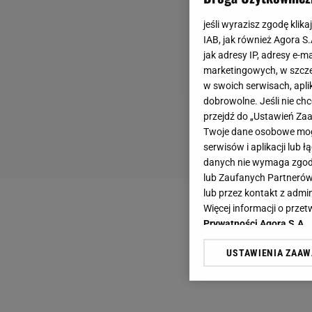
jeśli wyrazisz zgodę klika
IAB, jak również Agora S
jak adresy IP, adresy e-m
marketingowych, w szcze
w swoich serwisach, aplik
dobrowolne. Jeśli nie ch
przejdź do „Ustawień Z
Twoje dane osobowe mogą
serwisów i aplikacji lub
danych nie wymaga zgody 
lub Zaufanych Partnerów
lub przez kontakt z admi
Więcej informacji o prz
Prywatności Agora S.A.
USTAWIENIA ZAA
Klikając „Akceptuję” wyra
Zaufanych Partnerów i A
dotyczące plików cookie,
odnośnik „Ustawienia pr