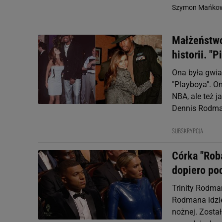
Szymon Mańkow
Małżeństwo
historii. "
Ona była gwia
"Playboya". On
NBA, ale też j
Dennis Rodma
SUBSKRYPCJA
Córka "Roba
dopiero po
Trinity Rodma
Rodmana idzie 
nożnej. Zosta