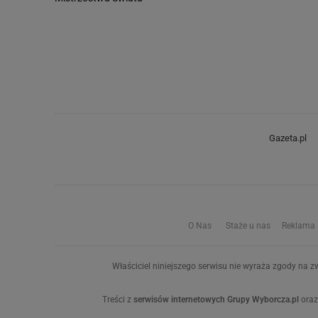
Gazeta.pl
O Nas
Staże u nas
Reklama
Właściciel niniejszego serwisu nie wyraża zgody na zw
Treści z
serwisów internetowych Grupy Wyborcza.pl
oraz