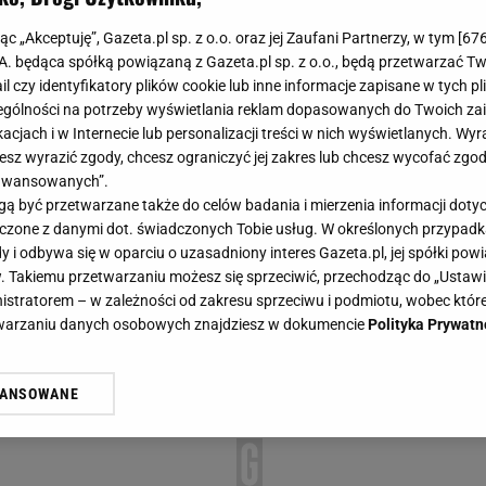
jąc „Akceptuję”, Gazeta.pl sp. z o.o. oraz jej Zaufani Partnerzy, w tym [
67
.A. będąca spółką powiązaną z Gazeta.pl sp. z o.o., będą przetwarzać T
ail czy identyfikatory plików cookie lub inne informacje zapisane w tych p
gólności na potrzeby wyświetlania reklam dopasowanych do Twoich zain
acjach i w Internecie lub personalizacji treści w nich wyświetlanych. Wyr
cesz wyrazić zgody, chcesz ograniczyć jej zakres lub chcesz wycofać zgo
aawansowanych”.
 być przetwarzane także do celów badania i mierzenia informacji dot
 łączone z danymi dot. świadczonych Tobie usług. W określonych przypad
i odbywa się w oparciu o uzasadniony interes Gazeta.pl, jej spółki powi
. Takiemu przetwarzaniu możesz się sprzeciwić, przechodząc do „Ust
nistratorem – w zależności od zakresu sprzeciwu i podmiotu, wobec które
etwarzaniu danych osobowych znajdziesz w dokumencie
Polityka Prywatn
WANSOWANE
żasz też zgodę na zainstalowanie i przechowywanie plików cookie Gazeta.p
gora S.A. na Twoim urządzeniu końcowym. Możesz w każdej chwili zmien
 wywołując narzędzie do zarządzania twoimi preferencjami dot. przetw
ywatności ” w stopce serwisu i przechodząc do „Ustawień Zaawansowan