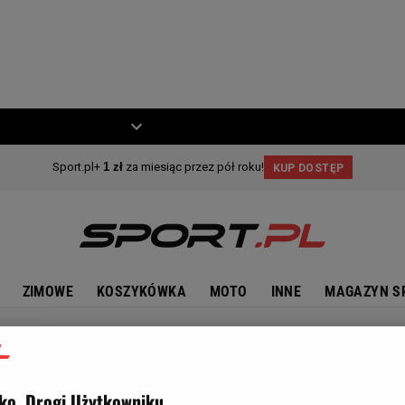
ZIECKO
MOTO
ZIMOWE
KOSZYKÓWKA
MOTO
INNE
MAGAZYN S
ko, Drogi Użytkowniku,