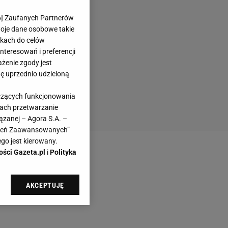
6
] Zaufanych Partnerów
woje dane osobowe takie
likach do celów
teresowań i preferencji
ażenie zgody jest
dę uprzednio udzieloną
yczących funkcjonowania
kach przetwarzanie
ązanej – Agora S.A. –
awień Zaawansowanych”
go jest kierowany.
ości Gazeta.pl
i
Polityka
AKCEPTUJĘ
l sp. z o.o., jej
ić swoje preferencje
arzania danych poprzez
ych”. Zmiana ustawień