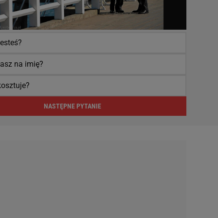
jesteś?
asz na imię?
 kosztuje?
NASTĘPNE PYTANIE