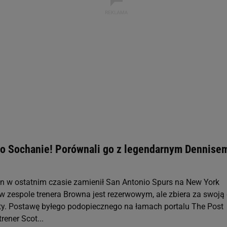
st także za pomocą ustawień przeglądarki.
rzy i Agora S.A. możemy przetwarzać dane osobowe w następujących cel
 geolokalizacyjnych. Aktywne skanowanie charakterystyki urządzenia do
 na urządzeniu lub dostęp do nich. Spersonalizowane reklamy i treści, p
zanie usług.
Lista Zaufanych Partnerów
 o Sochanie! Porównali go z legendarnym Dennise
 w ostatnim czasie zamienił San Antonio Spurs na New York
 w zespole trenera Browna jest rezerwowym, ale zbiera za swoją 
ty. Postawę byłego podopiecznego na łamach portalu The Post
ener Scot...