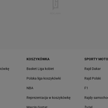
KOSZYKÓWKA
SPORTY MOT
tkówkę
Basket Liga kobiet
Rajd Dakar
Polska liga koszykówki
Rajd Polski
NBA
F1
Reprezentacja w koszykówkę
Rajdy samoch
Marcin Gortat
Żużel