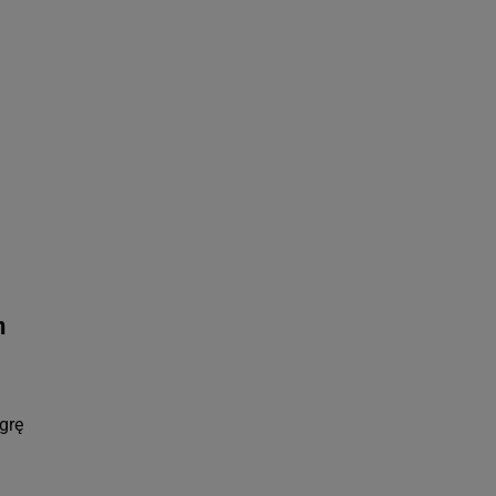
ach:
 celów identyfikacji.
omiar reklam i treści,
m
grę