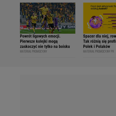
internetowi twórcy
Academy
Powrót ligowych emocji.
Spacer dla niej, ro
Pierwsze kolejki mogą
Tak różnią się prof
zaskoczyć nie tylko na boisku
Polek i Polaków
MATERIAŁ PROMOCYJNY
MATERIAŁ PROMOCYJNY PR