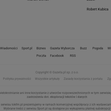
Robert Kubica
Wiadomości
Sport.pl
Biznes
Gazeta Wyborcza
Buzz
Pogoda
Wi
Poczta
Facebook
RSS
Copyright © Gazeta.pl sp. z o.o.
Polityka prywatności
Wszystkie artykuły
Zasady korzystania z portalu
Zg
ielokrotnianie ani inne korzystanie z utworów rozpowszechnionych w tym serwisie, 
zastrzeżeniu dot. eksploracji tekstów i danych
 serwisu tokfm.pl prezentujemy w ramach komercyjnej współpracy z ich wydawcami:
Wybrane treści z serwisu Sport.pl są dostępne po wykupieniu płatnej subskrypcji