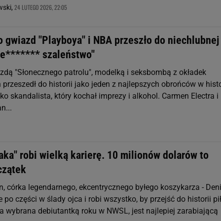
24 LUTEGO 2026, 22:05
ski,
 gwiazd "Playboya" i NBA przeszło do niechlubnej
Pie******* szaleństwo"
zdą "Słonecznego patrolu", modelką i seksbombą z okładek
 przeszedł do historii jako jeden z najlepszych obrońców w histo
ako skandalista, który kochał imprezy i alkohol. Carmen Electra i
n...
ka" robi wielką karierę. 10 milionów dolarów to
czątek
n, córka legendarnego, ekcentrycznego byłego koszykarza - Den
po części w ślady ojca i robi wszystko, by przejść do historii pił
ła wybrana debiutantką roku w NWSL, jest najlepiej zarabiającą