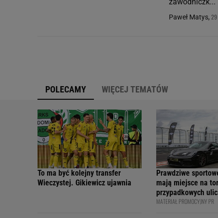
zawodniczk...
29
Paweł Matys,
POLECAMY
WIĘCEJ TEMATÓW
To ma być kolejny transfer
Prawdziwe sportow
Wieczystej. Gikiewicz ujawnia
mają miejsce na tor
przypadkowych ulic
MATERIAŁ PROMOCYJNY PR
bezpiecznie - apelu
profesjonalni kiero