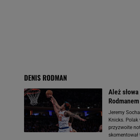
plików cookie możliwa je
My, nasi Zaufani Partne
Użycie dokładnych danych
Przechowywanie informacji
badnie odbiorców i uleps
DENIS RODMAN
Ależ słowa
Rodmanem
Jeremy Sochan
Knicks. Polak
przyzwoite no
skomentował tr