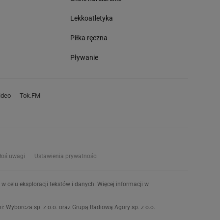
Lekkoatletyka
Piłka ręczna
Pływanie
deo
Tok.FM
łoś uwagi
Ustawienia prywatności
w celu eksploracji tekstów i danych. Więcej informacji w
 Wyborcza sp. z o.o. oraz Grupą Radiową Agory sp. z o.o.