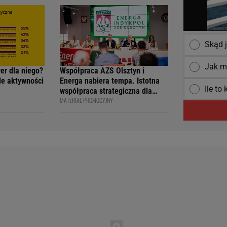
 na 4F Racing
KSIĘGI
Skąd 
Jak m
wer dla niego?
Współpraca AZS Olsztyn i
ile aktywności
Energa nabiera tempa. Istotna
Ile to
współpraca strategiczna dla
MATERIAŁ PROMOCYJNY
siatkarskiego klubu i marki