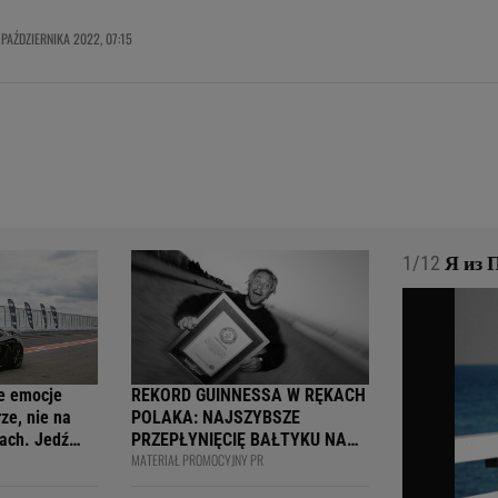
 PAŹDZIERNIKA 2022, 07:15
1/12
Я из П
e emocje
REKORD GUINNESSA W RĘKACH
ze, nie na
POLAKA: NAJSZYBSZE
ach. Jedź
PRZEPŁYNIĘCIĘ BAŁTYKU NA
MATERIAŁ PROMOCYJNY PR
ją
DESCE WINDSURFINGOWEJ -
wcy i
OFICJALNIE WPISANY DO