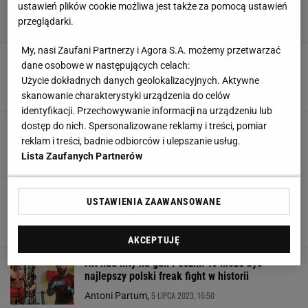
ustawień plików cookie możliwa jest także za pomocą ustawień
przeglądarki.
My, nasi Zaufani Partnerzy i Agora S.A. możemy przetwarzać
Tak Dawid Załęcki skomentował zachowanie
dane osobowe w następujących celach:
Denisa, który uciekł z klatki
Użycie dokładnych danych geolokalizacyjnych. Aktywne
29 PAŹDZIERNIKA 2023, 12:24
Antoni Partum,
skanowanie charakterystyki urządzenia do celów
identyfikacji. Przechowywanie informacji na urządzeniu lub
dostęp do nich. Spersonalizowane reklamy i treści, pomiar
Zamieszanie wokół Clout MMA. Peszko
wściekły
reklam i treści, badnie odbiorców i ulepszanie usług.
Lista Zaufanych Partnerów
25 PAŹDZIERNIKA 2023, 21:56
Antoni Partum,
Clout MMA ogłasza absolutny hit. "Blisko sto
USTAWIENIA ZAAWANSOWANE
wygranych walk"
19 WRZEŚNIA 2023, 18:37
Hubert Pawlik,
AKCEPTUJĘ
Hit nad hity na gali Peszki! To może być
najlepszy polski freak fight w historii
5 LIPCA 2023, 16:50
Antoni Partum,