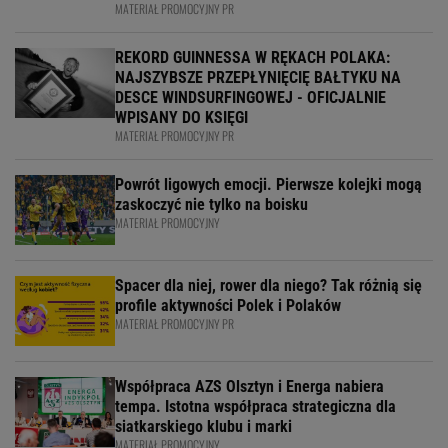
MATERIAŁ PROMOCYJNY PR
REKORD GUINNESSA W RĘKACH POLAKA:
NAJSZYBSZE PRZEPŁYNIĘCIĘ BAŁTYKU NA
DESCE WINDSURFINGOWEJ - OFICJALNIE
WPISANY DO KSIĘGI
MATERIAŁ PROMOCYJNY PR
Powrót ligowych emocji. Pierwsze kolejki mogą
zaskoczyć nie tylko na boisku
MATERIAŁ PROMOCYJNY
Spacer dla niej, rower dla niego? Tak różnią się
profile aktywności Polek i Polaków
MATERIAŁ PROMOCYJNY PR
Współpraca AZS Olsztyn i Energa nabiera
tempa. Istotna współpraca strategiczna dla
siatkarskiego klubu i marki
MATERIAŁ PROMOCYJNY