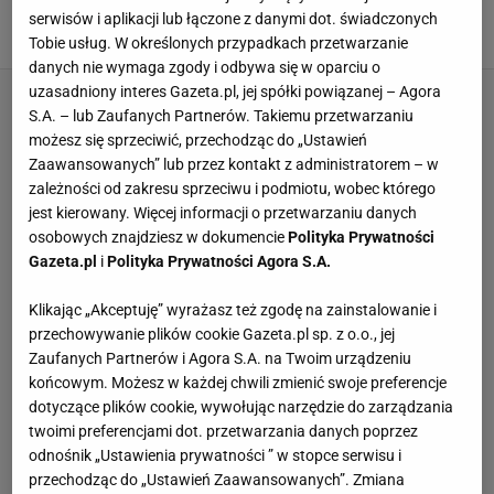
hity
serwisów i aplikacji lub łączone z danymi dot. świadczonych
29 LISTOPADA 2023, 05:33
Antoni Partum,
Tobie usług. W określonych przypadkach przetwarzanie
danych nie wymaga zgody i odbywa się w oparciu o
uzasadniony interes Gazeta.pl, jej spółki powiązanej – Agora
S.A. – lub Zaufanych Partnerów. Takiemu przetwarzaniu
możesz się sprzeciwić, przechodząc do „Ustawień
Zaawansowanych” lub przez kontakt z administratorem – w
zależności od zakresu sprzeciwu i podmiotu, wobec którego
jest kierowany. Więcej informacji o przetwarzaniu danych
osobowych znajdziesz w dokumencie
Polityka Prywatności
Gazeta.pl
i
Polityka Prywatności Agora S.A.
Klikając „Akceptuję” wyrażasz też zgodę na zainstalowanie i
przechowywanie plików cookie Gazeta.pl sp. z o.o., jej
Zaufanych Partnerów i Agora S.A. na Twoim urządzeniu
końcowym. Możesz w każdej chwili zmienić swoje preferencje
dotyczące plików cookie, wywołując narzędzie do zarządzania
twoimi preferencjami dot. przetwarzania danych poprzez
odnośnik „Ustawienia prywatności ” w stopce serwisu i
przechodząc do „Ustawień Zaawansowanych”. Zmiana