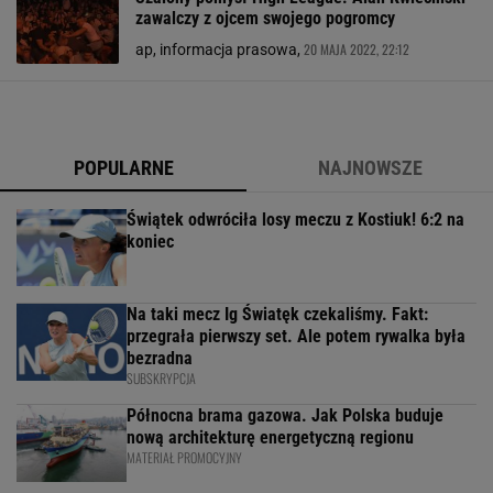
zawalczy z ojcem swojego pogromcy
20 MAJA 2022, 22:12
ap, informacja prasowa,
POPULARNE
NAJNOWSZE
Świątek odwróciła losy meczu z Kostiuk! 6:2 na
koniec
Na taki mecz Ig Światęk czekaliśmy. Fakt:
przegrała pierwszy set. Ale potem rywalka była
bezradna
SUBSKRYPCJA
Północna brama gazowa. Jak Polska buduje
nową architekturę energetyczną regionu
MATERIAŁ PROMOCYJNY