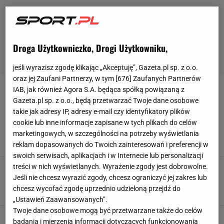
Droga Użytkowniczko, Drogi Użytkowniku,
jeśli wyrazisz zgodę klikając „Akceptuję”, Gazeta.pl sp. z o.o.
oraz jej Zaufani Partnerzy, w tym [
676
] Zaufanych Partnerów
IAB, jak również Agora S.A. będąca spółką powiązaną z
DAWID ZAŁĘCKI
Gazeta.pl sp. z o.o., będą przetwarzać Twoje dane osobowe
takie jak adresy IP, adresy e-mail czy identyfikatory plików
Potężny nokaut na gali Fame MMA 27! Rywal
cookie lub inne informacje zapisane w tych plikach do celów
padł jak mucha
marketingowych, w szczególności na potrzeby wyświetlania
6 WRZEŚNIA 2025, 23:20
Bartosz Królikowski,
reklam dopasowanych do Twoich zainteresowań i preferencji w
swoich serwisach, aplikacjach i w Internecie lub personalizacji
treści w nich wyświetlanych. Wyrażenie zgody jest dobrowolne.
"Nastała cisza na Narodowym". Potężny cep i
Bandurski padł. 28 sekund!
Jeśli nie chcesz wyrazić zgody, chcesz ograniczyć jej zakres lub
chcesz wycofać zgodę uprzednio udzieloną przejdź do
31 SIERPNIA 2024, 22:56
Jakub Seweryn,
„Ustawień Zaawansowanych”.
Twoje dane osobowe mogą być przetwarzane także do celów
Albert Sosnowski rzucił dwa nazwiska. Hit nad
badania i mierzenia informacji dotyczących funkcjonowania