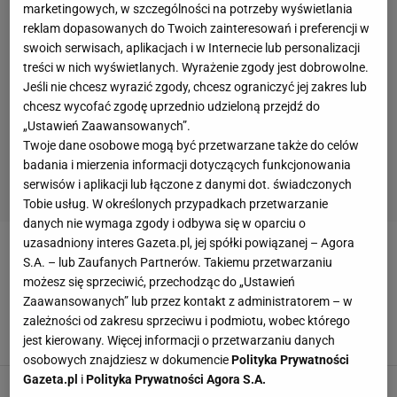
marketingowych, w szczególności na potrzeby wyświetlania
reklam dopasowanych do Twoich zainteresowań i preferencji w
swoich serwisach, aplikacjach i w Internecie lub personalizacji
treści w nich wyświetlanych. Wyrażenie zgody jest dobrowolne.
Jeśli nie chcesz wyrazić zgody, chcesz ograniczyć jej zakres lub
chcesz wycofać zgodę uprzednio udzieloną przejdź do
„Ustawień Zaawansowanych”.
Twoje dane osobowe mogą być przetwarzane także do celów
badania i mierzenia informacji dotyczących funkcjonowania
serwisów i aplikacji lub łączone z danymi dot. świadczonych
Tobie usług. W określonych przypadkach przetwarzanie
danych nie wymaga zgody i odbywa się w oparciu o
uzasadniony interes Gazeta.pl, jej spółki powiązanej – Agora
DARIUSZ ŁUKASZEWSKI
S.A. – lub Zaufanych Partnerów. Takiemu przetwarzaniu
możesz się sprzeciwić, przechodząc do „Ustawień
80 milionów. Po finale
Zaawansowanych” lub przez kontakt z administratorem – w
Chwalińskiej prezes przekazał świetne wieści
zależności od zakresu sprzeciwu i podmiotu, wobec którego
jest kierowany. Więcej informacji o przetwarzaniu danych
SUBSKRYPCJA
osobowych znajdziesz w dokumencie
Polityka Prywatności
Gazeta.pl
i
Polityka Prywatności Agora S.A.
Prezes PZT tak podsumował wynik Świątek na