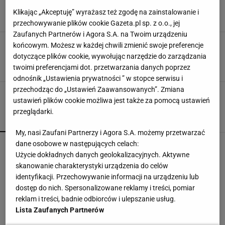
IO. Zero wątpliwości
Klikając „Akceptuję” wyrażasz też zgodę na zainstalowanie i
4 SIERPNIA 2024, 07:45
Jakub Trochimowicz,
przechowywanie plików cookie Gazeta.pl sp. z o.o., jej
Zaufanych Partnerów i Agora S.A. na Twoim urządzeniu
Polska zaprzepaściła szansę na wielki turniej
końcowym. Możesz w każdej chwili zmienić swoje preferencje
tenisowy. Wszystko przez aferę
dotyczące plików cookie, wywołując narzędzie do zarządzania
6 CZERWCA 2024, 06:40
twoimi preferencjami dot. przetwarzania danych poprzez
Aleksander Bernard,
odnośnik „Ustawienia prywatności ” w stopce serwisu i
przechodząc do „Ustawień Zaawansowanych”. Zmiana
ustawień plików cookie możliwa jest także za pomocą ustawień
przeglądarki.
POPULARNE
NAJNOWSZE
My, nasi Zaufani Partnerzy i Agora S.A. możemy przetwarzać
dane osobowe w następujących celach:
Brat Grbicia radzi mu nie wracać do Serbii. "To
przerażające"
Użycie dokładnych danych geolokalizacyjnych. Aktywne
skanowanie charakterystyki urządzenia do celów
identyfikacji. Przechowywanie informacji na urządzeniu lub
Wpadka z Abramowicz wywołała szum. U
dostęp do nich. Spersonalizowane reklamy i treści, pomiar
Świątek wydarzyło się coś ważniejszego
reklam i treści, badnie odbiorców i ulepszanie usług.
SUBSKRYPCJA
Lista Zaufanych Partnerów