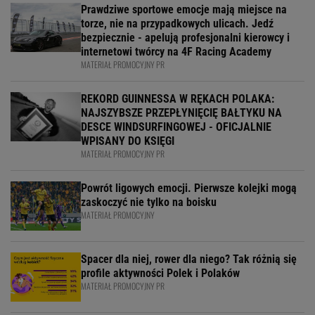
Prawdziwe sportowe emocje mają miejsce na
torze, nie na przypadkowych ulicach. Jedź
bezpiecznie - apelują profesjonalni kierowcy i
internetowi twórcy na 4F Racing Academy
MATERIAŁ PROMOCYJNY PR
REKORD GUINNESSA W RĘKACH POLAKA:
NAJSZYBSZE PRZEPŁYNIĘCIĘ BAŁTYKU NA
DESCE WINDSURFINGOWEJ - OFICJALNIE
WPISANY DO KSIĘGI
MATERIAŁ PROMOCYJNY PR
Powrót ligowych emocji. Pierwsze kolejki mogą
zaskoczyć nie tylko na boisku
MATERIAŁ PROMOCYJNY
Spacer dla niej, rower dla niego? Tak różnią się
profile aktywności Polek i Polaków
MATERIAŁ PROMOCYJNY PR