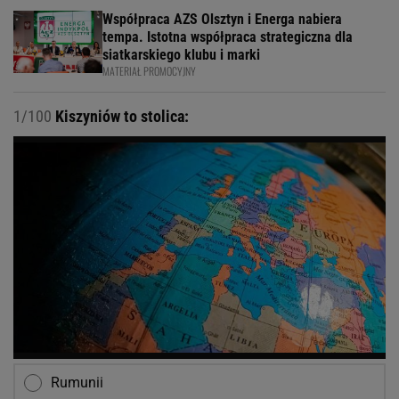
Współpraca AZS Olsztyn i Energa nabiera
tempa. Istotna współpraca strategiczna dla
siatkarskiego klubu i marki
MATERIAŁ PROMOCYJNY
1/100
Kiszyniów to stolica:
Rumunii