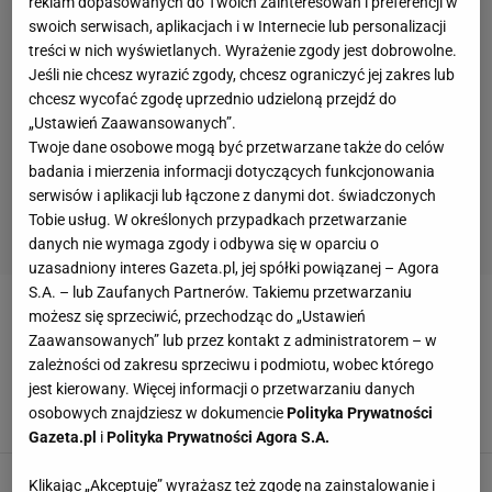
reklam dopasowanych do Twoich zainteresowań i preferencji w
swoich serwisach, aplikacjach i w Internecie lub personalizacji
treści w nich wyświetlanych. Wyrażenie zgody jest dobrowolne.
Jeśli nie chcesz wyrazić zgody, chcesz ograniczyć jej zakres lub
chcesz wycofać zgodę uprzednio udzieloną przejdź do
„Ustawień Zaawansowanych”.
Twoje dane osobowe mogą być przetwarzane także do celów
badania i mierzenia informacji dotyczących funkcjonowania
serwisów i aplikacji lub łączone z danymi dot. świadczonych
Tobie usług. W określonych przypadkach przetwarzanie
danych nie wymaga zgody i odbywa się w oparciu o
uzasadniony interes Gazeta.pl, jej spółki powiązanej – Agora
S.A. – lub Zaufanych Partnerów. Takiemu przetwarzaniu
CZERNICHÓW
możesz się sprzeciwić, przechodząc do „Ustawień
Zaawansowanych” lub przez kontakt z administratorem – w
zależności od zakresu sprzeciwu i podmiotu, wobec którego
Polak wygrał Puchar Ukrainy. Na podium
jest kierowany. Więcej informacji o przetwarzaniu danych
pojawił się z flagą
osobowych znajdziesz w dokumencie
Polityka Prywatności
21 MAJA 2026, 09:16
Hubert Rybkowski,
Gazeta.pl
i
Polityka Prywatności Agora S.A.
Klikając „Akceptuję” wyrażasz też zgodę na zainstalowanie i