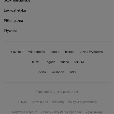
Skoki narciarskie
Lekkoatletyka
Piłka ręczna
Pływanie
Gazeta.pl
Wiadomości
Sport.pl
Biznes
Gazeta Wyborcza
Buzz
Pogoda
Wideo
Tok.FM
Poczta
Facebook
RSS
Copyright © Gazeta.pl sp. z o.o.
O Nas
Staże u nas
Reklama
Polityka prywatności
Wszystkie artykuły
Zasady korzystania z portalu
Zgłoś uwagi