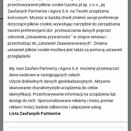
przechowywanie plików cookie Gazeta.pl sp. z o.o., jej
Zaufanych Partnerów i Agora S.A. na Twoim urządzeniu
POPULARNE
NAJNOWSZE
końcowym. Możesz w każdej chwili zmienić swoje preferencje
dotyczące plików cookie, wywołując narzędzie do zarządzania
Hurkacz miał już piłki meczowe. Bolesna
twoimi preferencjami dot. przetwarzania danych poprzez
porażka w Montrealu! [ZAPIS RELACJI]
odnośnik „Ustawienia prywatności ” w stopce serwisu i
przechodząc do „Ustawień Zaawansowanych”. Zmiana
ustawień plików cookie możliwa jest także za pomocą ustawień
Pilne wieści z Toronto! Znamy godzinę meczu Iga
przeglądarki.
Świątek - Marta Kostiuk
My, nasi Zaufani Partnerzy i Agora S.A. możemy przetwarzać
dane osobowe w następujących celach:
Pierwszy etap GAT zakończony. To strategiczna
Użycie dokładnych danych geolokalizacyjnych. Aktywne
inwestycja dla polskiego eksportu
skanowanie charakterystyki urządzenia do celów
MATERIAŁ PROMOCYJNY
identyfikacji. Przechowywanie informacji na urządzeniu lub
dostęp do nich. Spersonalizowane reklamy i treści, pomiar
Sensacja w Toronto! Pogromczyni Polki nie dała
reklam i treści, badnie odbiorców i ulepszanie usług.
rady 89. tenisistce świata
Lista Zaufanych Partnerów
Trudno uwierzyć w to, co zrobił Hurkacz w