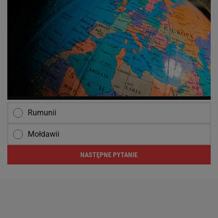
Rumunii
Mołdawii
NASTĘPNE PYTANIE