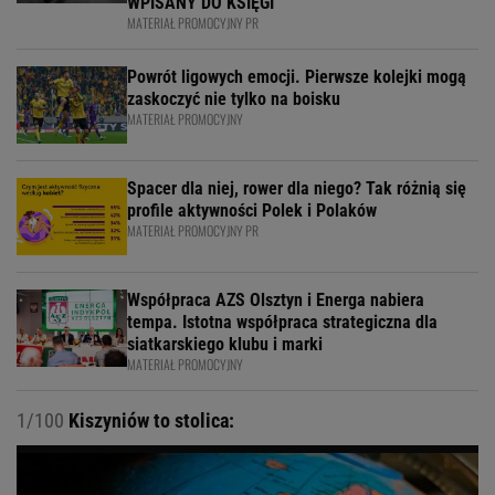
WPISANY DO KSIĘGI
MATERIAŁ PROMOCYJNY PR
Powrót ligowych emocji. Pierwsze kolejki mogą
zaskoczyć nie tylko na boisku
MATERIAŁ PROMOCYJNY
Spacer dla niej, rower dla niego? Tak różnią się
profile aktywności Polek i Polaków
MATERIAŁ PROMOCYJNY PR
Współpraca AZS Olsztyn i Energa nabiera
tempa. Istotna współpraca strategiczna dla
siatkarskiego klubu i marki
MATERIAŁ PROMOCYJNY
1/100
Kiszyniów to stolica: