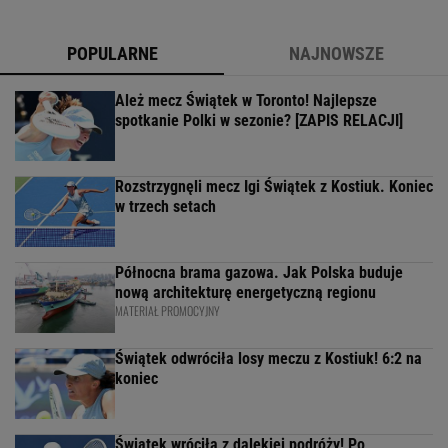
POPULARNE
NAJNOWSZE
Ależ mecz Świątek w Toronto! Najlepsze
spotkanie Polki w sezonie? [ZAPIS RELACJI]
Rozstrzygnęli mecz Igi Świątek z Kostiuk. Koniec
w trzech setach
Północna brama gazowa. Jak Polska buduje
nową architekturę energetyczną regionu
MATERIAŁ PROMOCYJNY
Świątek odwróciła losy meczu z Kostiuk! 6:2 na
koniec
Świątek wróciła z dalekiej podróży! Po