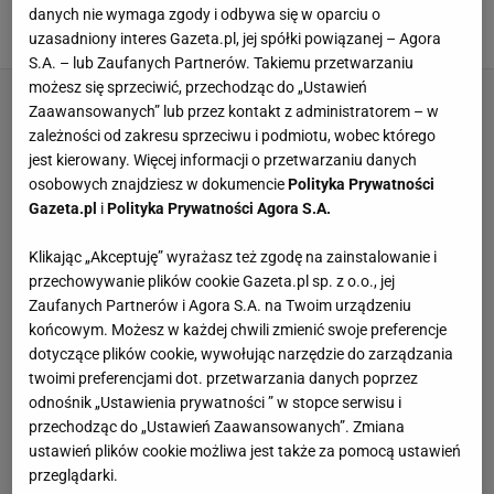
Piłki. Oto powód
danych nie wymaga zgody i odbywa się w oparciu o
23 WRZEŚNIA 2025, 09:41
Norbert Amlicki,
uzasadniony interes Gazeta.pl, jej spółki powiązanej – Agora
S.A. – lub Zaufanych Partnerów. Takiemu przetwarzaniu
możesz się sprzeciwić, przechodząc do „Ustawień
Zaawansowanych” lub przez kontakt z administratorem – w
zależności od zakresu sprzeciwu i podmiotu, wobec którego
jest kierowany. Więcej informacji o przetwarzaniu danych
osobowych znajdziesz w dokumencie
Polityka Prywatności
Gazeta.pl
i
Polityka Prywatności Agora S.A.
Klikając „Akceptuję” wyrażasz też zgodę na zainstalowanie i
przechowywanie plików cookie Gazeta.pl sp. z o.o., jej
Zaufanych Partnerów i Agora S.A. na Twoim urządzeniu
końcowym. Możesz w każdej chwili zmienić swoje preferencje
dotyczące plików cookie, wywołując narzędzie do zarządzania
twoimi preferencjami dot. przetwarzania danych poprzez
odnośnik „Ustawienia prywatności ” w stopce serwisu i
przechodząc do „Ustawień Zaawansowanych”. Zmiana
ustawień plików cookie możliwa jest także za pomocą ustawień
przeglądarki.