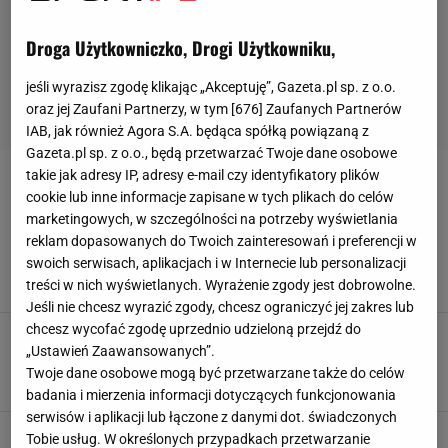
Droga Użytkowniczko, Drogi Użytkowniku,
jeśli wyrazisz zgodę klikając „Akceptuję”, Gazeta.pl sp. z o.o.
oraz jej Zaufani Partnerzy, w tym [
676
] Zaufanych Partnerów
IAB, jak również Agora S.A. będąca spółką powiązaną z
Gazeta.pl sp. z o.o., będą przetwarzać Twoje dane osobowe
takie jak adresy IP, adresy e-mail czy identyfikatory plików
COLE PALMER
cookie lub inne informacje zapisane w tych plikach do celów
marketingowych, w szczególności na potrzeby wyświetlania
Gwiazdor nie zagra przeciwko Barcelonie w
reklam dopasowanych do Twoich zainteresowań i preferencji w
Lidze Mistrzów. Aż trudno uwierzyć
swoich serwisach, aplikacjach i w Internecie lub personalizacji
25 LISTOPADA 2025, 16:13
Błażej Winter,
treści w nich wyświetlanych. Wyrażenie zgody jest dobrowolne.
Jeśli nie chcesz wyrazić zgody, chcesz ograniczyć jej zakres lub
chcesz wycofać zgodę uprzednio udzieloną przejdź do
Gwiazdor Chelsea wskazał najlepszych
„Ustawień Zaawansowanych”.
piłkarzy. Ronaldo dopiero czwarty
Twoje dane osobowe mogą być przetwarzane także do celów
11 PAŹDZIERNIKA 2025, 09:29
Mateusz Gaweł,
badania i mierzenia informacji dotyczących funkcjonowania
serwisów i aplikacji lub łączone z danymi dot. świadczonych
Gwiazdor został wygwizdany na gali Złotej
Tobie usług. W określonych przypadkach przetwarzanie