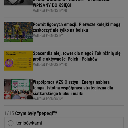
WPISANY DO KSIĘGI
MATERIAŁ PROMOCYJNY PR
Powrót ligowych emocji. Pierwsze kolejki mogą
zaskoczyć nie tylko na boisku
MATERIAŁ PROMOCYJNY
Spacer dla niej, rower dla niego? Tak różnią się
profile aktywności Polek i Polaków
MATERIAŁ PROMOCYJNY PR
Współpraca AZS Olsztyn i Energa nabiera
tempa. Istotna współpraca strategiczna dla
siatkarskiego klubu i marki
MATERIAŁ PROMOCYJNY
1/15
Czym były ''pepegi''?
tenisówkami