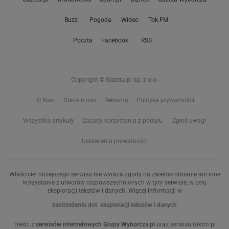
Buzz
Pogoda
Wideo
Tok.FM
Poczta
Facebook
RSS
Copyright © Gazeta.pl sp. z o.o.
O Nas
Staże u nas
Reklama
Polityka prywatności
Wszystkie artykuły
Zasady korzystania z portalu
Zgłoś uwagi
Ustawienia prywatności
Właściciel niniejszego serwisu nie wyraża zgody na zwielokrotnianie ani inne
korzystanie z utworów rozpowszechnionych w tym serwisie, w celu
eksploracji tekstów i danych. Więcej informacji w
zastrzeżeniu dot. eksploracji tekstów i danych
Treści z
serwisów internetowych Grupy Wyborcza.pl
oraz serwisu tokfm.pl