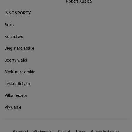
Robert Kubica
INNE SPORTY
Boks
Kolarstwo
Biegi narciarskie
Sporty walki
Skoki narciarskie
Lekkoatletyka
Piłka ręczna
Pływanie
Gazeta.pl
Wiadomości
Sport.pl
Biznes
Gazeta Wyborcza