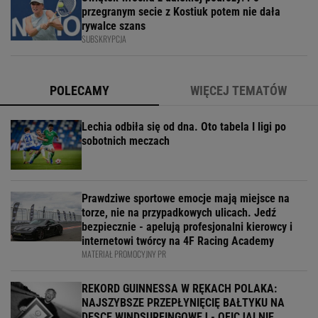
przegranym secie z Kostiuk potem nie dała
rywalce szans
SUBSKRYPCJA
POLECAMY
WIĘCEJ TEMATÓW
Lechia odbiła się od dna. Oto tabela I ligi po
sobotnich meczach
Prawdziwe sportowe emocje mają miejsce na
torze, nie na przypadkowych ulicach. Jedź
bezpiecznie - apelują profesjonalni kierowcy i
internetowi twórcy na 4F Racing Academy
MATERIAŁ PROMOCYJNY PR
REKORD GUINNESSA W RĘKACH POLAKA:
NAJSZYBSZE PRZEPŁYNIĘCIĘ BAŁTYKU NA
DESCE WINDSURFINGOWEJ - OFICJALNIE