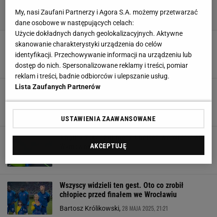
My, nasi Zaufani Partnerzy i Agora S.A. możemy przetwarzać
dane osobowe w następujących celach:
Użycie dokładnych danych geolokalizacyjnych. Aktywne
Szokujący ranking Złotej Piłki! Wiedzą więcej
skanowanie charakterystyki urządzenia do celów
niż my?
identyfikacji. Przechowywanie informacji na urządzeniu lub
18 LIPCA 2025, 12:17
Kacper Marciniak,
dostęp do nich. Spersonalizowane reklamy i treści, pomiar
reklam i treści, badnie odbiorców i ulepszanie usług.
Lista Zaufanych Partnerów
Absolutny rekord świata! Takiego transferu
jeszcze nigdy nie było
16 LIPCA 2025, 09:29
Kacper Marciniak,
USTAWIENIA ZAAWANSOWANE
Anglicy zobaczyli mecz Chelsea we Wrocławiu.
AKCEPTUJĘ
Wymowne słowa
28 MAJA 2025, 23:35
Bartosz Królikowski,
Wszyscy widzieli ten gest. Oto co zrobił
chłopiec przed finałem we Wrocławiu
28 MAJA 2025, 21:21
Bartosz Królikowski,