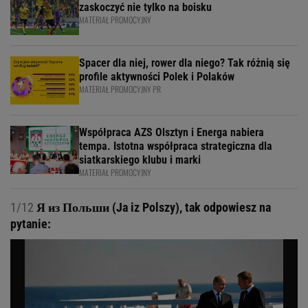
zaskoczyć nie tylko na boisku
MATERIAŁ PROMOCYJNY
Spacer dla niej, rower dla niego? Tak różnią się
profile aktywności Polek i Polaków
MATERIAŁ PROMOCYJNY PR
Współpraca AZS Olsztyn i Energa nabiera
tempa. Istotna współpraca strategiczna dla
siatkarskiego klubu i marki
MATERIAŁ PROMOCYJNY
1/12
Я из Польши (Ja iz Polszy), tak odpowiesz na
pytanie: