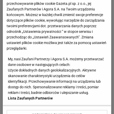
Ależ mecz Świątek w Toronto! Najlepsze
przechowywanie plików cookie Gazeta.pl sp. z o.o., jej
spotkanie Polki w sezonie? [ZAPIS RELACJI]
Zaufanych Partnerów i Agora S.A. na Twoim urządzeniu
końcowym. Możesz w każdej chwili zmienić swoje preferencje
dotyczące plików cookie, wywołując narzędzie do zarządzania
Świątek odwróciła losy meczu z Kostiuk! 6:2 na
twoimi preferencjami dot. przetwarzania danych poprzez
koniec
odnośnik „Ustawienia prywatności ” w stopce serwisu i
przechodząc do „Ustawień Zaawansowanych”. Zmiana
ustawień plików cookie możliwa jest także za pomocą ustawień
Północna brama gazowa. Jak Polska buduje
przeglądarki.
nową architekturę energetyczną regionu
MATERIAŁ PROMOCYJNY
My, nasi Zaufani Partnerzy i Agora S.A. możemy przetwarzać
dane osobowe w następujących celach:
Rozstrzygnęli mecz Igi Świątek z Kostiuk. Koniec
Użycie dokładnych danych geolokalizacyjnych. Aktywne
w trzech setach
skanowanie charakterystyki urządzenia do celów
identyfikacji. Przechowywanie informacji na urządzeniu lub
dostęp do nich. Spersonalizowane reklamy i treści, pomiar
Świątek wróciła z dalekiej podróży! Po
reklam i treści, badnie odbiorców i ulepszanie usług.
przegranym secie z Kostiuk potem nie dała
Lista Zaufanych Partnerów
rywalce szans
SUBSKRYPCJA