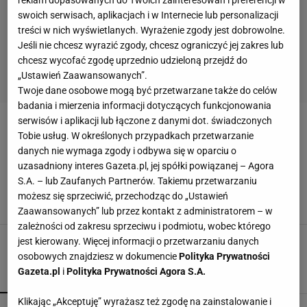
reklam dopasowanych do Twoich zainteresowań i preferencji w
swoich serwisach, aplikacjach i w Internecie lub personalizacji
treści w nich wyświetlanych. Wyrażenie zgody jest dobrowolne.
Jeśli nie chcesz wyrazić zgody, chcesz ograniczyć jej zakres lub
chcesz wycofać zgodę uprzednio udzieloną przejdź do
„Ustawień Zaawansowanych”.
Twoje dane osobowe mogą być przetwarzane także do celów
badania i mierzenia informacji dotyczących funkcjonowania
serwisów i aplikacji lub łączone z danymi dot. świadczonych
CARVAJAL
Tobie usług. W określonych przypadkach przetwarzanie
danych nie wymaga zgody i odbywa się w oparciu o
Kibice Realu Madryt wygwizdali swojego
uzasadniony interes Gazeta.pl, jej spółki powiązanej – Agora
zawodnika! Chcieli ukarać go za Ligę Mistrzów
S.A. – lub Zaufanych Partnerów. Takiemu przetwarzaniu
[WIDEO]
możesz się sprzeciwić, przechodząc do „Ustawień
10 KWIETNIA 2016, 08:52
topaz,
Zaawansowanych” lub przez kontakt z administratorem – w
zależności od zakresu sprzeciwu i podmiotu, wobec którego
jest kierowany. Więcej informacji o przetwarzaniu danych
osobowych znajdziesz w dokumencie
Polityka Prywatności
Gazeta.pl
i
Polityka Prywatności Agora S.A.
POPULARNE
NAJNOWSZE
Klikając „Akceptuję” wyrażasz też zgodę na zainstalowanie i