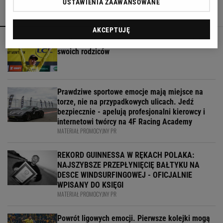
USTAWIENIA ZAAWANSOWANE
POLECAMY
WIĘCEJ TEMATÓW
AKCEPTUJĘ
To dlatego Niewiadoma nie zaprosiła na ślub
swoich rodziców
Prawdziwe sportowe emocje mają miejsce na
torze, nie na przypadkowych ulicach. Jedź
bezpiecznie - apelują profesjonalni kierowcy i
internetowi twórcy na 4F Racing Academy
MATERIAŁ PROMOCYJNY PR
REKORD GUINNESSA W RĘKACH POLAKA:
NAJSZYBSZE PRZEPŁYNIĘCIĘ BAŁTYKU NA
DESCE WINDSURFINGOWEJ - OFICJALNIE
WPISANY DO KSIĘGI
MATERIAŁ PROMOCYJNY PR
Powrót ligowych emocji. Pierwsze kolejki mogą