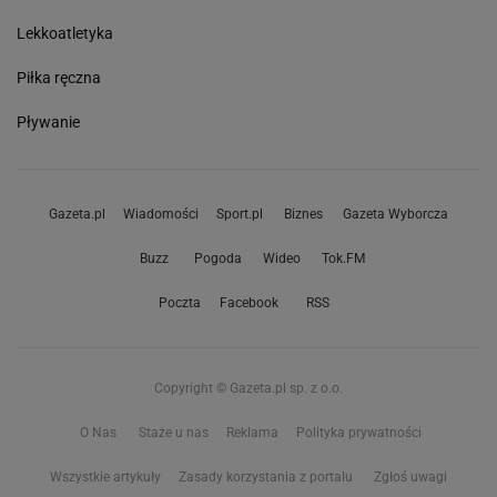
Lekkoatletyka
Piłka ręczna
Pływanie
Gazeta.pl
Wiadomości
Sport.pl
Biznes
Gazeta Wyborcza
Buzz
Pogoda
Wideo
Tok.FM
Poczta
Facebook
RSS
Copyright © Gazeta.pl sp. z o.o.
O Nas
Staże u nas
Reklama
Polityka prywatności
Wszystkie artykuły
Zasady korzystania z portalu
Zgłoś uwagi