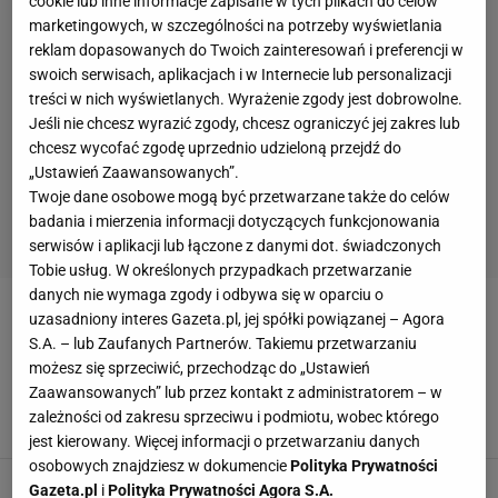
cookie lub inne informacje zapisane w tych plikach do celów
marketingowych, w szczególności na potrzeby wyświetlania
reklam dopasowanych do Twoich zainteresowań i preferencji w
swoich serwisach, aplikacjach i w Internecie lub personalizacji
treści w nich wyświetlanych. Wyrażenie zgody jest dobrowolne.
Jeśli nie chcesz wyrazić zgody, chcesz ograniczyć jej zakres lub
chcesz wycofać zgodę uprzednio udzieloną przejdź do
„Ustawień Zaawansowanych”.
Twoje dane osobowe mogą być przetwarzane także do celów
badania i mierzenia informacji dotyczących funkcjonowania
serwisów i aplikacji lub łączone z danymi dot. świadczonych
Tobie usług. W określonych przypadkach przetwarzanie
danych nie wymaga zgody i odbywa się w oparciu o
CARLA ESPARZA
uzasadniony interes Gazeta.pl, jej spółki powiązanej – Agora
S.A. – lub Zaufanych Partnerów. Takiemu przetwarzaniu
możesz się sprzeciwić, przechodząc do „Ustawień
Rose Namajunas sensacyjnie traci pas. Joanna
Zaawansowanych” lub przez kontakt z administratorem – w
Jędrzejczyk: Nadchodzę
zależności od zakresu sprzeciwu i podmiotu, wobec którego
8 MAJA 2022, 12:33
Agnieszka Piskorz,
jest kierowany. Więcej informacji o przetwarzaniu danych
osobowych znajdziesz w dokumencie
Polityka Prywatności
Joanna Jędrzejczyk gotowa na wielki rewanż w
Gazeta.pl
i
Polityka Prywatności Agora S.A.