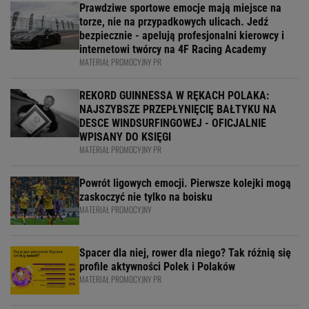
Prawdziwe sportowe emocje mają miejsce na
torze, nie na przypadkowych ulicach. Jedź
bezpiecznie - apelują profesjonalni kierowcy i
internetowi twórcy na 4F Racing Academy
MATERIAŁ PROMOCYJNY PR
REKORD GUINNESSA W RĘKACH POLAKA:
NAJSZYBSZE PRZEPŁYNIĘCIĘ BAŁTYKU NA
DESCE WINDSURFINGOWEJ - OFICJALNIE
WPISANY DO KSIĘGI
MATERIAŁ PROMOCYJNY PR
Powrót ligowych emocji. Pierwsze kolejki mogą
zaskoczyć nie tylko na boisku
MATERIAŁ PROMOCYJNY
Spacer dla niej, rower dla niego? Tak różnią się
profile aktywności Polek i Polaków
MATERIAŁ PROMOCYJNY PR