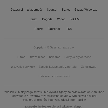
Gazeta.pl
Wiadomości
Sport.pl
Biznes
Gazeta Wyborcza
Buzz
Pogoda
Wideo
Tok.FM
Poczta
Facebook
RSS
Copyright © Gazeta.pl sp. z o.o.
O Nas
Staże u nas
Reklama
Polityka prywatności
Wszystkie artykuły
Zasady korzystania z portalu
Zgłoś uwagi
Ustawienia prywatności
Właściciel niniejszego serwisu nie wyraża zgody na zwielokrotnianie ani inne
korzystanie z utworów rozpowszechnionych w tym serwisie, w celu
eksploracji tekstów i danych. Więcej informacji w
zastrzeżeniu dot. eksploracji tekstów i danych