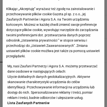
UFC. "Może być następna"
19 LISTOPADA 2021, 10:38
kf,
Klikając „Akceptuję” wyrażasz też zgodę na zainstalowanie i
przechowywanie plików cookie Gazeta.pl sp. z o.o., jej
Zaufanych Partnerów i Agora S.A. na Twoim urządzeniu
MMA. USA kupiły Jędrzejczyk. Ronda Rousey
końcowym. Możesz w każdej chwili zmienić swoje preferencje
gratuluje naszej mistrzyni
dotyczące plików cookie, wywołując narzędzie do zarządzania
15 MARCA 2015, 09:49
Łukasz Jachimiak,
twoimi preferencjami dot. przetwarzania danych poprzez
odnośnik „Ustawienia prywatności ” w stopce serwisu i
przechodząc do „Ustawień Zaawansowanych”. Zmiana
ustawień plików cookie możliwa jest także za pomocą ustawień
przeglądarki.
POPULARNE
NAJNOWSZE
My, nasi Zaufani Partnerzy i Agora S.A. możemy przetwarzać
Wielki bieg Anastazji Kuś na 400 metrów. Polka
dane osobowe w następujących celach:
mistrzynią świata juniorek!
Użycie dokładnych danych geolokalizacyjnych. Aktywne
skanowanie charakterystyki urządzenia do celów
identyfikacji. Przechowywanie informacji na urządzeniu lub
Rozstrzygnęli mecz Igi Świątek z Kostiuk. Koniec
dostęp do nich. Spersonalizowane reklamy i treści, pomiar
w trzech setach
reklam i treści, badnie odbiorców i ulepszanie usług.
Lista Zaufanych Partnerów