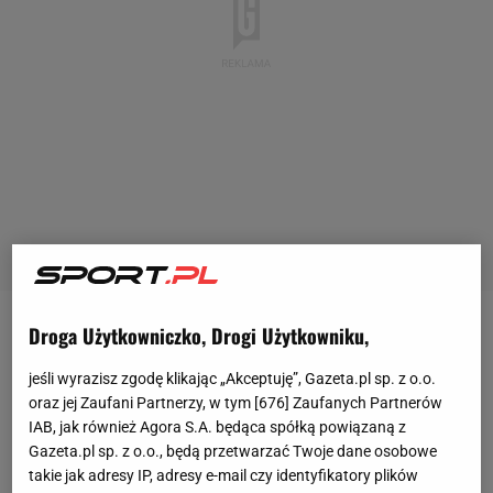
Droga Użytkowniczko, Drogi Użytkowniku,
- To było rozczarowujące zakończenie czegoś, co
zapowiadało się jako całkiem interesująca
walka
-
jeśli wyrazisz zgodę klikając „Akceptuję”, Gazeta.pl sp. z o.o.
relacjonuje swoje wrażenia z wieczoru bokserskiego
oraz jej Zaufani Partnerzy, w tym [
676
] Zaufanych Partnerów
IAB, jak również Agora S.A. będąca spółką powiązaną z
w Kolonii Haye. - Przez ten krótki czas, gdy tych
Gazeta.pl sp. z o.o., będą przetwarzać Twoje dane osobowe
dwóch gości walczyło ze sobą, wydawało się, że
takie jak adresy IP, adresy e-mail czy identyfikatory plików