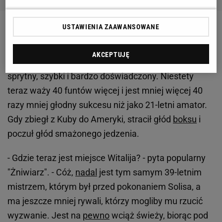
USTAWIENIA ZAAWANSOWANE
- Boksowałem z Solisem w
finale mistrzostw świata
amatorów w 2001 roku i mogę zaświadczyć, jak
AKCEPTUJĘ
dobry jest ten gość - przyznaje Londyńczyk. - Jest
sprytny, szybki i bardzo doświadczony. Niestety
teraz waży 40 funtów więcej i jest mniej więcej 40
razy mniej głodny sukcesu niż jako 21-letni amator.
Gdy zbiegł z Kuby do Ameryki, stracił głód
boksu
i
poczuł głód smażonego jedzenia.
- Gdzie teraz jest miejsce Witalija? - pyta popularny
"Żniwiarz". - Cóż,
nadal
jest tym samym 39-letnim
mistrzem, którym był przed pokonaniem Solisa, a
ma jeszcze mniej rywali, którzy mogliby mu rzucić
wyzwanie. Jest na
pewno
wciąż świeży, biorąc pod