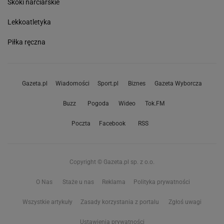
Skoki narciarskie
Lekkoatletyka
Piłka ręczna
Gazeta.pl
Wiadomości
Sport.pl
Biznes
Gazeta Wyborcza
Buzz
Pogoda
Wideo
Tok.FM
Poczta
Facebook
RSS
Copyright © Gazeta.pl sp. z o.o.
O Nas
Staże u nas
Reklama
Polityka prywatności
Wszystkie artykuły
Zasady korzystania z portalu
Zgłoś uwagi
Ustawienia prywatności