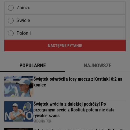
Zniczu
Świcie
Polonii
NASTĘPNE PYTANIE
POPULARNE
NAJNOWSZE
Świątek odwróciła losy meczu z Kostiuk! 6:2 na
koniec
Świątek wróciła z dalekiej podróży! Po
przegranym secie z Kostiuk potem nie dała
rywalce szans
SUBSKRYPCJA