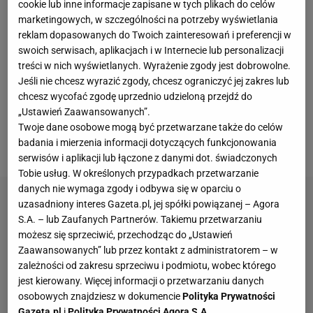
Solis jest w stanie sprawić Kliczce problemy. Zadał
cookie lub inne informacje zapisane w tych plikach do celów
marketingowych, w szczególności na potrzeby wyświetlania
kilka błyskotliwych prawych, dobrze też bił na korpus
reklam dopasowanych do Twoich zainteresowań i preferencji w
Witalija. Zdawało się, że Solis jest dobrze
swoich serwisach, aplikacjach i w Internecie lub personalizacji
przygotowany i zaczyna realizować swój plan. W
treści w nich wyświetlanych. Wyrażenie zgody jest dobrowolne.
Jeśli nie chcesz wyrazić zgody, chcesz ograniczyć jej zakres lub
przeciwieństwie do większości rywali Kliczków
chcesz wycofać zgodę uprzednio udzieloną przejdź do
utalentowany Solis wiedział, co powinien robić, był
„Ustawień Zaawansowanych”.
wystarczająco wytrenowany i dobry, by sobie
Twoje dane osobowe mogą być przetwarzane także do celów
badania i mierzenia informacji dotyczących funkcjonowania
poradzić.
serwisów i aplikacji lub łączone z danymi dot. świadczonych
Tobie usług. W określonych przypadkach przetwarzanie
danych nie wymaga zgody i odbywa się w oparciu o
uzasadniony interes Gazeta.pl, jej spółki powiązanej – Agora
S.A. – lub Zaufanych Partnerów. Takiemu przetwarzaniu
możesz się sprzeciwić, przechodząc do „Ustawień
Zaawansowanych” lub przez kontakt z administratorem – w
zależności od zakresu sprzeciwu i podmiotu, wobec którego
jest kierowany. Więcej informacji o przetwarzaniu danych
osobowych znajdziesz w dokumencie
Polityka Prywatności
Gazeta.pl
i
Polityka Prywatności Agora S.A.